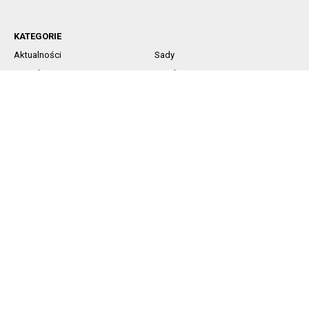
KATEGORIE
Aktualności
Sady
Jagodowe
Rynek
Komunikaty sadownicze
Ochrona
Nawożenie
Technika
SOCIAL MEDIA