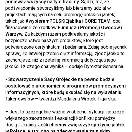
ponieważ wszyscy na tym tracimy
. Sądzę też, że
podświadomie stworzyliśmy lub bierzemy udział w
projektach mających na celu promocję polskich jabłek,
takich jak
#wybieramPOLSKIEjabłka i CORE TEAM,
oba
finansowane ze środków
Funduszu Promocji Owoców i
Warzyw.
Za każdym razem podkreślamy jakość i
bezpieczeństwo naszych produktów, które jest
potwierdzone certyfikatami i badaniami. Zdaję sobie jednak
sprawę, że łatwiej przebić się z informacją, zjesz jabłko to
zachorujesz, niż z rzetelną informacją dotycząca jego
jakości i z czego ona wynika – dodaje Dyrektor Generalna.
-
Stowarzyszenie Sady Grójeckie na pewno będzie
postulować o uruchomienie programów promocyjnych i
informacyjnych, które będą skupiać się na wyławianiu
fakenews’ów
– twierdzi Magdalena Wrotek-Figarska.
– Jest to szczególnie ważne w obecnej sytuacji i jeszcze
większego zaostrzenia i eskalacji konfliktu pomiędzy
Rosją i Ukrainą.
Jeśli chcemy zwiększyć spożycie jabłek
w Polsce, a stoi ono na zdecydowanie za niskim