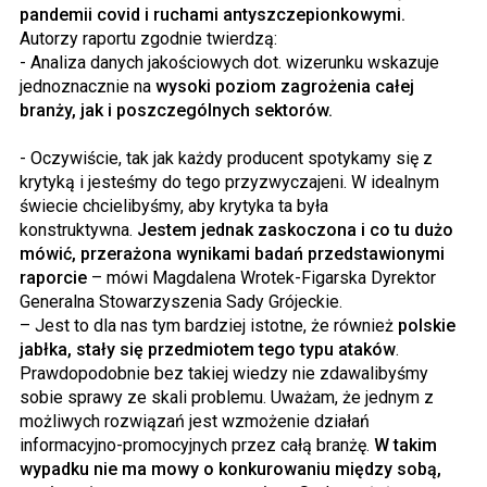
pandemii covid i ruchami antyszczepionkowymi.
Autorzy raportu zgodnie twierdzą:
- Analiza danych jakościowych dot. wizerunku wskazuje
jednoznacznie na
wysoki poziom zagrożenia całej
branży, jak i poszczególnych sektorów.
- Oczywiście, tak jak każdy producent spotykamy się z
krytyką i jesteśmy do tego przyzwyczajeni. W idealnym
świecie chcielibyśmy, aby krytyka ta była
konstruktywna.
Jestem jednak zaskoczona i co tu dużo
mówić, przerażona wynikami badań przedstawionymi
raporcie
– mówi Magdalena Wrotek-Figarska Dyrektor
Generalna Stowarzyszenia Sady Grójeckie.
– Jest to dla nas tym bardziej istotne, że również
polskie
jabłka, stały się przedmiotem tego typu ataków
.
Prawdopodobnie bez takiej wiedzy nie zdawalibyśmy
sobie sprawy ze skali problemu. Uważam, że jednym z
możliwych rozwiązań jest wzmożenie działań
informacyjno-promocyjnych przez całą branżę.
W takim
wypadku nie ma mowy o konkurowaniu między sobą,