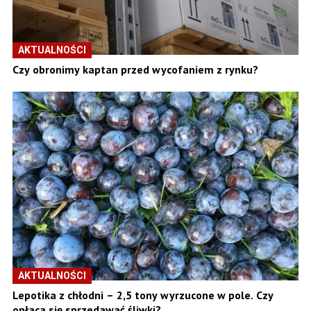
AKTUALNOŚCI
Czy obronimy kaptan przed wycofaniem z rynku?
AKTUALNOŚCI
Lepotika z chłodni – 2,5 tony wyrzucone w pole. Czy
opłaca się sprzedawać śliwki?