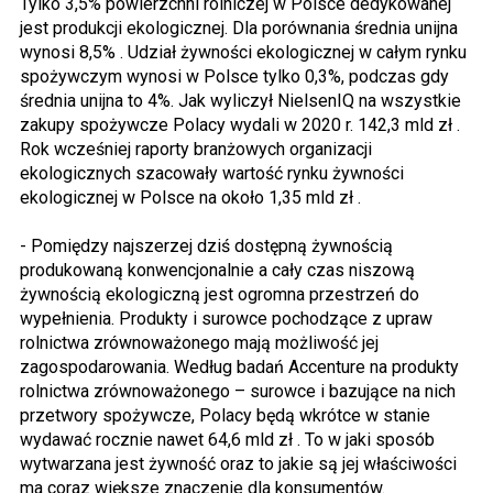
Tylko 3,5% powierzchni rolniczej w Polsce dedykowanej
jest produkcji ekologicznej. Dla porównania średnia unijna
wynosi 8,5% . Udział żywności ekologicznej w całym rynku
spożywczym wynosi w Polsce tylko 0,3%, podczas gdy
średnia unijna to 4%. Jak wyliczył NielsenIQ na wszystkie
zakupy spożywcze Polacy wydali w 2020 r. 142,3 mld zł .
Rok wcześniej raporty branżowych organizacji
ekologicznych szacowały wartość rynku żywności
ekologicznej w Polsce na około 1,35 mld zł .
- Pomiędzy najszerzej dziś dostępną żywnością
produkowaną konwencjonalnie a cały czas niszową
żywnością ekologiczną jest ogromna przestrzeń do
wypełnienia. Produkty i surowce pochodzące z upraw
rolnictwa zrównoważonego mają możliwość jej
zagospodarowania. Według badań Accenture na produkty
rolnictwa zrównoważonego – surowce i bazujące na nich
przetwory spożywcze, Polacy będą wkrótce w stanie
wydawać rocznie nawet 64,6 mld zł . To w jaki sposób
wytwarzana jest żywność oraz to jakie są jej właściwości
ma coraz większe znaczenie dla konsumentów.