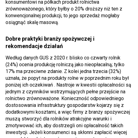
konsumentowi na półkach produkt rolnictwa
zrównoważonego, który byłby o 20% droższy niż ten z
konwencjonalnej produkcji, to jego sprzedaż mogłaby
osiągnąć skalę masową.
Dobre praktyki branży spożywczej i
rekomendacje działań
Według danych GUS z 2020 r. blisko co czwarty rolnik
(24%) ocenia produkcję rolniczą jako nieopłacalną; tylko
17% ma przeciwne zdanie. Z kolei jedna trzecia (32%)
uznała, że popyt na produkty rolne w poprzednim roku był
poniżej ich oczekiwań . Nastroje w kwestii opłacalności są
jednym z czynników wstrzymujących pełne przejście na
rolnictwo zrównoważone. Konieczność odpowiedniego
dostosowania infrastruktury gospodarstw kojarzy się z
dodatkowymi kosztami, a więc firmy z branży spożywczej
muszą stworzyć dla rolników atrakcyjne warunki i
zmotywować ich, aby dostrzegli oni opłacalność takich
inwestycji. Jeżeli konsumenci są skłonni zapłacić więcej