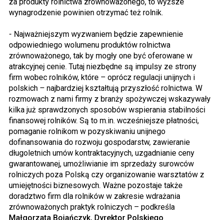
za produkty rolnictwa zrównoważonego, to wyższe
wynagrodzenie powinien otrzymać też rolnik.
- Najważniejszym wyzwaniem będzie zapewnienie
odpowiedniego wolumenu produktów rolnictwa
zrównoważonego, tak by mogły one być oferowane w
atrakcyjnej cenie. Tutaj niezbędne są impulsy ze strony
firm wobec rolników, które – oprócz regulacji unijnych i
polskich – najbardziej kształtują przyszłość rolnictwa. W
rozmowach z nami firmy z branży spożywczej wskazywały
kilka już sprawdzonych sposobów wspierania stabilności
finansowej rolników. Są to m.in. wcześniejsze płatności,
pomaganie rolnikom w pozyskiwaniu unijnego
dofinansowania do rozwoju gospodarstw, zawieranie
długoletnich umów kontraktacyjnych, uzgadnianie ceny
gwarantowanej, umożliwianie im sprzedaży surowców
rolniczych poza Polską czy organizowanie warsztatów z
umiejętności biznesowych. Ważne pozostaje także
doradztwo firm dla rolników w zakresie wdrażania
zrównoważonych praktyk rolniczych – podkreśla
Małgorzata Bojańczyk, Dyrektor Polskiego