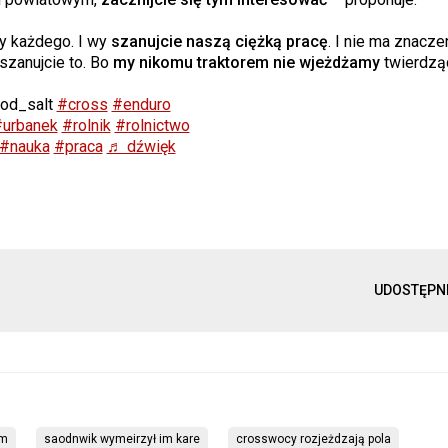
y każdego. I wy
szanujcie naszą ciężką pracę
. I nie ma znaczen
uszanujcie to. Bo
my nikomu traktorem nie wjeżdżamy
twierdząc
od_salt
#cross
#enduro
urbanek
#rolnik
#rolnictwo
#nauka
#praca
♬ dźwięk
UDOSTĘPN
om
saodnwik wymeirzył im kare
crosswocy rozjeżdzają pola