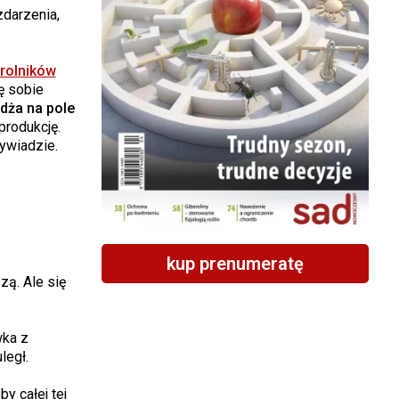
zdarzenia,
rolników
ę sobie
dża na pole
produkcję.
ywiadzie.
kup prenumeratę
zą. Ale się
wka z
legł.
y całej tej