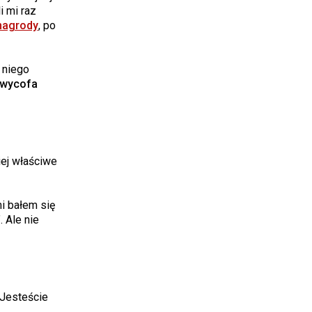
i mi raz
nagrody
, po
 niego
wycofa
iej właściwe
mi bałem się
 Ale nie
. Jesteście