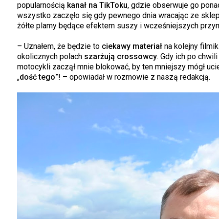
popularnością
kanał na TikToku
, gdzie obserwuje go ponad 
wszystko zaczęło się gdy pewnego dnia wracając ze sklep
żółte plamy będące efektem suszy i wcześniejszych prz
– Uznałem, że będzie to
ciekawy materiał
na kolejny film
okolicznych polach
szarżują crossowcy
. Gdy ich po chwi
motocykli zaczął mnie blokować, by ten mniejszy mógł uc
„
dość tego
”! – opowiadał w rozmowie z naszą redakcją.