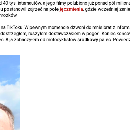
40 tys. internautów, a jego filmy polubiono już ponad pół miliona
u postanowił zajrzeć na
pole
jęczmienia
, gdzie wcześniej zani
ymrozków.
ik na TikToku. W pewnym momencie dzwoni do mnie brat z informa
li dostrzegłem, ruszyłem dostawczakiem w pogoń. Koniec końc
iec. A ja zobaczyłem od motocyklistów
środkowy palec
. Powied