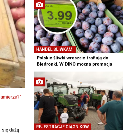
HANDEL ŚLIWKAMI
Polskie śliwki wreszcie trafiają do
Biedronki. W DINO mocna promocja
zamierza?”
REJESTRACJE CIĄGNIKÓW
 się dużą