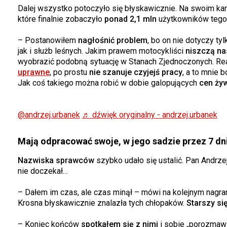
Dalej wszystko potoczyło się błyskawicznie. Na swoim kana
które finalnie zobaczyło
ponad 2,1 mln
użytkowników teg
– Postanowiłem
nagłośnić problem
, bo on nie dotyczy t
jak i służb leśnych. Jakim prawem motocykliści
niszczą na
wyobrazić podobną sytuację w Stanach Zjednoczonych. Re
uprawne
, po prostu
nie szanuje czyjejś pracy
, a to mnie 
Jak coś takiego można robić w dobie galopujących
cen ży
@andrzej.urbanek
♬ dźwięk oryginalny - andrzej.urbanek
Mają odpracować swoje, w jego sadzie przez 7 dn
Nazwiska sprawców
szybko udało się ustalić. Pan Andrze
nie doczekał…
– Dałem im czas, ale czas minął – mówi na kolejnym nagra
Krosna błyskawicznie znalazła tych chłopaków.
Starszy si
– Koniec końców
spotkałem się z nimi
i sobie „porozmawia