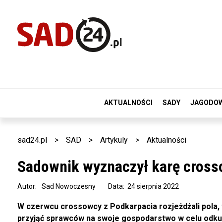
AKTUALNOŚCI
SADY
JAGODO
sad24.pl
>
SAD
>
Artykuly
>
Aktualności
Sadownik wyznaczył karę cros
Autor:
Sad Nowoczesny
Data: 24 sierpnia 2022
W czerwcu crossowcy z Podkarpacia rozjeżdżali pola, 
przyjąć sprawców na swoje gospodarstwo w celu odkupi