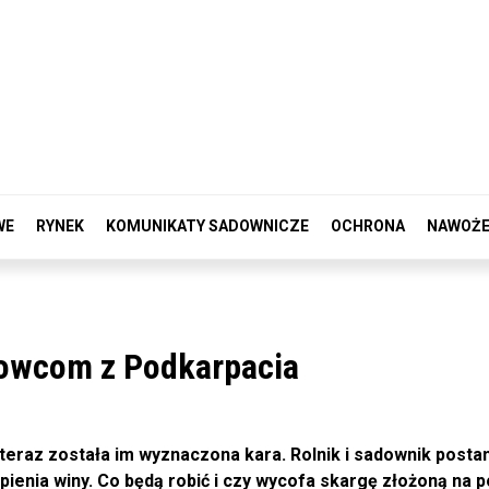
WE
RYNEK
KOMUNIKATY SADOWNICZE
OCHRONA
NAWOŻE
sowcom z Podkarpacia
teraz została im wyznaczona kara. Rolnik i sadownik posta
enia winy. Co będą robić i czy wycofa skargę złożoną na po