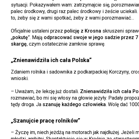
sytuacji. Pokazywałem wam: zatrzymajcie się, porozmawiamy.
palec środkowy, drugi raz palec środkowy i żeście uciekal
to, żeby się z wami spotkać, żeby z wami porozmawiać…
Oficjalnie ustaleni przez
policję z Krosna
skruszeni sprawcy
„
pokutę
”. Mają
odpracować swoje w jego sadzie przez 7 
skargę
, czym ostatecznie zamknie sprawę.
„Znienawidziła ich cała Polska”
Zdaniem rolnika i sadownika z podkarpackiej Korczyny, cr
wnioski.
– Uważam, że lekcję już dostali.
Znienawidziła ich cała Po
rozmawiać, bo mi się włosy na głowie jeżyły. Padały propo
tędy droga. Ja
szanuję każdego człowieka
. Wolę dać 100
„Szanujcie pracę rolników”
– Życzę im, niech jeżdżą na motorach jak najdłużej. Jeżeli m
młodzi, ambitni. Skontaktujcie się w Krośnie ze starostw