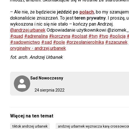
– Ale nie, że będziecie
jeździć po
polach
, bo my szanujem
dokonaliście zniszczeń. To jest
teren prywatny
. I proszę, 
wykoszona i nic się nie stało – kończy pan Andrzej.
@andrzej.urbanek
Odpowiadanie użytkownikowi @ziomek_
#quad
#adrenalina
#korczyna
#polsat
#tvn
#tvp
#policja
#
#sadownictwo
#sad
#pole
#przesłanierolnika
#szacunek
oryginalny - andrzej.urbanek
fot. arch. Andrzej Urbanek
Sad Nowoczesny
24 sierpnia 2022
tiktok andrzej urbanek
andzrej urbarnek wyznacza karę crossowc