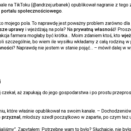
le na TikToku (@andrzej.urbanek) opublikował nagranie z tego 
o
portalu społecznościowego
.
ylko mojego pola. To naprawdę jest poważny problem zarówno dla
sze uprawy
i wjeżdżają na pola? Na
prywatną własność
! Prosz
akcja farmera mogłaby być krótka… Moim zdaniem ktoś, kto
wjeż
boli szczególnie, bo wiem ile wysiłku wkładamy z całą rodziną w 
wności
? Naprawdę nie jestem w stanie pojąć… – mówił dalej w w
i
j czekał, aż zapukają do jego gospodarstwa i po prostu przepros
niu, które właśnie opublikował na swoim kanale. – Dochodzenió
ę przyznał
, młodszy szedł początkowo w zaparte, po czym też u
liśmy”. Zapytałem: Potrzebne wam to było? Słuchajcie, nie byłob