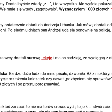
 Dostalibyście wtedy „z.....”, i to wszystko. Ale wyście pokazal
i. We mnie się wtedy „zagotowało”.
Wyznaczyłem 1000 złotych
 ostatecznie dotarli do Andrzeja Urbanka. Jak mówi, dostali od
dni
. Po siedmiu dniach pan Andrzej uda się ponownie na policję,
ossowcy dostali
surową
lekcję
i ma on nadzieję, że wyciągną z n
lska
. Bardzo dużo ludzi do mnie pisało, dzwoniło. Aż z niektóry
zycje rozłożenia kolczatek czy nawet „pozbyciem się sprawców”.
0 złotych i po prostu porozmawiać.
i ktoś zarzuci, że nie ma torów crossowych, to je k..... stwórzcie
em powiatowym,
zacznijcie się tym interesować
– proponuje.