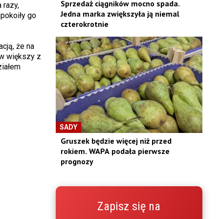
Sprzedaż ciągników mocno spada.
 razy,
Jedna marka zwiększyła ją niemal
epokoiły go
czterokrotnie
cją, że na
ów większy z
ziałem
SADY
Gruszek będzie więcej niż przed
rokiem. WAPA podała pierwsze
prognozy
Zapisz się na