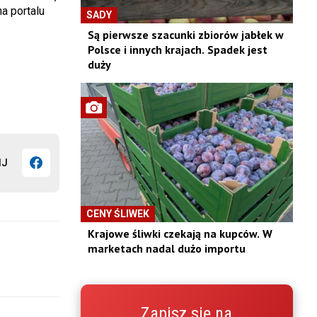
a portalu
SADY
Są pierwsze szacunki zbiorów jabłek w
Polsce i innych krajach. Spadek jest
duży
IJ
CENY ŚLIWEK
Krajowe śliwki czekają na kupców. W
marketach nadal dużo importu
Zapisz się na