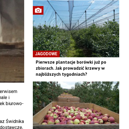
JAGODOWE
Pierwsze plantacje borówki już po
zbiorach. Jak prowadzić krzewy w
najbliższych tygodniach?
 serwisem
ale i
nek biurowo-
raz Świdnika
y dostawcze,