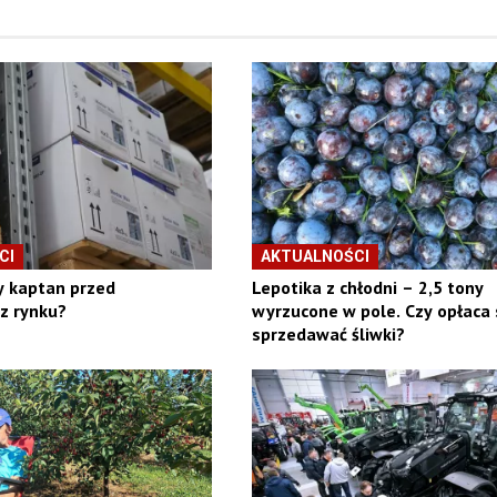
CI
AKTUALNOŚCI
y kaptan przed
Lepotika z chłodni – 2,5 tony
z rynku?
wyrzucone w pole. Czy opłaca 
sprzedawać śliwki?