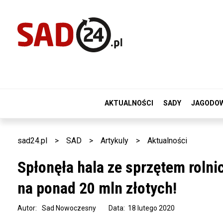
AKTUALNOŚCI
SADY
JAGODO
sad24.pl
>
SAD
>
Artykuly
>
Aktualności
Spłonęła hala ze sprzętem roln
na ponad 20 mln złotych!
Autor:
Sad Nowoczesny
Data: 18 lutego 2020