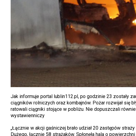
Jak informuje portal lublin112.pl, po godzinie 23 zostały 
ciągników rolniczych oraz kombajnów. Pożar rozwijał się bły
ratowali ciągniki stojące w pobliżu. Nie dopuszczali równi
wystawienniczy
„Łącznie w akcji gaśniczej brało udział 20 zastępów straży
Dużego, łącznie 58 strażaków. Spłonęła hala o powierzchni