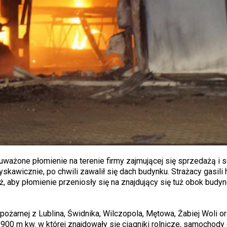
zauważone płomienie na terenie firmy zajmującej się sprzedażą i
skawicznie, po chwili zawalił się dach budynku. Strażacy gasili h
eż, aby płomienie przeniosły się na znajdujący się tuż obok budy
 pożarnej z Lublina, Świdnika, Wilczopola, Mętowa, Żabiej Woli o
 900 m kw. w której znajdowały się ciągniki rolnicze, samochod