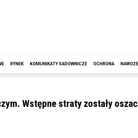
WE
RYNEK
KOMUNIKATY SADOWNICZE
OCHRONA
NAWOŻE
iczym. Wstępne straty zostały osz