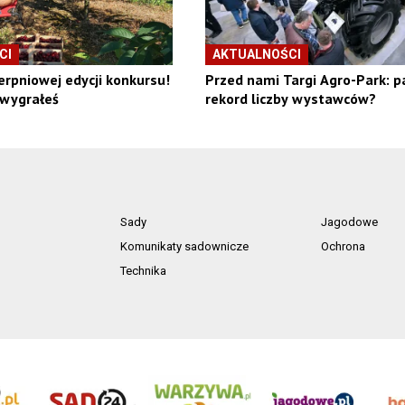
CI
AKTUALNOŚCI
erpniowej edycji konkursu!
Przed nami Targi Agro-Park: p
 wygrałeś
rekord liczby wystawców?
Sady
Jagodowe
Komunikaty sadownicze
Ochrona
Technika