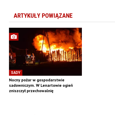
ARTYKUŁY POWIĄZANE
SADY
Nocny pożar w gospodarstwie
sadowniczym. W Lenartowie ogień
zniszczył przechowalnię