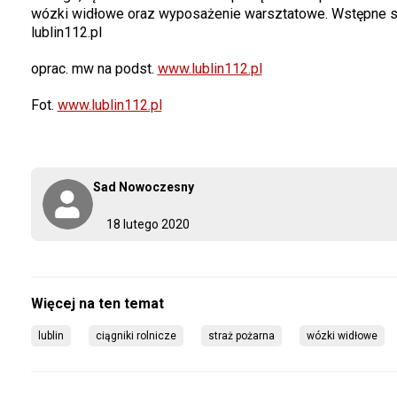
wózki widłowe oraz wyposażenie warsztatowe. Wstępne str
lublin112.pl
oprac. mw na podst.
www.lublin112.pl
Fot.
www.lublin112.pl
Sad Nowoczesny
18 lutego 2020
lublin
ciągniki rolnicze
straż pożarna
wózki widłowe