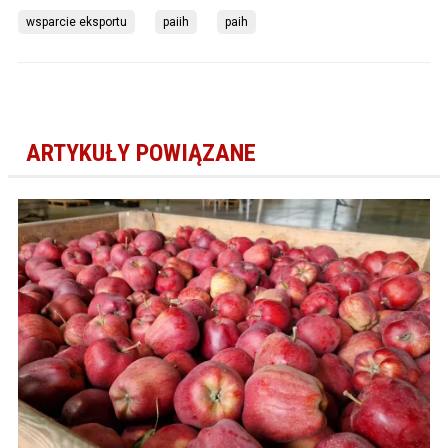
wsparcie eksportu
paiih
paih
ARTYKUŁY POWIĄZANE