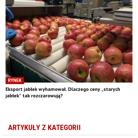
RYNEK
Eksport jabłek wyhamował. Dlaczego ceny „starych
jabłek” tak rozczarowują?
ARTYKUŁY Z KATEGORII