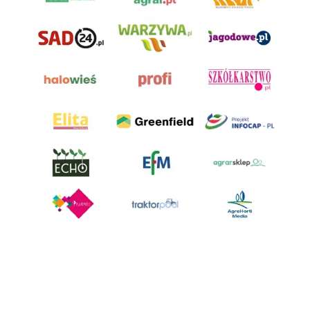
AgroHorti Media Sp. z o.o. ul. Metalowa 5, 60-118 Poznań. Akta rejestrowe
przechowywane w Sądzie Rejonowym Poznań - Nowe Miasto i Wilda w
Poznaniu, VIII Wydziale Gospodarczym, KRS 0001116269, NIP 7792573719,
REGON 529158846, kapitał zakładowy: 3.608.000 PLN.