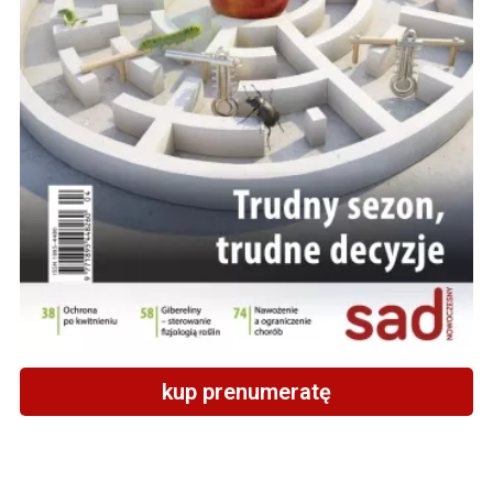
kup prenumeratę