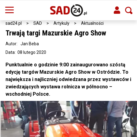
sad24.pl
>
SAD
>
Artykuly
>
Aktualności
Trwają targi Mazurskie Agro Show
Autor:
Jan Beba
Data: 08 lutego 2020
Punktualnie o godzinie 9:00 zainaugurowano szóstą
edycję targów Mazurskie Agro Show w Ostródzie. To
największa i najliczniej odwiedzana przez wystawców i
zwiedzających wystawa rolnicza w północno –
wschodniej Polsce.