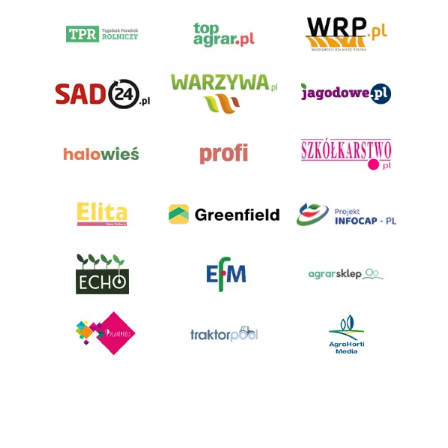
AgroHorti Media Sp. z o.o. ul. Metalowa 5, 60-118 Poznań. Akta rejestrowe
przechowywane w Sądzie Rejonowym Poznań - Nowe Miasto i Wilda w
Poznaniu, VIII Wydziale Gospodarczym, KRS 0001116269, NIP 7792573719,