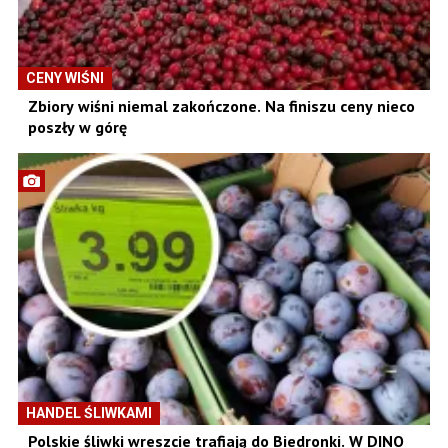
CENY WIŚNI
Zbiory wiśni niemal zakończone. Na finiszu ceny nieco
poszły w górę
HANDEL ŚLIWKAMI
Polskie śliwki wreszcie trafiają do Biedronki. W DINO