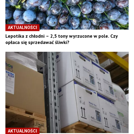
AKTUALNOŚCI
Lepotika z chłodni – 2,5 tony wyrzucone w pole. Czy
opłaca się sprzedawać śliwki?
AKTUALNOŚCI