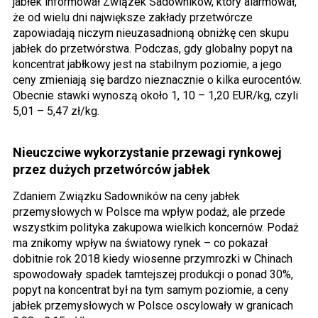
jabłek informował Związek Sadowników, który alarmował,
że od wielu dni największe zakłady przetwórcze
zapowiadają niczym nieuzasadnioną obniżkę cen skupu
jabłek do przetwórstwa. Podczas, gdy globalny popyt na
koncentrat jabłkowy jest na stabilnym poziomie, a jego
ceny zmieniają się bardzo nieznacznie o kilka eurocentów.
Obecnie stawki wynoszą około 1, 10 – 1,20 EUR/kg, czyli
5,01 – 5,47 zł/kg.
Nieuczciwe wykorzystanie przewagi rynkowej
przez dużych przetwórców jabłek
Zdaniem Związku Sadowników na ceny jabłek
przemysłowych w Polsce ma wpływ podaż, ale przede
wszystkim polityka zakupowa wielkich koncernów. Podaż
ma znikomy wpływ na światowy rynek – co pokazał
dobitnie rok 2018 kiedy wiosenne przymrozki w Chinach
spowodowały spadek tamtejszej produkcji o ponad 30%,
popyt na koncentrat był na tym samym poziomie, a ceny
jabłek przemysłowych w Polsce oscylowały w granicach