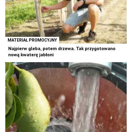
MATERIAŁ PROMOCYJNY
Najpierw gleba, potem drzewa. Tak przygotowano
nową kwaterę jabłoni