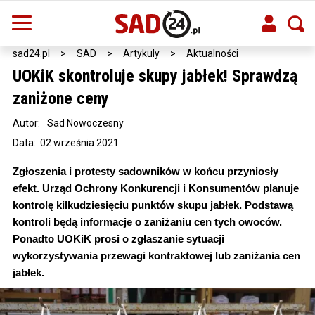
sad24.pl
>
SAD
>
Artykuly
>
Aktualności
UOKiK skontroluje skupy jabłek! Sprawdzą
zaniżone ceny
Autor:
Sad Nowoczesny
Data: 02 września 2021
Zgłoszenia i protesty sadowników w końcu przyniosły
efekt. Urząd Ochrony Konkurencji i Konsumentów planuje
kontrolę kilkudziesięciu punktów skupu jabłek. Podstawą
kontroli będą informacje o zaniżaniu cen tych owoców.
Ponadto UOKiK prosi o zgłaszanie sytuacji
wykorzystywania przewagi kontraktowej lub zaniżania cen
jabłek.