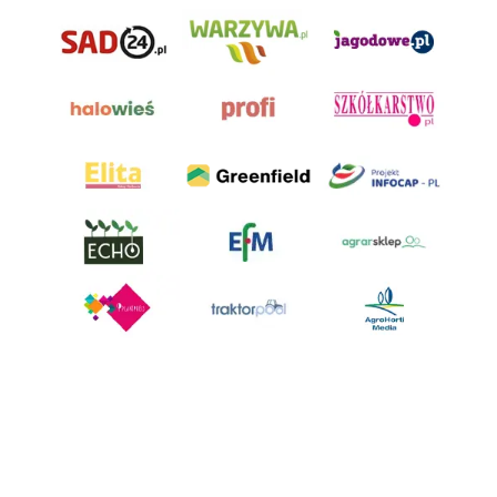
AgroHorti Media Sp. z o.o. ul. Metalowa 5, 60-118 Poznań. Akta rejestrowe
przechowywane w Sądzie Rejonowym Poznań - Nowe Miasto i Wilda w
Poznaniu, VIII Wydziale Gospodarczym, KRS 0001116269, NIP 7792573719,
REGON 529158846, kapitał zakładowy: 3.608.000 PLN.
Wszystkie prezentowane w ramach niniejszego portalu treści są
własnością AgroHorti Media Sp. z o.o, są zastrzeżone i chronione prawem