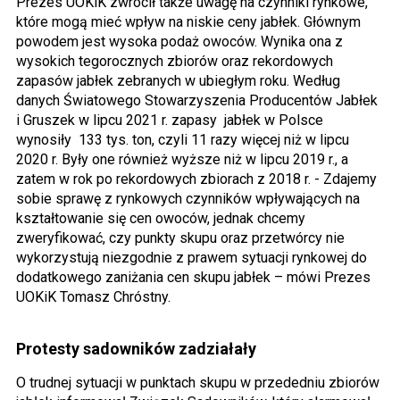
Prezes UOKiK zwrócił także uwagę na czynniki rynkowe,
które mogą mieć wpływ na niskie ceny jabłek. Głównym
powodem jest wysoka podaż owoców. Wynika ona z
wysokich tegorocznych zbiorów oraz rekordowych
zapasów jabłek zebranych w ubiegłym roku. Według
danych Światowego Stowarzyszenia Producentów Jabłek
i Gruszek w lipcu 2021 r. zapasy jabłek w Polsce
wynosiły 133 tys. ton, czyli 11 razy więcej niż w lipcu
2020 r. Były one również wyższe niż w lipcu 2019 r., a
zatem w rok po rekordowych zbiorach z 2018 r. - Zdajemy
sobie sprawę z rynkowych czynników wpływających na
kształtowanie się cen owoców, jednak chcemy
zweryfikować, czy punkty skupu oraz przetwórcy nie
wykorzystują niezgodnie z prawem sytuacji rynkowej do
dodatkowego zaniżania cen skupu jabłek – mówi Prezes
UOKiK Tomasz Chróstny.
Protesty sadowników zadziałały
O trudnej sytuacji w punktach skupu w przededniu zbiorów