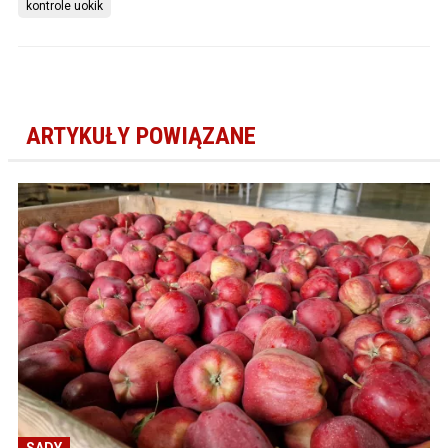
kontrole uokik
ARTYKUŁY POWIĄZANE
SADY