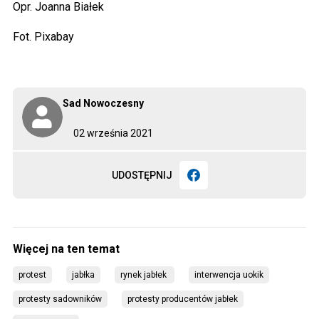
Opr. Joanna Białek
Fot. Pixabay
Sad Nowoczesny
02 września 2021
UDOSTĘPNIJ
protest
jabłka
rynek jabłek 
interwencja uokik
protesty sadowników
protesty producentów jabłek