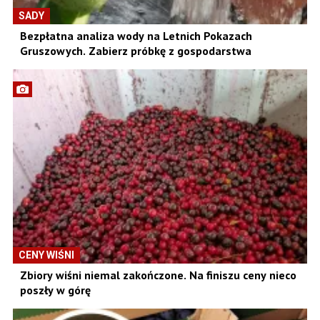
SADY
Bezpłatna analiza wody na Letnich Pokazach
Gruszowych. Zabierz próbkę z gospodarstwa
CENY WIŚNI
Zbiory wiśni niemal zakończone. Na finiszu ceny nieco
poszły w górę