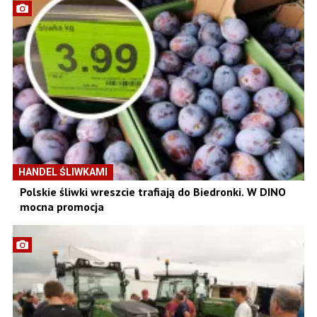
HANDEL ŚLIWKAMI
Polskie śliwki wreszcie trafiają do Biedronki. W DINO
mocna promocja