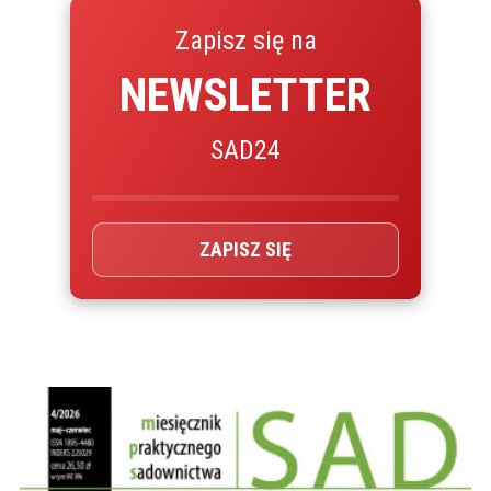
Zapisz się na
NEWSLETTER
SAD24
ZAPISZ SIĘ