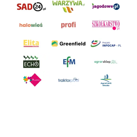
AgroHorti Media Sp. z o.o. ul. Metalowa 5, 60-118 Poznań. Akta rejestrowe
przechowywane w Sądzie Rejonowym Poznań - Nowe Miasto i Wilda w
Poznaniu, VIII Wydziale Gospodarczym, KRS 0001116269, NIP 7792573719,
REGON 529158846, kapitał zakładowy: 3.608.000 PLN.
Wszystkie prezentowane w ramach niniejszego portalu treści są
własnością AgroHorti Media Sp. z o.o, są zastrzeżone i chronione prawem
autorskim, kopiowanie i dalsze rozpowszechnianie treści jest zabronione.