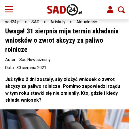
sad24.pl
>
SAD
>
Artykuly
>
Aktualności
Uwaga! 31 sierpnia mija termin składania
wniosków o zwrot akcyzy za paliwo
rolnicze
Autor:
Sad Nowoczesny
Data: 30 sierpnia 2021
Już tylko 2 dni zostały, aby złożyć wniosek o zwrot
akcyzy za paliwo rolnicze. Pomimo zapowiedzi rządu
w tym roku stawki się nie zmieniły. Kto, gdzie i kiedy
składa wniosek?