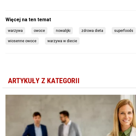
warzywa
owoce
nowalijki
zdrowa dieta
superfoods
wiosenne owoce
warzywa w diecie
ARTYKUŁY Z KATEGORII