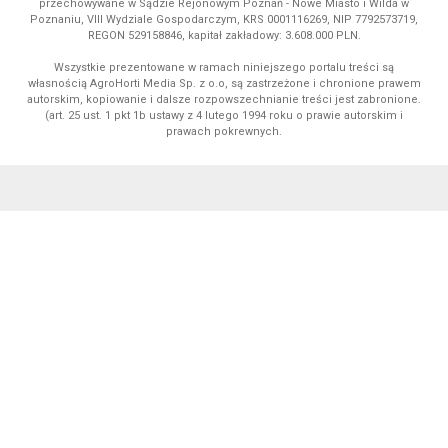
przechowywane w Sądzie Rejonowym Poznań - Nowe Miasto i Wilda w
Poznaniu, VIII Wydziale Gospodarczym, KRS 0001116269, NIP 7792573719,
REGON 529158846, kapitał zakładowy: 3.608.000 PLN.
Wszystkie prezentowane w ramach niniejszego portalu treści są
własnością AgroHorti Media Sp. z o.o, są zastrzeżone i chronione prawem
autorskim, kopiowanie i dalsze rozpowszechnianie treści jest zabronione.
(art. 25 ust. 1 pkt 1b ustawy z 4 lutego 1994 roku o prawie autorskim i
prawach pokrewnych.