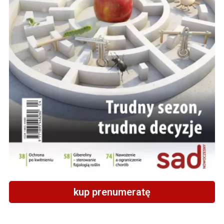
kup prenumeratę