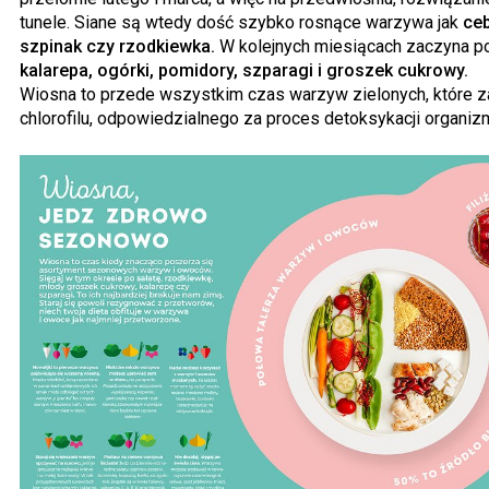
tunele. Siane są wtedy dość szybko rosnące warzywa jak
ceb
szpinak czy rzodkiewka.
W kolejnych miesiącach zaczyna po
kalarepa, ogórki, pomidory, szparagi i groszek cukrowy.
Wiosna to przede wszystkim czas warzyw zielonych, które za
chlorofilu, odpowiedzialnego za proces detoksykacji organiz