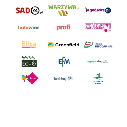
AgroHorti Media Sp. z o.o. ul. Metalowa 5, 60-118 Poznań. Akta rejestrowe
przechowywane w Sądzie Rejonowym Poznań - Nowe Miasto i Wilda w
Poznaniu, VIII Wydziale Gospodarczym, KRS 0001116269, NIP 7792573719,
REGON 529158846, kapitał zakładowy: 3.608.000 PLN.
Wszystkie prezentowane w ramach niniejszego portalu treści są
własnością AgroHorti Media Sp. z o.o, są zastrzeżone i chronione prawem