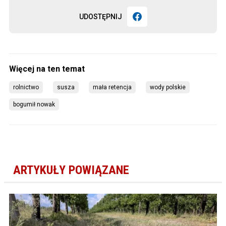
UDOSTĘPNIJ
rolnictwo
susza
mała retencja
wody polskie
bogumił nowak
ARTYKUŁY POWIĄZANE