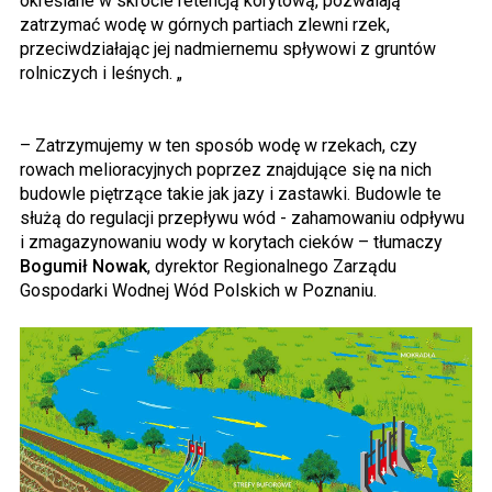
określane w skrócie retencją korytową, pozwalają
zatrzymać wodę w górnych partiach zlewni rzek,
przeciwdziałając jej nadmiernemu spływowi z gruntów
rolniczych i leśnych. „
– Zatrzymujemy w ten sposób wodę w rzekach, czy
rowach melioracyjnych poprzez znajdujące się na nich
budowle piętrzące takie jak jazy i zastawki. Budowle te
służą do regulacji przepływu wód - zahamowaniu odpływu
i zmagazynowaniu wody w korytach cieków – tłumaczy
Bogumił Nowak
, dyrektor Regionalnego Zarządu
Gospodarki Wodnej Wód Polskich w Poznaniu.