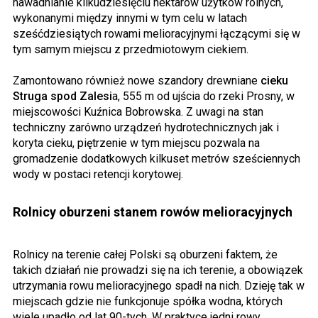
nawadnianie kilkudziesięciu hektarów użytków rolnych,
wykonanymi między innymi w tym celu w latach
sześćdziesiątych rowami melioracyjnymi łączącymi się w
tym samym miejscu z przedmiotowym ciekiem.
Zamontowano również nowe szandory drewniane
cieku
Struga spod Zalesi
a, 555 m od ujścia do rzeki Prosny, w
miejscowości Kuźnica Bobrowska. Z uwagi na stan
techniczny zarówno urządzeń hydrotechnicznych jak i
koryta cieku, piętrzenie w tym miejscu pozwala na
gromadzenie dodatkowych kilkuset metrów sześciennych
wody w postaci retencji korytowej.
Rolnicy oburzeni stanem rowów melioracyjnych
Rolnicy na terenie całej Polski są oburzeni faktem, że
takich działań nie prowadzi się na ich terenie, a obowiązek
utrzymania rowu melioracyjnego spadł na nich. Dzieję tak w
miejscach gdzie nie funkcjonuje spółka wodna, których
wiele upadło od lat 90-tych. W praktyce jedni rowy