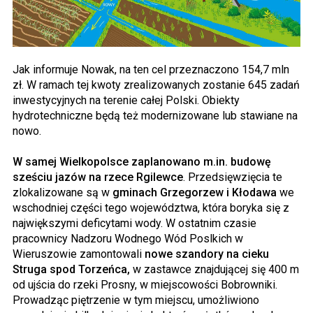
Jak informuje Nowak, na ten cel przeznaczono 154,7 mln
zł. W ramach tej kwoty zrealizowanych zostanie 645 zadań
inwestycyjnych na terenie całej Polski. Obiekty
hydrotechniczne będą też modernizowane lub stawiane na
nowo.
W samej Wielkopolsce zaplanowano m.in. budowę
sześciu jazów na rzece Rgilewce
. Przedsięwzięcia te
zlokalizowane są w
gminach Grzegorzew i Kłodawa
we
wschodniej części tego województwa, która boryka się z
największymi deficytami wody. W ostatnim czasie
pracownicy Nadzoru Wodnego Wód Poslkich w
Wieruszowie zamontowali
nowe szandory na cieku
Struga spod Torzeńca,
w zastawce znajdującej się 400 m
od ujścia do rzeki Prosny, w miejscowości Bobrowniki.
Prowadząc piętrzenie w tym miejscu, umożliwiono