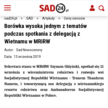
sad24.pl
>
SAD
>
Artykuly
>
Ceny owocow
Borówka wysoka jednym z tematów
podczas spotkania z delegacją z
Wietnamu w MRiRW
Autor:
Sad Nowoczesny
Data: 13 września 2019
Sekretarz stanu w MRiRW Szymon Giżyński, spotkał się 11
września z wiceministrem rolnictwa i rozwoju wsi
Socjalistycznej Republiki Wietnamu - Tranem Thanhem
Namem, i towarzyszącą mu delegacją z wietnamskiego
resortu rolnictwa oraz Ambasadorem Socjalistycznej
Republiki Wietnamu w Polsce.