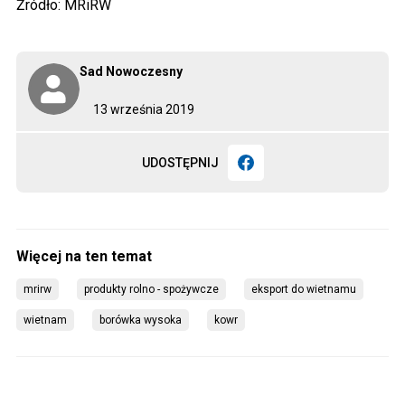
Źródło: MRiRW
Sad Nowoczesny
13 września 2019
UDOSTĘPNIJ
mrirw
produkty rolno - spożywcze
eksport do wietnamu
wietnam
borówka wysoka
kowr