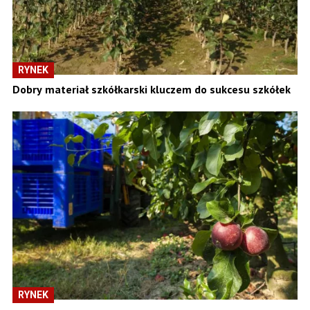
RYNEK
Dobry materiał szkółkarski kluczem do sukcesu szkółek
RYNEK