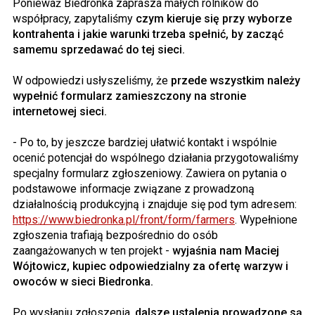
Ponieważ Biedronka zaprasza małych rolników do
współpracy, zapytaliśmy
czym kieruje się przy wyborze
kontrahenta i jakie warunki trzeba spełnić, by zacząć
samemu sprzedawać do tej sieci.
W odpowiedzi usłyszeliśmy, że
przede wszystkim należy
wypełnić formularz zamieszczony na stronie
internetowej sieci.
- Po to, by jeszcze bardziej ułatwić kontakt i wspólnie
ocenić potencjał do wspólnego działania przygotowaliśmy
specjalny formularz zgłoszeniowy. Zawiera on pytania o
podstawowe informacje związane z prowadzoną
działalnością produkcyjną i znajduje się pod tym adresem:
https://www.biedronka.pl/front/form/farmers
. Wypełnione
zgłoszenia trafiają bezpośrednio do osób
zaangażowanych w ten projekt -
wyjaśnia nam Maciej
Wójtowicz, kupiec odpowiedzialny za ofertę warzyw i
owoców w sieci Biedronka.
Po wysłaniu zgłoszenia,
dalsze ustalenia prowadzone są