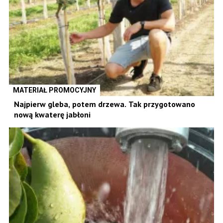
MATERIAŁ PROMOCYJNY
Najpierw gleba, potem drzewa. Tak przygotowano
nową kwaterę jabłoni