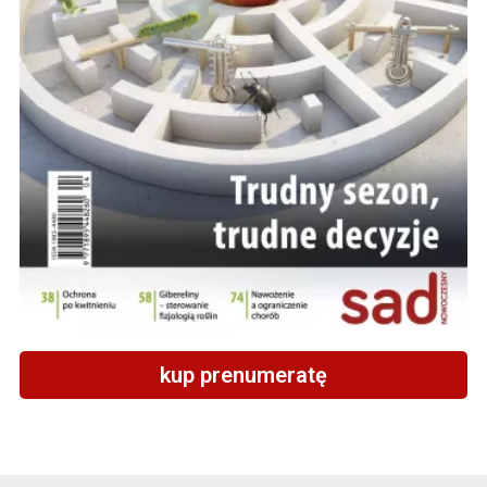
kup prenumeratę