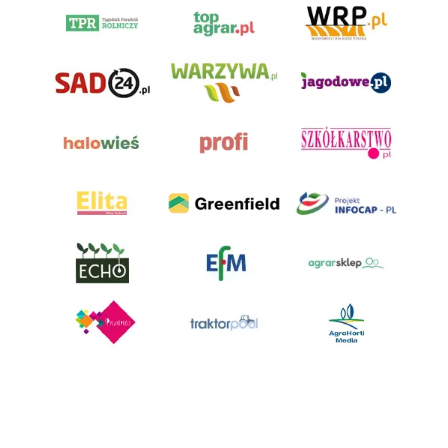
AgroHorti Media Sp. z o.o. ul. Metalowa 5, 60-118 Poznań. Akta rejestrowe
przechowywane w Sądzie Rejonowym Poznań - Nowe Miasto i Wilda w
Poznaniu, VIII Wydziale Gospodarczym, KRS 0001116269, NIP 7792573719,
REGON 529158846, kapitał zakładowy: 3.608.000 PLN.