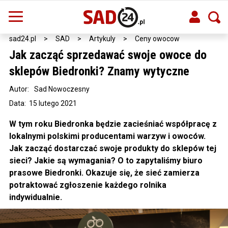
sad24.pl
>
SAD
>
Artykuly
>
Ceny owocow
Jak zacząć sprzedawać swoje owoce do
sklepów Biedronki? Znamy wytyczne
Autor:
Sad Nowoczesny
Data: 15 lutego 2021
W tym roku Biedronka będzie zacieśniać współpracę z
lokalnymi polskimi producentami warzyw i owoców.
Jak zacząć dostarczać swoje produkty do sklepów tej
sieci? Jakie są wymagania? O to zapytaliśmy biuro
prasowe Biedronki. Okazuje się, że sieć zamierza
potraktować zgłoszenie każdego rolnika
indywidualnie.