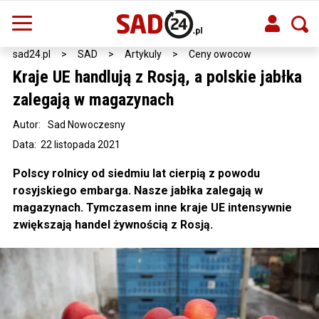
sad24.pl
>
SAD
>
Artykuly
>
Ceny owocow
Kraje UE handlują z Rosją, a polskie jabłka
zalegają w magazynach
Autor:
Sad Nowoczesny
Data: 22 listopada 2021
Polscy rolnicy od siedmiu lat cierpią z powodu
rosyjskiego embarga. Nasze jabłka zalegają w
magazynach. Tymczasem inne kraje UE intensywnie
zwiększają handel żywnością z Rosją.