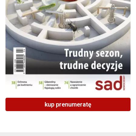
kup prenumeratę