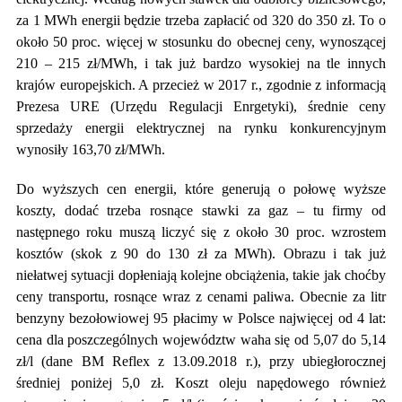
za 1 MWh energii będzie trzeba zapłacić od 320 do 350 zł. To o
około 50 proc. więcej w stosunku do obecnej ceny, wynoszącej
210 – 215 zł/MWh, i tak już bardzo wysokiej na tle innych
krajów europejskich. A przecież w 2017 r., zgodnie z informacją
Prezesa URE (Urzędu Regulacji Enrgetyki), średnie ceny
sprzedaży energii elektrycznej na rynku konkurencyjnym
wynosiły 163,70 zł/MWh.
Do wyższych cen energii, które generują o połowę wyższe
koszty, dodać trzeba rosnące stawki za gaz – tu firmy od
następnego roku muszą liczyć się z około 30 proc. wzrostem
kosztów (skok z 90 do 130 zł za MWh). Obrazu i tak już
niełatwej sytuacji dopłeniają kolejne obciążenia, takie jak choćby
ceny transportu, rosnące wraz z cenami paliwa. Obecnie za litr
benzyny bezołowiowej 95 płacimy w Polsce najwięcej od 4 lat:
cena dla poszczególnych województw waha się od 5,07 do 5,14
zł/l (dane BM Reflex z 13.09.2018 r.), przy ubiegłorocznej
średniej poniżej 5,0 zł. Koszt oleju napędowego również