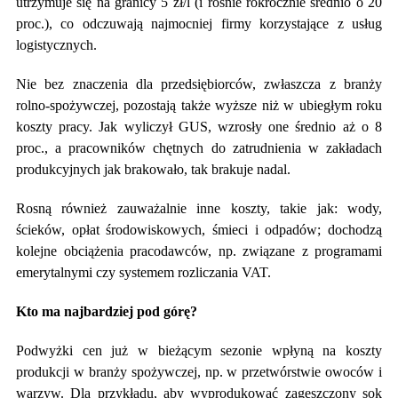
utrzymuje się na granicy 5 zł/l (i rośnie rokrocznie średnio o 20
proc.), co odczuwają najmocniej firmy korzystające z usług
logistycznych.
Nie bez znaczenia dla przedsiębiorców, zwłaszcza z branży
rolno-spożywczej, pozostają także wyższe niż w ubiegłym roku
koszty pracy. Jak wyliczył GUS, wzrosły one średnio aż o 8
proc., a pracowników chętnych do zatrudnienia w zakładach
produkcyjnych jak brakowało, tak brakuje nadal.
Rosną również zauważalnie inne koszty, takie jak: wody,
ścieków, opłat środowiskowych, śmieci i odpadów; dochodzą
kolejne obciążenia pracodawców, np. związane z programami
emerytalnymi czy systemem rozliczania VAT.
Kto ma najbardziej pod górę?
Podwyżki cen już w bieżącym sezonie wpłyną na koszty
produkcji w branży spożywczej, np. w przetwórstwie owoców i
warzyw. Dla przykładu, aby wyprodukować zagęszczony sok