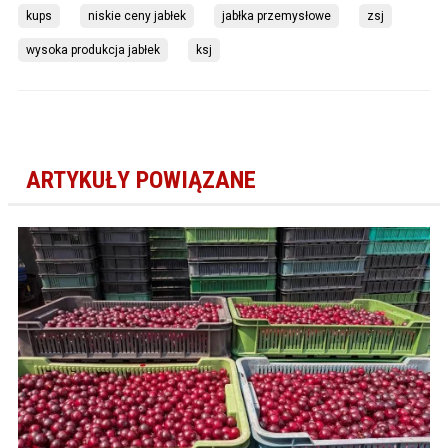
kups
niskie ceny jabłek
jabłka przemysłowe
zsj
wysoka produkcja jabłek
ksj
ARTYKUŁY POWIĄZANE