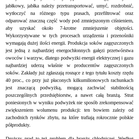
jabłkowy, jabłka należy przetransportować, umyć, rozdrobnić,
wytłoczyć na różnego typu prasach, przefiltrować oraz
odparować znaczną część wody pod zmniejszonym ciśnieniem,
aby uzyskać około 7-krotne zmniejszenie objętości.
Wykorzystywane w tych procesach urządzenia i przenośniki
wymagają dużej ilości energii. Produkcja soków zagęszczonych
jest jedną z najbardziej energochłonnych gałęzi przetwórstwa
owoców i warzyw, dlatego podwyżki energii elektrycznej i gazu
najbardziej uderzą właśnie w producentów zagęszczonych
soków. Zakłady już zgłaszają rosnące z tego tytułu koszty rzędu
40 proc., co przy już płaconych kilkumilionowych rachunkach
jest znaczącą podwyżką, mogącą zachwiać stabilnością
poszczególnych przedsiębiorstw, a nawet całą branżą. Strat
poniesionych w wyniku podwyżek nie sposób zrekompensować
zwiększeniem wolumenu produkcji: ten bowiem zależy od
zachodnich rynków zbytu, na które trafiają rokrocznie polskie
półprodukty.
Droższy prąd to też problem dla branży chłodniczej. Według