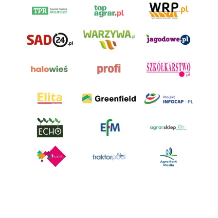
AgroHorti Media Sp. z o.o. ul. Metalowa 5, 60-118 Poznań. Akta rejestrowe
przechowywane w Sądzie Rejonowym Poznań - Nowe Miasto i Wilda w
Poznaniu, VIII Wydziale Gospodarczym, KRS 0001116269, NIP 7792573719,
REGON 529158846, kapitał zakładowy: 3.608.000 PLN.