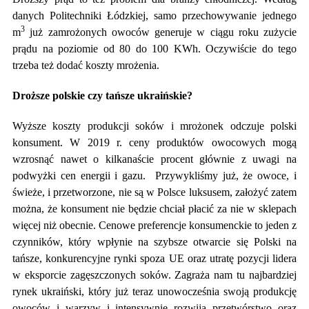
danych Politechniki Łódzkiej, samo przechowywanie jednego
3
m
już zamrożonych owoców generuje w ciągu roku zużycie
prądu na poziomie od 80 do 100 KWh. Oczywiście do tego
trzeba też dodać koszty mrożenia.
Droższe polskie czy tańsze ukraińskie?
Wyższe koszty produkcji soków i mrożonek odczuje polski
konsument. W 2019 r. ceny produktów owocowych mogą
wzrosnąć nawet o kilkanaście procent głównie z uwagi na
podwyżki cen energii i gazu. Przywykliśmy już, że owoce, i
świeże, i przetworzone, nie są w Polsce luksusem, założyć zatem
można, że konsument nie będzie chciał płacić za nie w sklepach
więcej niż obecnie. Cenowe preferencje konsumenckie to jeden z
czynników, który wpłynie na szybsze otwarcie się Polski na
tańsze, konkurencyjne rynki spoza UE oraz utratę pozycji lidera
w eksporcie zagęszczonych soków. Zagraża nam tu najbardziej
rynek ukraiński, który już teraz unowocześnia swoją produkcję
owoców i warzyw i intensywnie rozwija przetwórstwo oraz