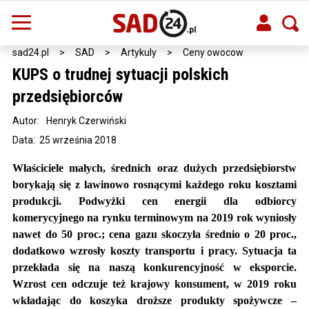
sad24.pl
>
SAD
>
Artykuly
>
Ceny owocow
KUPS o trudnej sytuacji polskich
przedsiębiorców
Autor:
Henryk Czerwiński
Data: 25 września 2018
Właściciele małych, średnich oraz dużych przedsiębiorstw
borykają się z lawinowo rosnącymi każdego roku kosztami
produkcji. Podwyżki cen energii dla odbiorcy
komerycyjnego na rynku terminowym na 2019 rok wyniosły
nawet do 50 proc.; cena gazu skoczyła średnio o 20 proc.,
dodatkowo wzrosły koszty transportu i pracy. Sytuacja ta
przekłada się na naszą konkurencyjność w eksporcie.
Wzrost cen odczuje też krajowy konsument, w 2019 roku
wkładając do koszyka droższe produkty spożywcze –