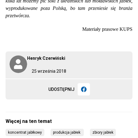
kilka lat możemy pić soki z ukraińskich lub mołdawskich jabłek,
wyprodukowane poza Polską, bo tam przeniesie się branża
przetwórcza.
Materiały prasowe KUPS
Henryk Czerwiński
25 września 2018
UDOSTĘPNIJ
koncentrat jabłkowy
produkcja jabłek 
zbiory jabłek