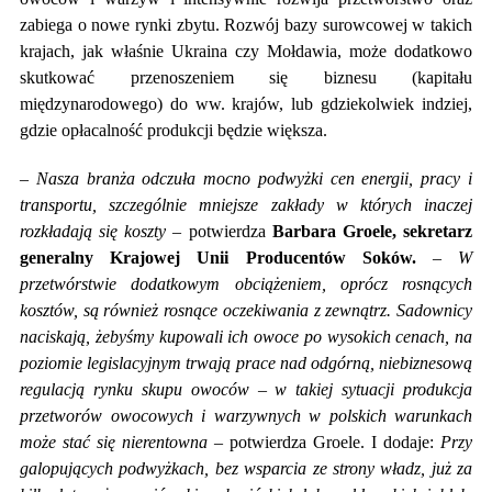
zabiega o nowe rynki zbytu. Rozwój bazy surowcowej w takich
krajach, jak właśnie Ukraina czy Mołdawia, może dodatkowo
skutkować przenoszeniem się biznesu (kapitału
międzynarodowego) do ww. krajów, lub gdziekolwiek indziej,
gdzie opłacalność produkcji będzie większa.
– Nasza branża odczuła mocno podwyżki cen energii, pracy i
transportu, szczególnie mniejsze zakłady w których inaczej
rozkładają się koszty –
potwierdza
Barbara Groele, sekretarz
generalny Krajowej Unii Producentów Soków.
–
W
przetwórstwie dodatkowym obciążeniem, oprócz rosnących
kosztów, są również rosnące oczekiwania z zewnątrz. Sadownicy
naciskają, żebyśmy kupowali ich owoce po wysokich cenach, na
poziomie legislacyjnym trwają prace nad odgórną, niebiznesową
regulacją rynku skupu owoców – w takiej sytuacji produkcja
przetworów owocowych i warzywnych w polskich warunkach
może stać się nierentowna –
potwierdza Groele. I dodaje:
Przy
galopujących podwyżkach, bez wsparcia ze strony władz, już za