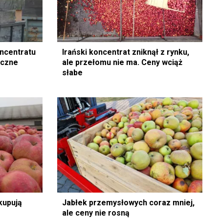
oncentratu
Irański koncentrat zniknął z rynku,
eczne
ale przełomu nie ma. Ceny wciąż
słabe
kupują
Jabłek przemysłowych coraz mniej,
ale ceny nie rosną