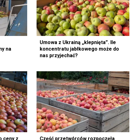
Umowa z Ukrainą „klepnięta”. Ile
ny na
koncentratu jabłkowego może do
nas przyjechać?
o ceny z
Część przetwórców rozpoczęła