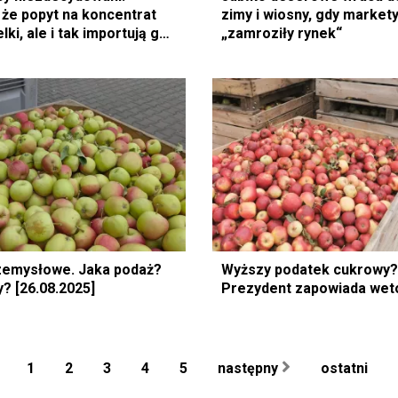
 że popyt na koncentrat
zimy i wiosny, gdy market
lki, ale i tak importują go
„zamroziły rynek“
zemysłowe. Jaka podaż?
Wyższy podatek cukrowy?
? [26.08.2025]
Prezydent zapowiada wet
1
2
3
4
5
następny
ostatni