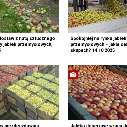
dostaw z nutą sztucznego
Spokojniej na rynku jabłek
ny jabłek przemysłowych,
przemysłowych – jakie ce
5
skupach? 14.10.2025
y niezdecydowani.
Jabłko deserowe wraca d