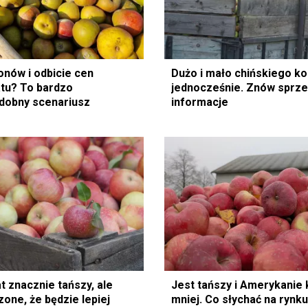
onów i odbicie cen
Dużo i mało chińskiego k
tu? To bardzo
jednocześnie. Znów sprz
dobny scenariusz
informacje
t znacznie tańszy, ale
Jest tańszy i Amerykanie 
one, że będzie lepiej
mniej. Co słychać na rynku