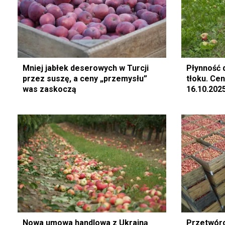
Mniej jabłek deserowych w Turcji
Płynność 
przez suszę, a ceny „przemysłu”
tłoku. Ce
was zaskoczą
16.10.202
Nowa umowa handlowa z Ukrainą
Przetwórc