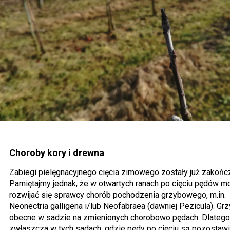
Choroby kory i drewna
Zabiegi pielęgnacyjnego cięcia zimowego zostały już zakońc
Pamiętajmy jednak, że w otwartych ranach po cięciu pędów m
rozwijać się sprawcy chorób pochodzenia grzybowego, m.in.
Neonectria galligena i/lub Neofabraea (dawniej Pezicula). Grz
obecne w sadzie na zmienionych chorobowo pędach. Dlatego
zwłaszcza w tych sadach, gdzie pędy po cięciu są pozostawi