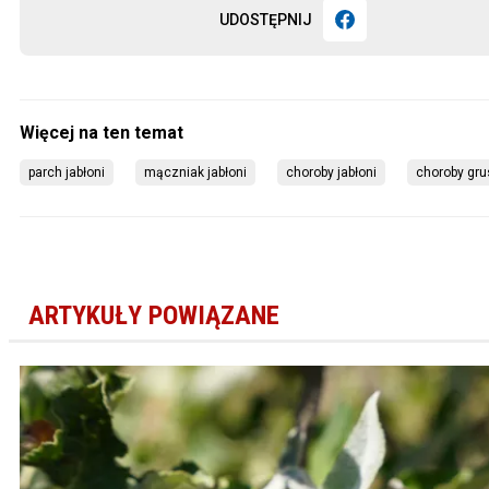
UDOSTĘPNIJ
parch jabłoni
mączniak jabłoni
choroby jabłoni
choroby gru
ARTYKUŁY POWIĄZANE