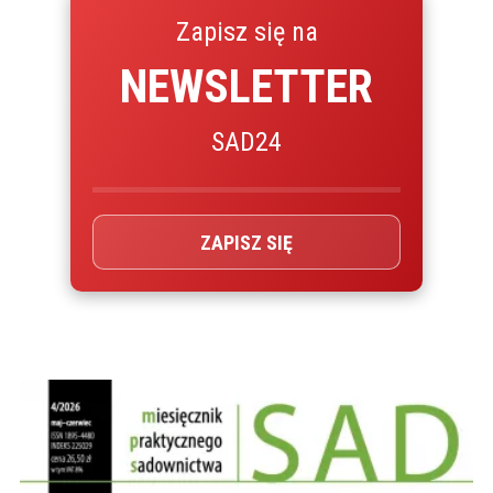
Zapisz się na
NEWSLETTER
SAD24
ZAPISZ SIĘ