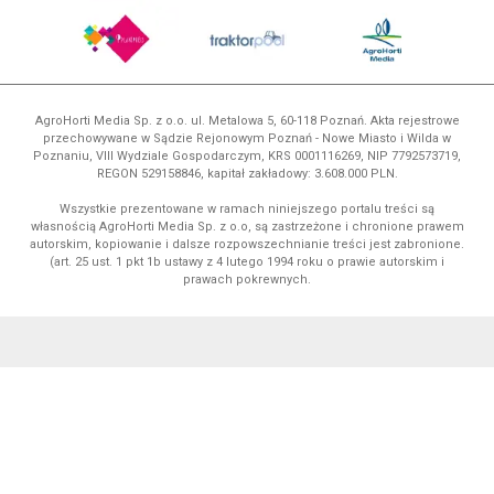
AgroHorti Media Sp. z o.o. ul. Metalowa 5, 60-118 Poznań. Akta rejestrowe
przechowywane w Sądzie Rejonowym Poznań - Nowe Miasto i Wilda w
Poznaniu, VIII Wydziale Gospodarczym, KRS 0001116269, NIP 7792573719,
REGON 529158846, kapitał zakładowy: 3.608.000 PLN.
Wszystkie prezentowane w ramach niniejszego portalu treści są
własnością AgroHorti Media Sp. z o.o, są zastrzeżone i chronione prawem
autorskim, kopiowanie i dalsze rozpowszechnianie treści jest zabronione.
(art. 25 ust. 1 pkt 1b ustawy z 4 lutego 1994 roku o prawie autorskim i
prawach pokrewnych.