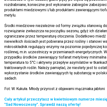
rozdrabniane, konieczne jest wykonanie zabiegów zabezpiec
produktami miedziowymi i/lub produktami zawierającymi tiof
metylu.
Środki miedziowe niezależnie od formy związku stanowią d
rozwiązanie zwłaszcza na początku sezonu, gdyż ich działani
ograniczane przez temperaturę otoczenia. Dodatkowo miedź
niewielkich ilościach jest pobierana przez rośliny i stanowi w
mikroskładnik regulujący enzymy na poziomie pojedynczej k
roślinnej, m.in. uczestniczy w przemianach energetycznych. W
przypadku środków zawierający tiofanat metylowy minimalna
temperatura to 5°C i aktywny przepływ asymilatów w tkankac
traktowanych roślin. Należy pamiętać, że niestety jest to ostat
wykorzystanie środków zawierających tę substancję w polski
sadach.
Fot. W. Kukuła. Młody przyrost z objawami mączniaka jabłoni
Cały artykuł przeczytasz w kwietniowym numerze miesi
"Sad Nowoczesny". Sprawdź naszą ofertę!