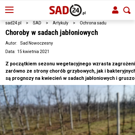
sad24.pl
>
SAD
>
Artykuly
>
Ochrona sadu
Choroby w sadach jabłoniowych
Autor:
Sad Nowoczesny
Data: 15 kwietnia 2021
Z początkiem sezonu wegetacyjnego wzrasta zagrożen
zarówno ze strony chorób grzybowych, jak i bakteryjnych
są prognozy na kwiecień w sadach jabłoniowych i grusz