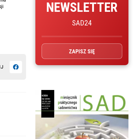
NEWSLETTER
ji
SAD24
ZAPISZ SIĘ
IJ