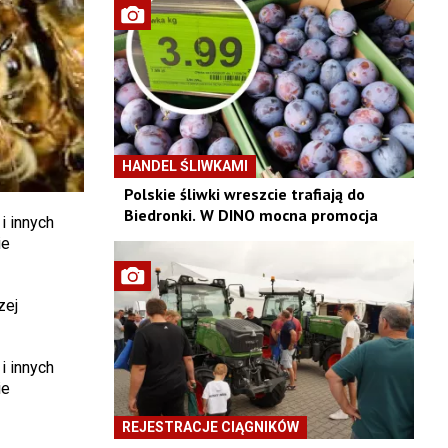
HANDEL ŚLIWKAMI
Polskie śliwki wreszcie trafiają do
Biedronki. W DINO mocna promocja
i innych
ie
zej
i innych
ie
REJESTRACJE CIĄGNIKÓW