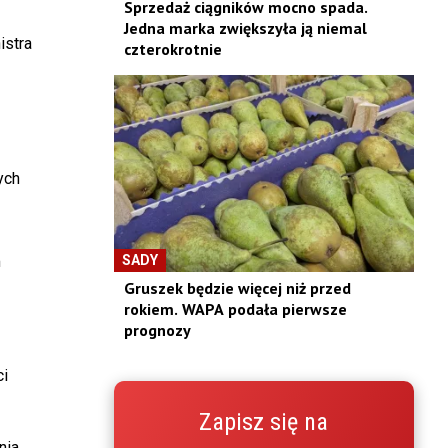
Sprzedaż ciągników mocno spada.
Jedna marka zwiększyła ją niemal
istra
czterokrotnie
ych
SADY
m
Gruszek będzie więcej niż przed
rokiem. WAPA podała pierwsze
prognozy
i
Zapisz się na
nia