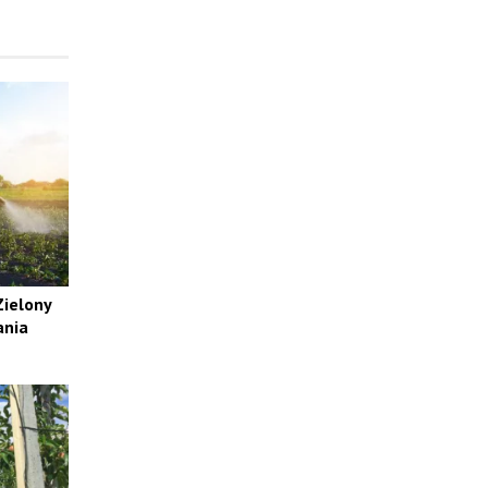
Zielony
ania