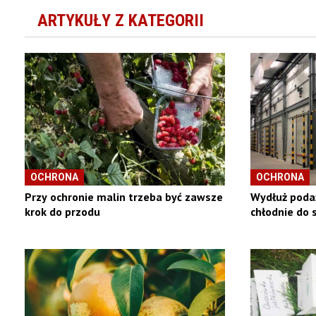
ARTYKUŁY Z KATEGORII
OCHRONA
OCHRONA
Przy ochronie malin trzeba być zawsze
Wydłuż podaż
krok do przodu
chłodnie do 