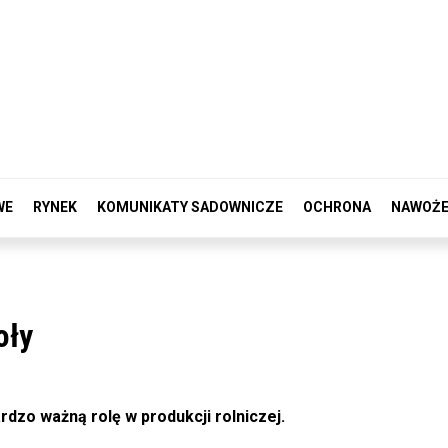
WE
RYNEK
KOMUNIKATY SADOWNICZE
OCHRONA
NAWOŻE
oły
dzo ważną rolę w produkcji rolniczej.