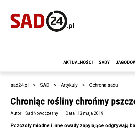
AKTUALNOŚCI
SADY
JAGODO
sad24.pl
>
SAD
>
Artykuly
>
Ochrona sadu
Chroniąc rośliny chrońmy pszcz
Autor:
Sad Nowoczesny
Data: 13 maja 2019
Pszczoły miodne i inne owady zapylające odgrywają bar