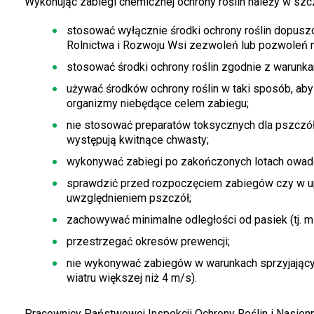
Wykonując zabiegi chemicznej ochrony roślin należy w szc
stosować wyłącznie środki ochrony roślin dopusz
Rolnictwa i Rozwoju Wsi zezwoleń lub pozwoleń n
stosować środki ochrony roślin zgodnie z warunka
używać środków ochrony roślin w taki sposób, a
organizmy niebędące celem zabiegu;
nie stosować preparatów toksycznych dla pszczół 
występują kwitnące chwasty;
wykonywać zabiegi po zakończonych lotach owadó
sprawdzić przed rozpoczęciem zabiegów czy w u
uwzględnieniem pszczół;
zachowywać minimalne odległości od pasiek (tj. m
przestrzegać okresów prewencji;
nie wykonywać zabiegów w warunkach sprzyjający
wiatru większej niż 4 m/s).
Pracownicy Państwowej Inspekcji Ochrony Roślin i Nasie