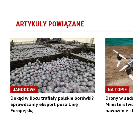
ARTYKUŁY POWIĄZANE
JAGODOWE
NA TOPIE
Dokąd w lipcu trafiały polskie borówki?
Drony w sada
Sprawdzamy eksport poza Unię
Ministerstwo
Europejską
nawożenie i 