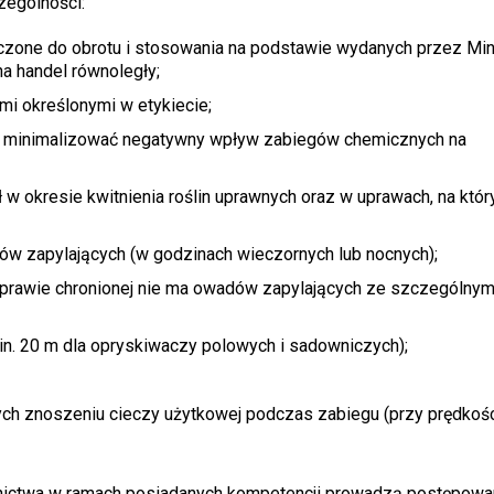
zególności:
czone do obrotu i stosowania na podstawie wydanych przez Min
a handel równoległy;
mi określonymi w etykiecie;
by minimalizować negatywny wpływ zabiegów chemicznych na
w okresie kwitnienia roślin uprawnych oraz w uprawach, na któr
w zapylających (w godzinach wieczornych lub nocnych);
prawie chronionej nie ma owadów zapylających ze szczególny
in. 20 m dla opryskiwaczy polowych i sadowniczych);
ch znoszeniu cieczy użytkowej podczas zabiegu (przy prędkośc
nnictwa w ramach posiadanych kompetencji prowadzą postępowa