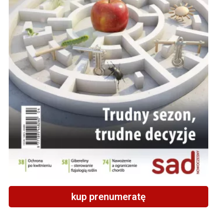
kup prenumeratę