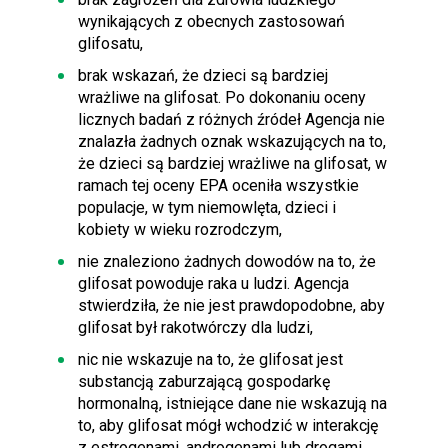
wynikających z obecnych zastosowań
glifosatu,
brak wskazań, że dzieci są bardziej
wrażliwe na glifosat. Po dokonaniu oceny
licznych badań z różnych źródeł Agencja nie
znalazła żadnych oznak wskazujących na to,
że dzieci są bardziej wrażliwe na glifosat, w
ramach tej oceny EPA oceniła wszystkie
populacje, w tym niemowlęta, dzieci i
kobiety w wieku rozrodczym,
nie znaleziono żadnych dowodów na to, że
glifosat powoduje raka u ludzi. Agencja
stwierdziła, że nie jest prawdopodobne, aby
glifosat był rakotwórczy dla ludzi,
nic nie wskazuje na to, że glifosat jest
substancją zaburzającą gospodarkę
hormonalną, istniejące dane nie wskazują na
to, aby glifosat mógł wchodzić w interakcję
z estrogenami, androgenami lub drogami