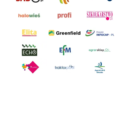
AgroHorti Media Sp. z o.o. ul. Metalowa 5, 60-118 Poznań. Akta rejestrowe
przechowywane w Sądzie Rejonowym Poznań - Nowe Miasto i Wilda w
Poznaniu, VIII Wydziale Gospodarczym, KRS 0001116269, NIP 7792573719,
REGON 529158846, kapitał zakładowy: 3.608.000 PLN.
Wszystkie prezentowane w ramach niniejszego portalu treści są
własnością AgroHorti Media Sp. z o.o, są zastrzeżone i chronione prawem
autorskim, kopiowanie i dalsze rozpowszechnianie treści jest zabronione.
(art. 25 ust. 1 pkt 1b ustawy z 4 lutego 1994 roku o prawie autorskim i