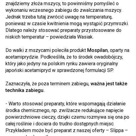
znajdziemy złoża mszycy, to powinniśmy pomyśleć o
wykonaniu wczesnego zabiegu do zwalczania mszycy.
Jednak trzeba tutaj zwrócić uwagę na temperaturę,
ponieważ w czasie kwitnienia mogą wystąpić przymrozki.
Dlatego należy stosować preparaty przystosowane do
niskich temperatur – powiedziała Wasiak.
Do walki z mszycami poleciła produkt
Mospilan
, oparty na
acetamiprydzie. Podkreśliła, że to środek owadobójczy,
który jako jedyny na polskim rynku zawiera oryginalny
japoński acetamipryd w sprawdzonej formulacji SP.
Zaznaczyła, że poza terminem zabiegu,
ważna jest także
technika zabiegu.
- Warto stosować preparaty, które wspomagają działanie
środka chemicznego, np. zwilżacze redukujące napięcie
powierzchniowe cieczy, dzięki czemu rozmywa się ona po
całej roślinie i dociera do trudno dostępnych miejsc.
Przykładem może być preparat z naszej oferty – Slippa –