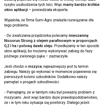
ryzyko uszkodzenia tych liści. Więc
mamy bardzo krótkie
okno aplikacji
– powiedziała eksperta.
Wyjaśniła, że firma Sumi Agro znalazła rozwiązanie dla
tego problemu.
- Do zwalczania przędziorka polecamy
mieszaninę
Nissorun Strong z olejem parafinowym w proporcjach
0,2 l ha i połową dawki oleju.
Przedłużamy w ten sposób
okno aplikacji, bo możemy wykonywać zabieg do fazy
późnego zielonego pąka – zaznaczyła.
Jeśli chodzi o
mszyce
, najważniejszy jest tu termin
zabiegu. Należy go wykonać w momencie pojawienia się
pierwszych kolonii szkodników. Dodatkowo należy
pamiętać o progach szkodliwości.
- Pamiętajmy, że w tamtym roku był poważny problem z
mszycami. Jest więc bardzo duże prawdopodobieństwo,
że i w tym roku sytuacja się powtórzy. Dlatego jeżeli