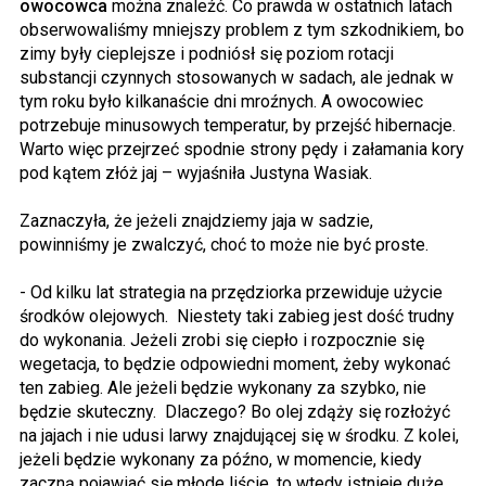
owocowca
można znaleźć. Co prawda w ostatnich latach
obserwowaliśmy mniejszy problem z tym szkodnikiem, bo
zimy były cieplejsze i podniósł się poziom rotacji
substancji czynnych stosowanych w sadach, ale jednak w
tym roku było kilkanaście dni mroźnych. A owocowiec
potrzebuje minusowych temperatur, by przejść hibernacje.
Warto więc przejrzeć spodnie strony pędy i załamania kory
pod kątem złóż jaj – wyjaśniła Justyna Wasiak.
Zaznaczyła, że jeżeli znajdziemy jaja w sadzie,
powinniśmy je zwalczyć, choć to może nie być proste.
- Od kilku lat strategia na przędziorka przewiduje użycie
środków olejowych. Niestety taki zabieg jest dość trudny
do wykonania. Jeżeli zrobi się ciepło i rozpocznie się
wegetacja, to będzie odpowiedni moment, żeby wykonać
ten zabieg. Ale jeżeli będzie wykonany za szybko, nie
będzie skuteczny. Dlaczego? Bo olej zdąży się rozłożyć
na jajach i nie udusi larwy znajdującej się w środku. Z kolei,
jeżeli będzie wykonany za późno, w momencie, kiedy
zaczną pojawiać się młode liście, to wtedy istnieje duże