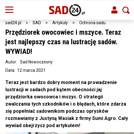
sad24.pl
>
SAD
>
Artykuly
>
Ochrona sadu
Przędziorek owocowiec i mszyce. Teraz
jest najlepszy czas na lustrację sadów.
WYWIAD!
Autor:
Sad Nowoczesny
Data: 12 marca 2021
Teraz jest bardzo dobry moment na prowadzenie
lustracji w sadach pod kątem obecności jaj
przędziorka owocowca i mszyc. O strategii
zwalczania tych szkodników i o błędach, które zdarza
się popełniać sadownikom podczas oprysków
rozmawiamy z Justyną Wasiak z firmy Sumi Agro. Cały
wywiad obejrzysz pod artykułem!