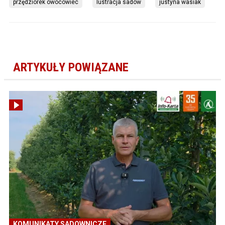
przędziorek owocowiec
lustracja sadów
justyna wasiak
ARTYKUŁY POWIĄZANE
KOMUNIKATY SADOWNICZE