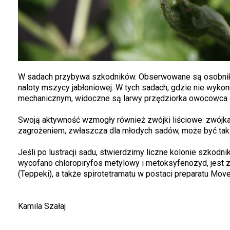
W sadach przybywa szkodników. Obserwowane są osobniki
naloty mszycy jabłoniowej. W tych sadach, gdzie nie wykon
mechanicznym, widoczne są larwy przędziorka owocowca o
Swoją aktywność wzmogły również zwójki liściowe: zwójk
zagrożeniem, zwłaszcza dla młodych sadów, może być takż
Jeśli po lustracji sadu, stwierdzimy liczne kolonie szkod
wycofano chloropiryfos metylowy i metoksyfenozyd, jest z
(Teppeki), a także spirotetramatu w postaci preparatu Move
Kamila Szałaj