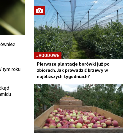
również
JAGODOWE
Pierwsze plantacje borówki już po
W tym roku
zbiorach. Jak prowadzić krzewy w
najbliższych tygodniach?
odkąd
amidu