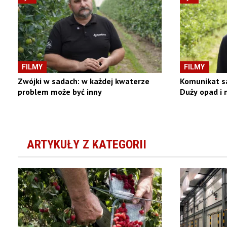
FILMY
FILMY
Zwójki w sadach: w każdej kwaterze
Komunikat s
problem może być inny
Duży opad i
ARTYKUŁY Z KATEGORII