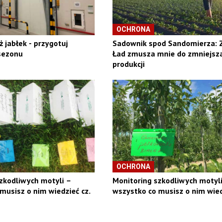
OCHRONA
 jabłek - przygotuj
Sadownik spod Sandomierza: 
sezonu
Ład zmusza mnie do zmniejsz
produkcji
OCHRONA
zkodliwych motyli –
Monitoring szkodliwych motyl
musisz o nim wiedzieć cz.
wszystko co musisz o nim wiedz