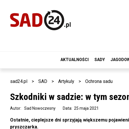
AKTUALNOŚCI
SADY
JAGODO
sad24.pl
>
SAD
>
Artykuly
>
Ochrona sadu
Szkodniki w sadzie: w tym sezo
Autor:
Sad Nowoczesny
Data: 25 maja 2021
Ostatnie, cieplejsze dni sprzyjają większemu pojawien
pryszczarka.