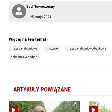
Sad Nowoczesny
25 maja 2021
mszyca jabłoniowa
mszyce
mszyca jabłoniowo-babkowa
szkodniki w sadzie
ARTYKUŁY POWIĄZANE