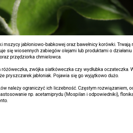
 mszycy jabłoniowo-babkowej oraz bawełnicy korówki. Trwają 
uje się wiosennych zabiegów olejami lub produktami o działaniu
raz przędziorka chmielowca.
a różóweczka, zwójka siatkóweczka czy wydłubka oczateczka. 
e pryszczarek jabłoniak. Pojawia się go wyjątkowo dużo.
ników należy ograniczyć ich liczebność. Częstym rozwiązaniem, 
astosowanie np. acetamiprydu (Mospilan i odpowiedniki), flonik
nto.