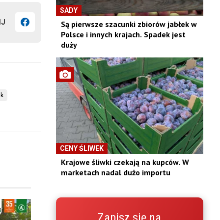
SADY
IJ
Są pierwsze szacunki zbiorów jabłek w
Polsce i innych krajach. Spadek jest
duży
ak
CENY ŚLIWEK
Krajowe śliwki czekają na kupców. W
marketach nadal dużo importu
Zapisz się na