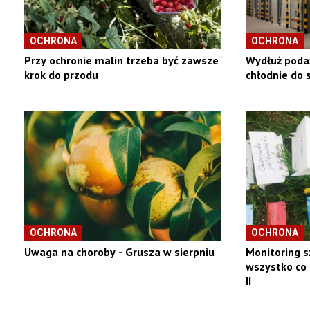
OCHRONA
OCHRONA
Przy ochronie malin trzeba być zawsze
Wydłuż podaż
krok do przodu
chłodnie do 
OCHRONA
OCHRONA
Uwaga na choroby - Grusza w sierpniu
Monitoring s
wszystko co 
II