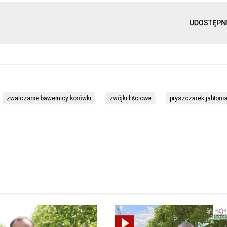
UDOSTĘPN
zwalczanie bawełnicy korówki
zwójki liściowe
pryszczarek jabłoni