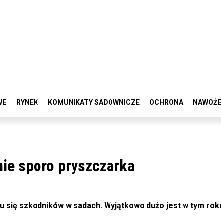
WE
RYNEK
KOMUNIKATY SADOWNICZE
OCHRONA
NAWOŻE
nie sporo pryszczarka
iu się szkodników w sadach. Wyjątkowo dużo jest w tym rok