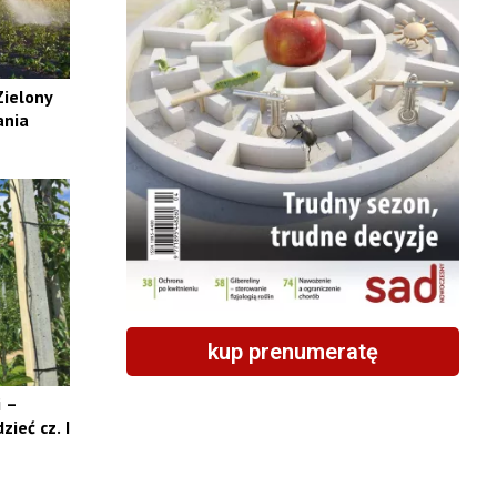
Zielony
ania
kup prenumeratę
i –
ieć cz. I