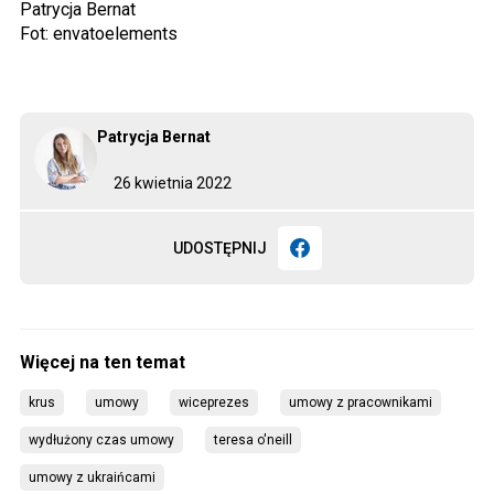
Patrycja Bernat
Fot: envatoelements
Patrycja Bernat
26 kwietnia 2022
UDOSTĘPNIJ
krus
umowy
wiceprezes
umowy z pracownikami
wydłużony czas umowy
teresa o'neill
umowy z ukraińcami