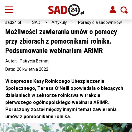
sad24.pl
>
SAD
>
Artykuly
>
Porady dla sadownikow
Możliwości zawierania umów o pomocy
przy zbiorach z pomocnikami rolnika.
Podsumowanie webinarium ARiMR
Autor:
Patrycja Bernat
Data: 26 kwietnia 2022
Wiceprezes Kasy Rolniczego Ubezpieczenia
Społecznego, Teresa O’Neill opowiadała o bieżących
działaniach w sektorze rolnictwa w trakcie
pierwszego ogólnopolskiego webinaru ARiMR.
Poruszony został między innymi temat zawierania
umów z pomocnikami rolnika.