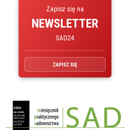
Zapisz się na
NEWSLETTER
SAD24
ZAPISZ SIĘ