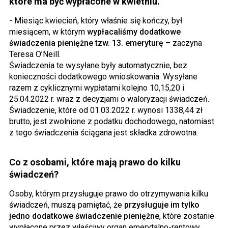
które ma być wypłacone w kwietniu.
- Miesiąc kwiecień, który właśnie się kończy, był
miesiącem, w którym
wypłacaliśmy dodatkowe
świadczenia pieniężne tzw. 13. emeryturę
– zaczyna
Teresa O’Neill.
Świadczenia te wysyłane były automatycznie, bez
konieczności dodatkowego wnioskowania. Wysyłane
razem z cyklicznymi wypłatami kolejno 10,15,20 i
25.04.2022 r. wraz z decyzjami o waloryzacji świadczeń.
Świadczenie, które od 01.03.2022 r. wynosi 1338,44 zł
brutto, jest zwolnione z podatku dochodowego, natomiast
z tego świadczenia ściągana jest składka zdrowotna.
Co z osobami, które mają prawo do kilku
świadczeń?
Osoby, którym przysługuje prawo do otrzymywania kilku
świadczeń, muszą pamiętać, że
przysługuje im tylko
jedno dodatkowe świadczenie pieniężne
, które zostanie
wypłacone przez właściwy organ emerytalno-rentowy.