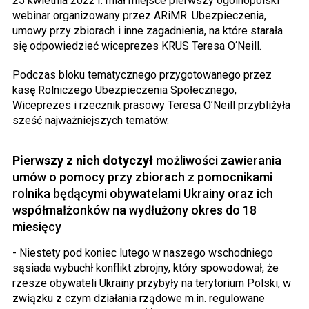
25 kwietnia 2022 r. miał miejsce pierwszy ogólnopolski
webinar organizowany przez ARiMR. Ubezpieczenia,
umowy przy zbiorach i inne zagadnienia, na które starała
się odpowiedzieć wiceprezes KRUS Teresa O‘Neill.
Podczas bloku tematycznego przygotowanego przez
kasę Rolniczego Ubezpieczenia Społecznego,
Wiceprezes i rzecznik prasowy Teresa O’Neill przybliżyła
sześć najważniejszych tematów.
Pierwszy z nich dotyczył
możliwości zawierania
umów o pomocy przy zbiorach z pomocnikami
rolnika będącymi obywatelami Ukrainy oraz ich
współmałżonków na wydłużony okres do 18
miesięcy
- Niestety pod koniec lutego w naszego wschodniego
sąsiada wybuchł konflikt zbrojny, który spowodował, że
rzesze obywateli Ukrainy przybyły na terytorium Polski, w
związku z czym działania rządowe m.in. regulowane