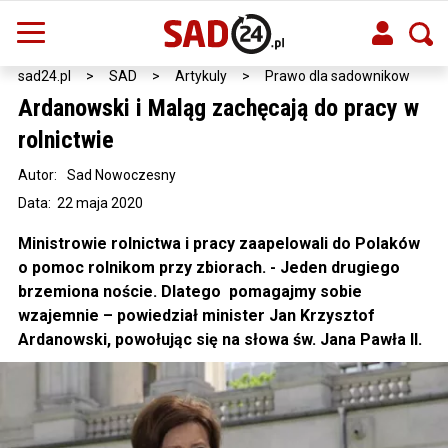
sad24.pl
>
SAD
>
Artykuly
>
Prawo dla sadownikow
Ardanowski i Maląg zachęcają do pracy w
rolnictwie
Autor:
Sad Nowoczesny
Data: 22 maja 2020
Ministrowie rolnictwa i pracy zaapelowali do Polaków
o pomoc rolnikom przy zbiorach. - Jeden drugiego
brzemiona noście. Dlatego pomagajmy sobie
wzajemnie – powiedział minister Jan Krzysztof
Ardanowski, powołując się na słowa św. Jana Pawła II.