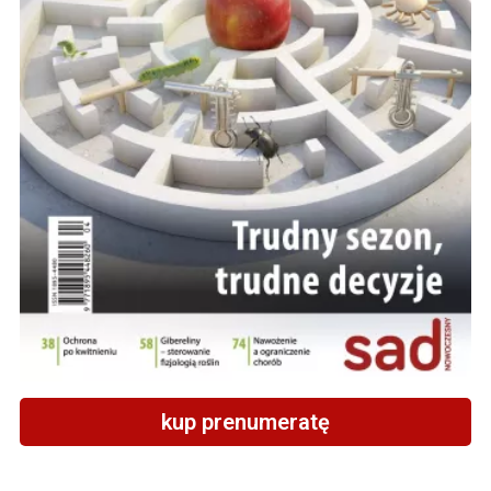
kup prenumeratę