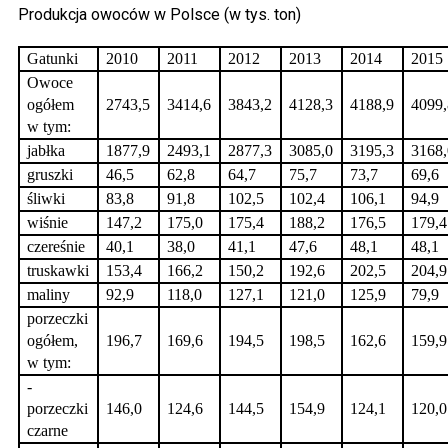
Produkcja owoców w Polsce (w tys. ton)
Gatunki
2010
2011
2012
2013
2014
2015
Owoce
ogółem
2743,5
3414,6
3843,2
4128,3
4188,9
4099,
w tym:
jabłka
1877,9
2493,1
2877,3
3085,0
3195,3
3168,
gruszki
46,5
62,8
64,7
75,7
73,7
69,6
śliwki
83,8
91,8
102,5
102,4
106,1
94,9
wiśnie
147,2
175,0
175,4
188,2
176,5
179,4
czereśnie
40,1
38,0
41,1
47,6
48,1
48,1
truskawki
153,4
166,2
150,2
192,6
202,5
204,9
maliny
92,9
118,0
127,1
121,0
125,9
79,9
porzeczki
ogółem,
196,7
169,6
194,5
198,5
162,6
159,9
w tym:
-
porzeczki
146,0
124,6
144,5
154,9
124,1
120,0
czarne