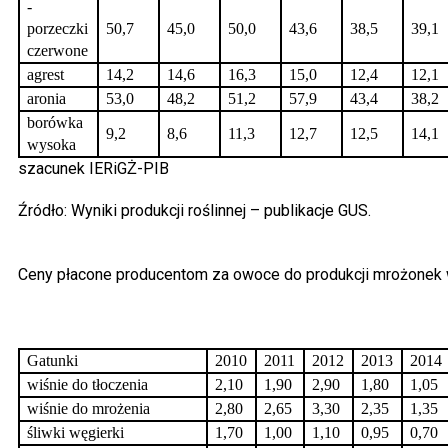
-
porzeczki
50,7
45,0
50,0
43,6
38,5
39,1
czerwone
agrest
14,2
14,6
16,3
15,0
12,4
12,1
aronia
53,0
48,2
51,2
57,9
43,4
38,2
borówka
9,2
8,6
11,3
12,7
12,5
14,1
wysoka
szacunek IERiGŻ-PIB
Źródło: Wyniki produkcji roślinnej – publikacje GUS.
Ceny płacone producentom za owoce do produkcji mrożonek 
Gatunki
2010
2011
2012
2013
2014
wiśnie do tłoczenia
2,10
1,90
2,90
1,80
1,05
wiśnie do mrożenia
2,80
2,65
3,30
2,35
1,35
śliwki węgierki
1,70
1,00
1,10
0,95
0,70