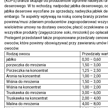
(KUPS) branża skupuje od producentów ogromne nadwyżki dro
deserowego. W to wchodzą: nadpodaż jabłka deserowego, od
jabłka deserowe wycofane ze sprzedaży, nadwyżka jabłek d
embargo. Te aspekty wpływają na niską ocenę branży przetwór
powinna/musi zdaniem producentów zagospodarować wszyst
wieloletnie umowy na dostawy owoców, płacić oczekiwane c
wszystkie produkty (zagęszczone soki, mrożonki) po opłacal
Prelegent przedstawił także proponowane przedziały cenow
owoców, które powinny obowiązywać przy zawieraniu umów k
owoców.
Rodzaj owocu
Przedziały war
jabłko
0,30 – 0,60
porzeczka do mrożenia
1,50 – 3,00
Porzeczka na koncentrat
1,25 – 2,50
Aronia na koncentrat
1,00 – 2,00
Wiśnia do mrożenia
1,50 – 3,00
Wiśnia na koncentrat
1,00 – 2,00
Truskawka do mrożenia
3,00 – 6,00
Truskawka na koncentrat
2,00 – 4,00
Malina do mrożenia
4,00 – 8,00