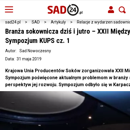
sad24.pl
>
SAD
>
Artykuly
>
Relacje z wydarzen sadowni
Branża sokownicza dziś i jutro – XXII Międ
Sympozjum KUPS cz. 1
Autor:
Sad Nowoczesny
Data: 31 maja 2019
Krajowa Unia Producentów Soków zorganizowała XXII 
Sympozjum poświęcone aktualnym problemom w branży 
perspektyw jej rozwoju. Sympozjum odbyło się w Karpacz