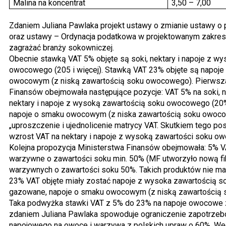
Malina na koncentrat
3,50 – 7,00
Zdaniem Juliana Pawlaka projekt ustawy o zmianie ustawy o 
oraz ustawy – Ordynacja podatkowa w projektowanym zakre
zagrażać branży sokowniczej.
Obecnie stawką VAT 5% objęte są soki, nektary i napoje z w
owocowego (205 i więcej). Stawką VAT 23% objęte są napoje
owocowym (z niską zawartością soku owocowego). Pierwsza
Finansów obejmowała następujące pozycje: VAT 5% na soki, 
nektary i napoje z wysoką zawartością soku owocowego (20% 
napoje o smaku owocowym (z niska zawartością soku owoco
„uproszczenie i ujednolicenie matrycy VAT. Skutkiem tego po
wzrost VAT na nektary i napoje z wysoką zawartości soku o
Kolejna propozycja Ministerstwa Finansów obejmowała: 5% VAT
warzywne o zawartości soku min. 50% (MF utworzyło nową fi
warzywnych o zawartości soku 50%. Takich produktów nie ma n
23% VAT objęte miały zostać napoje z wysoka zawartością so
gazowane, napoje o smaku owocowym (z niską zawartością
Taka podwyżka stawki VAT z 5% do 23% na napoje owocowe 
zdaniem Juliana Pawlaka spowoduje ograniczenie zapotrzeb
napojowego na owoce i warzywa z polskich upraw o 60%. Wed