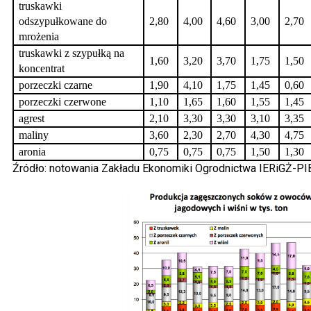
truskawki
odszypułkowane do
2,80
4,00
4,60
3,00
2,70
mrożenia
truskawki z szypułką na
1,60
3,20
3,70
1,75
1,50
koncentrat
porzeczki czarne
1,90
4,10
1,75
1,45
0,60
porzeczki czerwone
1,10
1,65
1,60
1,55
1,45
agrest
2,10
3,30
3,30
3,10
3,35
maliny
3,60
2,30
2,70
4,30
4,75
aronia
0,75
0,75
0,75
1,50
1,30
Źródło: notowania Zakładu Ekonomiki Ogrodnictwa IERiGŻ-PI