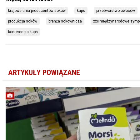
krajowa unia producentów soków
kups
przetwórstwo owoców
produkcja soków
branża sokownicza
xxii międzynarodowe sym
konferencja kups
ARTYKUŁY POWIĄZANE