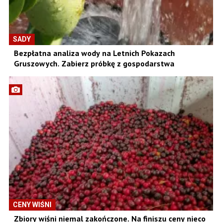
SADY
Bezpłatna analiza wody na Letnich Pokazach
Gruszowych. Zabierz próbkę z gospodarstwa
CENY WIŚNI
Zbiory wiśni niemal zakończone. Na finiszu ceny nieco