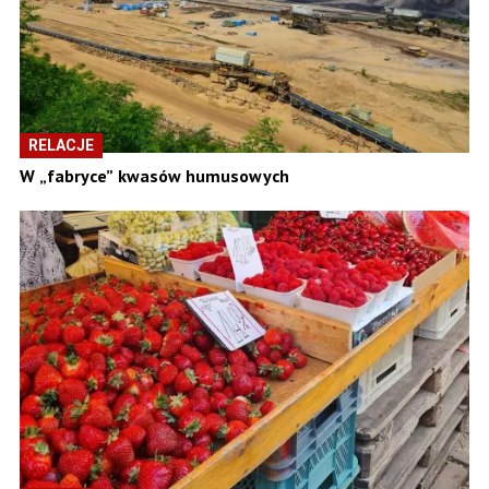
RELACJE
W „fabryce” kwasów humusowych