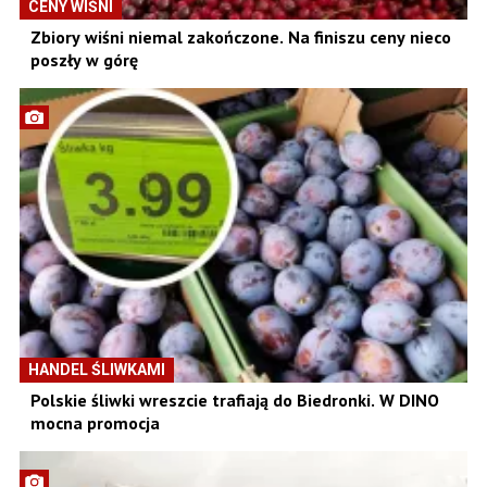
CENY WIŚNI
Zbiory wiśni niemal zakończone. Na finiszu ceny nieco
poszły w górę
HANDEL ŚLIWKAMI
Polskie śliwki wreszcie trafiają do Biedronki. W DINO
mocna promocja