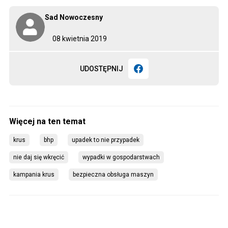
Sad Nowoczesny
08 kwietnia 2019
UDOSTĘPNIJ
krus
bhp
upadek to nie przypadek
nie daj się wkręcić
wypadki w gospodarstwach
kampania krus
bezpieczna obsługa maszyn