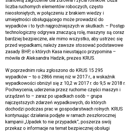
stanowią zagrożenie dla zdrowia i życia rolników. Duża
liczba ruchomych elementów roboczych, często
nieosłoniętych, w połączeniu z brakiem wiedzy i
umiejętności obsługującego może prowadzić do
wypadków i to tych najgroźniejszych w skutkach. – Postęp
technologiczny odgrywa znaczącą rolę, maszyny są coraz
bardziej bezpieczne, ale mimo wszystko, aby ustrzec się
przed wypadkami, należy zawsze stosować podstawowe
zasady BHP, o których Kasa nieustająco przypomina –
mówiła dr Aleksandra Hadzik, prezes KRUS.
W poprzednim roku zgłoszono do KRUS 15 295
wypadków – to o 2866 mniej niż w 2017 r., a wskaźnik
wypadkowości obniżył się z 10,2 w 2017 r. do 9,5 w 2018 r.
Pochwycenia, uderzenia przez ruchome części maszyn i
urządzeń to – zaraz po upadkach osób – grupa
najczęstszych zdarzeń wypadkowych, do których
dochodzi podczas prac w gospodarstwach rolnych. KRUS
kontynuując działania podjęte w ramach zeszłorocznej
kampanii „Upadek to nie przypadek”, poszerza swój
przekaz o informacje na temat bezpiecznej obsługi