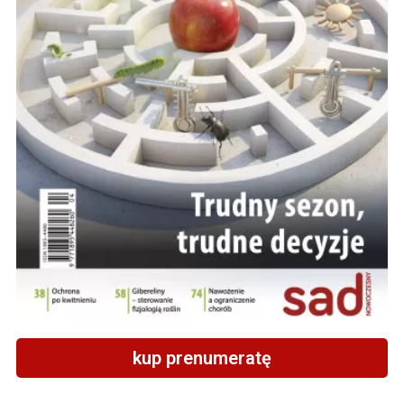
kup prenumeratę