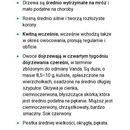
Drzewa są
średnio wytrzymałe na mróz
i
mało podatne na choroby.
Rosną średnio silnie i tworzą rozłożyste
korony.
Kwitną wcześnie
, wcześnie wchodzą także
w okres owocowania, plonują regularnie i
obficie.
Owoce
dojrzewają w czwartym tygodniu
dojrzewania czereśni,
w terminie
zbliżonym do odmiany Vanda. Są duże, o
masie 8,5–10 g, kuliste, spłaszczone na
wierzchołkach, osadzone na średnio długiej
szypułce. Okrywa je cienka,
ciemnoczerwona, błyszcząca skórka, która
jest średnio podatna na pękanie. Miąższ jest
ciemnoczerwony, chrząstkowaty, bardzo
smaczny. Sok czerwony.
Pestka średniej wielkości, okrągła, pękata.