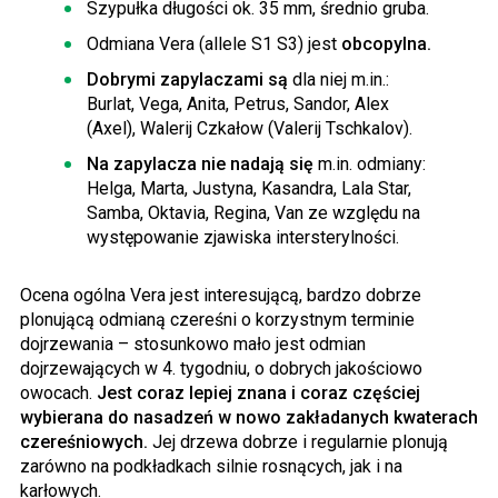
Szypułka długości ok. 35 mm, średnio gruba.
Odmiana Vera (allele S1 S3) jest
obcopylna.
Dobrymi zapylaczami są
dla niej m.in.:
Burlat, Vega, Anita, Petrus, Sandor, Alex
(Axel), Walerij Czkałow (Valerij Tschkalov).
Na zapylacza nie nadają się
m.in. odmiany:
Helga, Marta, Justyna, Kasandra, Lala Star,
Samba, Oktavia, Regina, Van ze względu na
występowanie zjawiska intersterylności.
Ocena ogólna Vera jest interesującą, bardzo dobrze
plonującą odmianą czereśni o korzystnym terminie
dojrzewania – stosunkowo mało jest odmian
dojrzewających w 4. tygodniu, o dobrych jakościowo
owocach.
Jest coraz lepiej znana i coraz częściej
wybierana do nasadzeń w nowo zakładanych kwaterach
czereśniowych.
Jej drzewa dobrze i regularnie plonują
zarówno na podkładkach silnie rosnących, jak i na
karłowych.