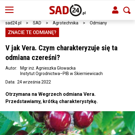
sad24.pl
>
SAD
>
Agrotechnika
>
Odmiany
ZNACIE TE ODMIANĘ?
V jak Vera. Czym charakteryzuje się ta
odmiana czereśni?
Autor:
Mgr inż. Agnieszka Głowacka
Instytut Ogrodnictwa–PIB w Skierniewicach
Data: 24 września 2022
Otrzymana na Wegrzech odmiana Vera.
Przedstawiamy, krótką charakterystykę.