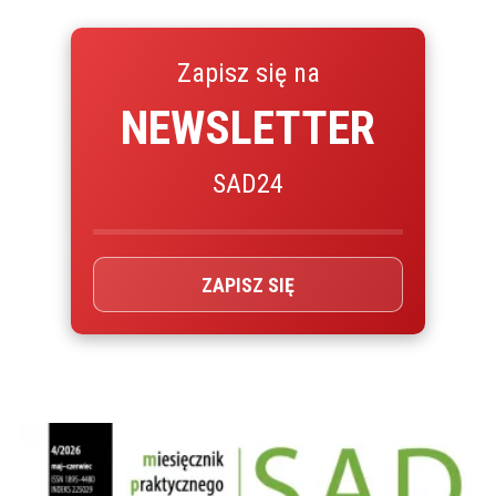
Zapisz się na
NEWSLETTER
SAD24
ZAPISZ SIĘ