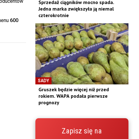
roducentów
Sprzedaż ciągników mocno spada.
Jedna marka zwiększyła ją niemal
czterokrotnie
umenu
600
SADY
Gruszek będzie więcej niż przed
rokiem. WAPA podała pierwsze
prognozy
Zapisz się na