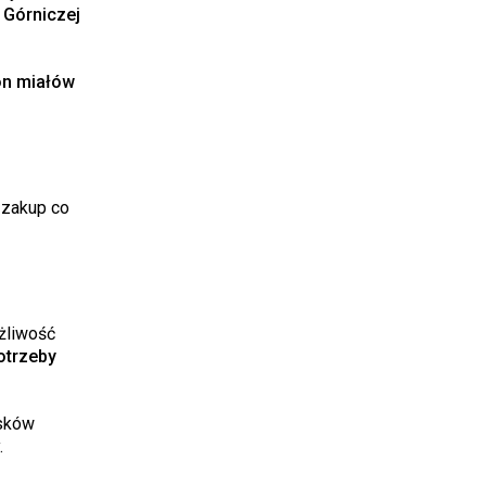
 Górniczej
on miałów
 zakup co
ożliwość
otrzeby
sków
.