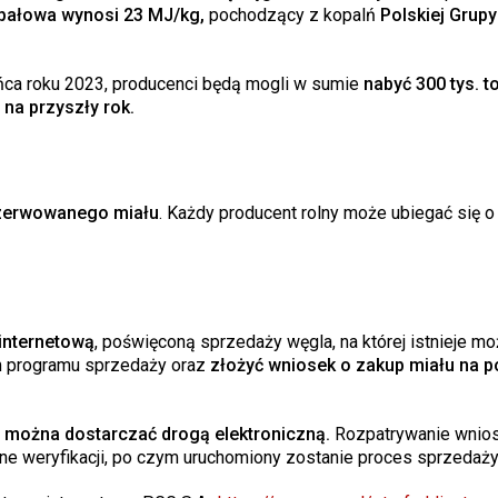
opałowa wynosi 23 MJ/kg,
pochodzący z kopalń
Polskiej Grupy
ca roku 2023, producenci będą mogli w sumie
nabyć 300 tys. t
 na przyszły rok.
ezerwowanego miału
. Każdy producent rolny może ubiegać się o
internetową
, poświęconą sprzedaży węgla, na której istnieje m
em programu sprzedaży oraz
złożyć wniosek o zakup miału na p
można dostarczać drogą elektroniczną.
Rozpatrywanie wnio
ane weryfikacji, po czym uruchomiony zostanie proces sprzedaży