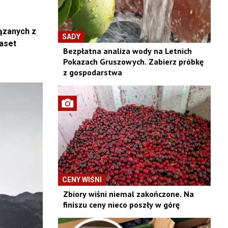
ązanych z
SADY
kaset
Bezpłatna analiza wody na Letnich
Pokazach Gruszowych. Zabierz próbkę
z gospodarstwa
CENY WIŚNI
Zbiory wiśni niemal zakończone. Na
finiszu ceny nieco poszły w górę