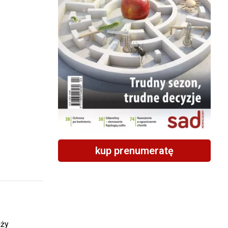
kup prenumeratę
aży