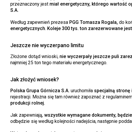
przeznaczony jest
miał energetyczny, którego wartość 
S.A.
Według zapewnień prezesa
PGG Tomasza Rogala,
do koń
energetycznych
.
Koleje 300 tys. ton zarezerwowane jest
Jeszcze nie wyczerpano limitu
Złożone dotąd wnioski,
nie wyczerpały jeszcze puli zar
najmniej 25 ton tego materiału energetycznego.
Jak złożyć wniosek?
Polska Grupa Górnicza S.A.
uruchomiła
specjalną stronę 
rejestracji. Można się tam również zapoznać z regulamin
produkcji rolnej.
Jak zapewniają,
wszystkie wymagane dokumenty, będzie 
odbędzie się według kolejności nadejścia, następnie podd