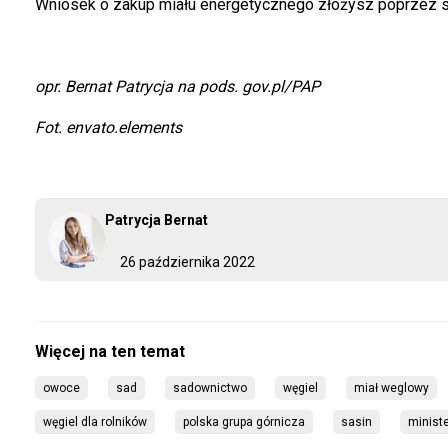
Wniosek o zakup miału energetycznego złożysz poprzez s
opr. Bernat Patrycja na pods. gov.pl/PAP
Fot. envato.elements
Patrycja Bernat
26 października 2022
owoce
sad
sadownictwo
węgiel
miał weglowy
węgiel dla rolników
polska grupa górnicza
sasin
minist