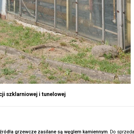
ji szklarniowej i tunelowej
 źródła grzewcze zasilane są węglem kamiennym
. Do sprzed