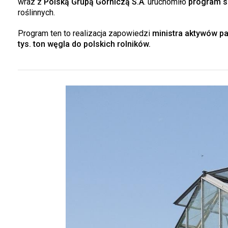
wraz z
Polską Grupą Górniczą S.A
. uruchomiło
program s
roślinnych.
Program ten to realizacja zapowiedzi
ministra aktywów p
tys. ton węgla do polskich rolników.