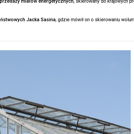
przedaży miałów energetycznych
, skierowany do krajowych p
aństwowych Jacka Sasina
, gdzie mówił on o skierowaniu wol