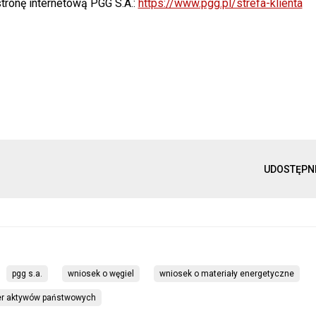
tronę internetową PGG S.A.:
https://www.pgg.pl/strefa-klienta
UDOSTĘPN
pgg s.a.
wniosek o węgiel
wniosek o materiały energetyczne
er aktywów państwowych