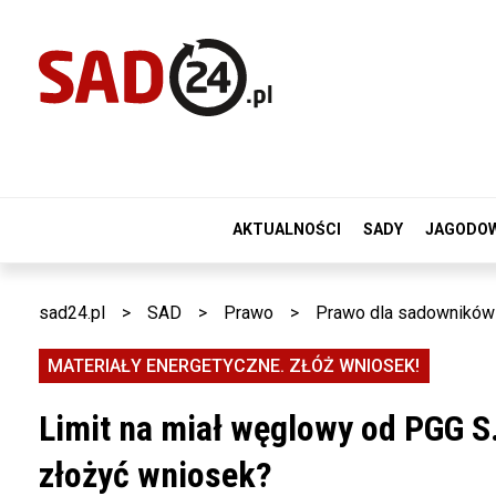
AKTUALNOŚCI
SADY
JAGODO
sad24.pl
>
SAD
>
Prawo
>
Prawo dla sadowników
MATERIAŁY ENERGETYCZNE. ZŁÓŻ WNIOSEK!
Limit na miał węglowy od PGG S.
złożyć wniosek?