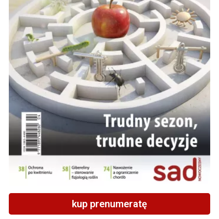
kup prenumeratę