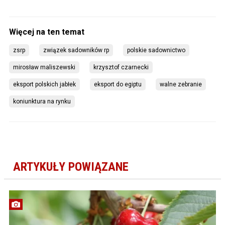
zsrp
związek sadowników rp
polskie sadownictwo
mirosław maliszewski
krzysztof czarnecki
eksport polskich jabłek
eksport do egiptu
walne zebranie
koniunktura na rynku
ARTYKUŁY POWIĄZANE