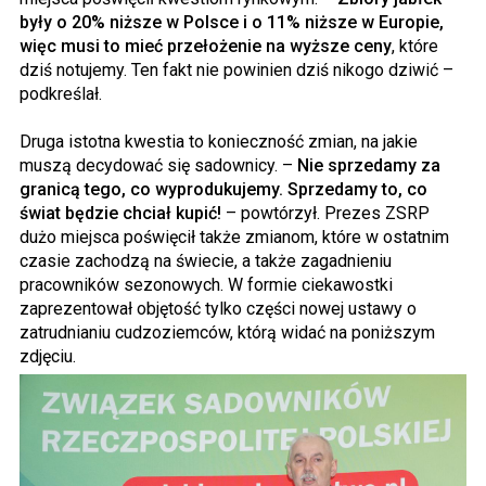
były o 20% niższe w Polsce i o 11% niższe w Europie,
więc musi to mieć przełożenie na wyższe ceny
, które
dziś notujemy. Ten fakt nie powinien dziś nikogo dziwić –
podkreślał.
Druga istotna kwestia to konieczność zmian, na jakie
muszą decydować się sadownicy. –
Nie sprzedamy za
granicą tego, co wyprodukujemy. Sprzedamy to, co
świat będzie chciał kupić!
– powtórzył. Prezes ZSRP
dużo miejsca poświęcił także zmianom, które w ostatnim
czasie zachodzą na świecie, a także zagadnieniu
pracowników sezonowych. W formie ciekawostki
zaprezentował objętość tylko części nowej ustawy o
zatrudnianiu cudzoziemców, którą widać na poniższym
zdjęciu.