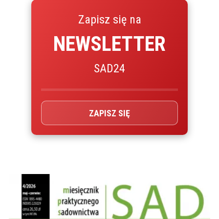
Zapisz się na
NEWSLETTER
SAD24
ZAPISZ SIĘ