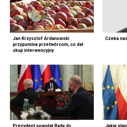
Jan Krzysztof Ardanowski
Czeka nas
przypomina przetwórcom, co dał
skup interwencyjny
Prezydent powołał Radę ds.
Jakie pla