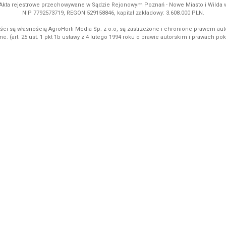
ń. Akta rejestrowe przechowywane w Sądzie Rejonowym Poznań - Nowe Miasto i Wilda
NIP 7792573719, REGON 529158846, kapitał zakładowy: 3.608.000 PLN.
ci są własnością AgroHorti Media Sp. z o.o, są zastrzeżone i chronione prawem aut
e. (art. 25 ust. 1 pkt 1b ustawy z 4 lutego 1994 roku o prawie autorskim i prawach p