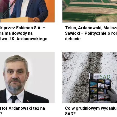
ek przez Eskimos S.A. –
Telus, Ardanowski, Malisz
ra ma dowody na
Sawicki – Politycznie o ro
two J.K. Ardanowskiego
debacie
ztof Ardanowski też na
Co w grudniowym wydani
u?
SAD?