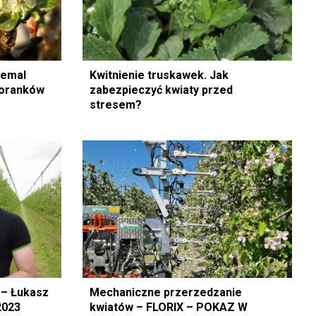
iemal
Kwitnienie truskawek. Jak
poranków
zabezpieczyć kwiaty przed
stresem?
 – Łukasz
Mechaniczne przerzedzanie
2023
kwiatów – FLORIX – POKAZ W