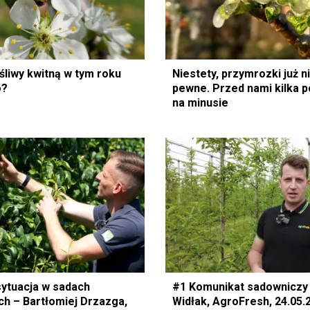
śliwy kwitną w tym roku
Niestety, przymrozki już n
o?
pewne. Przed nami kilka 
na minusie
sytuacja w sadach
#1 Komunikat sadowniczy
h – Bartłomiej Drzazga,
Widłak, AgroFresh, 24.05.