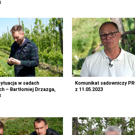
3
sytuacja w sadach
Komunikat sadowniczy P
h – Bartłomiej Drzazga,
z 11.05.2023
3