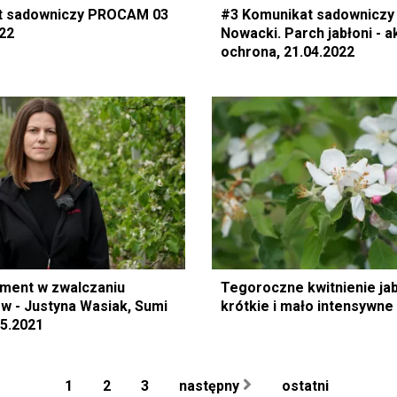
t sadowniczy PROCAM 03
#3 Komunikat sadowniczy
022
Nowacki. Parch jabłoni - a
ochrona, 21.04.2022
ment w zwalczaniu
Tegoroczne kwitnienie jab
w - Justyna Wasiak, Sumi
krótkie i mało intensywne
05.2021
1
2
3
następny
ostatni