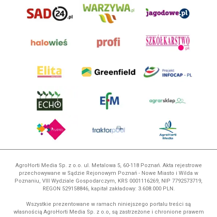
AgroHorti Media Sp. z o.o. ul. Metalowa 5, 60-118 Poznań. Akta rejestrowe
przechowywane w Sądzie Rejonowym Poznań - Nowe Miasto i Wilda w
Poznaniu, VIII Wydziale Gospodarczym, KRS 0001116269, NIP 7792573719,
REGON 529158846, kapitał zakładowy: 3.608.000 PLN.
Wszystkie prezentowane w ramach niniejszego portalu treści są
własnością AgroHorti Media Sp. z o.o, są zastrzeżone i chronione prawem