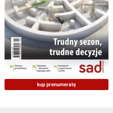
kup prenumeratę