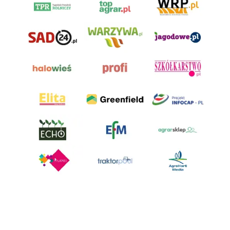
AgroHorti Media Sp. z o.o. ul. Metalowa 5, 60-118 Poznań. Akta rejestrowe
przechowywane w Sądzie Rejonowym Poznań - Nowe Miasto i Wilda w
Poznaniu, VIII Wydziale Gospodarczym, KRS 0001116269, NIP 7792573719,
REGON 529158846, kapitał zakładowy: 3.608.000 PLN.