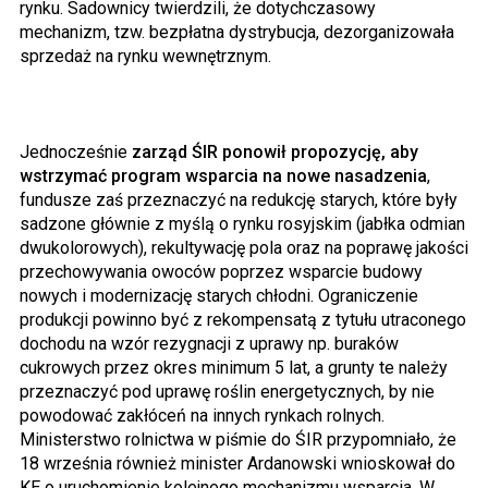
rynku. Sadownicy twierdzili, że dotychczasowy
mechanizm, tzw. bezpłatna dystrybucja, dezorganizowała
sprzedaż na rynku wewnętrznym.
Jednocześnie
zarząd ŚIR ponowił propozycję, aby
wstrzymać program wsparcia na nowe nasadzenia
,
fundusze zaś przeznaczyć na redukcję starych, które były
sadzone głównie z myślą o rynku rosyjskim (jabłka odmian
dwukolorowych), rekultywację pola oraz na poprawę jakości
przechowywania owoców poprzez wsparcie budowy
nowych i modernizację starych chłodni. Ograniczenie
produkcji powinno być z rekompensatą z tytułu utraconego
dochodu na wzór rezygnacji z uprawy np. buraków
cukrowych przez okres minimum 5 lat, a grunty te należy
przeznaczyć pod uprawę roślin energetycznych, by nie
powodować zakłóceń na innych rynkach rolnych.
Ministerstwo rolnictwa w piśmie do ŚIR przypomniało, że
18 września również minister Ardanowski wnioskował do
KE o uruchomienie kolejnego mechanizmu wsparcia. W