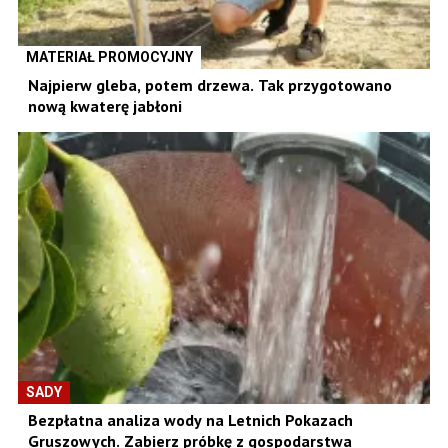
MATERIAŁ PROMOCYJNY
Najpierw gleba, potem drzewa. Tak przygotowano
nową kwaterę jabłoni
SADY
Bezpłatna analiza wody na Letnich Pokazach
Gruszowych. Zabierz próbkę z gospodarstwa