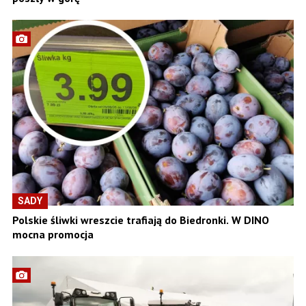
SADY
Polskie śliwki wreszcie trafiają do Biedronki. W DINO
mocna promocja