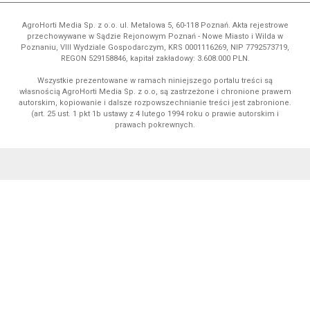
AgroHorti Media Sp. z o.o. ul. Metalowa 5, 60-118 Poznań. Akta rejestrowe
przechowywane w Sądzie Rejonowym Poznań - Nowe Miasto i Wilda w
Poznaniu, VIII Wydziale Gospodarczym, KRS 0001116269, NIP 7792573719,
REGON 529158846, kapitał zakładowy: 3.608.000 PLN.
Wszystkie prezentowane w ramach niniejszego portalu treści są
własnością AgroHorti Media Sp. z o.o, są zastrzeżone i chronione prawem
autorskim, kopiowanie i dalsze rozpowszechnianie treści jest zabronione.
(art. 25 ust. 1 pkt 1b ustawy z 4 lutego 1994 roku o prawie autorskim i
prawach pokrewnych.