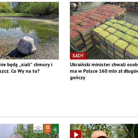
SADY
ie będą „siali” chmury i
Ukraiński minister chwali osob
szcz. Co Wy na to?
ma w Polsce 160 mln zł długów 
gończy