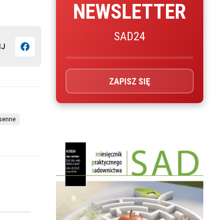
NEWSLETTER
SAD24
IJ
ZAPISZ SIĘ
osenne