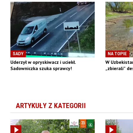
SADY
NA TOPIE
Uderzył w opryskiwacz i uciekł.
W Uzbekistan
Sadowniczka szuka sprawcy!
„zbierali” de
ARTYKUŁY Z KATEGORII