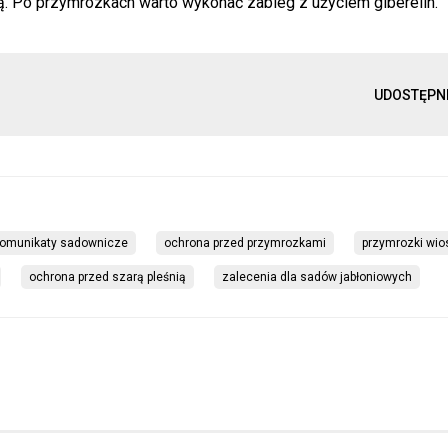
ią. Po przymrozkach warto wykonać zabieg z użyciem giberelin.
UDOSTĘPN
omunikaty sadownicze
ochrona przed przymrozkami
przymrozki wi
ochrona przed szarą pleśnią
zalecenia dla sadów jabłoniowych