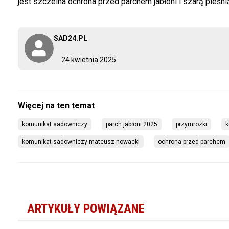
jest szczelna ochrona przed parchem jabłoni i szarą pleśn
SAD24.PL
24 kwietnia 2025
komunikat sadowniczy
parch jabłoni 2025
przymrozki
k
komunikat sadowniczy mateusz nowacki
ochrona przed parchem
ARTYKUŁY POWIĄZANE