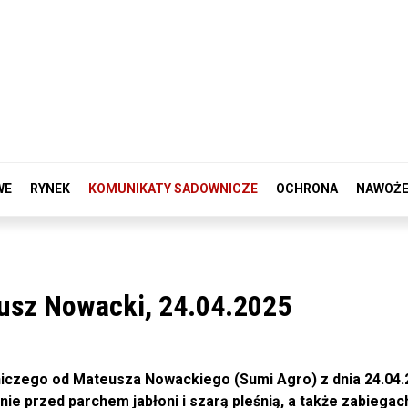
WE
RYNEK
KOMUNIKATY SADOWNICZE
OCHRONA
NAWOŻE
usz Nowacki, 24.04.2025
zego od Mateusza Nowackiego (Sumi Agro) z dnia 24.04.2
 przed parchem jabłoni i szarą pleśnią, a także zabiegac