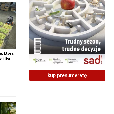
ę, która
i list
kup prenumeratę