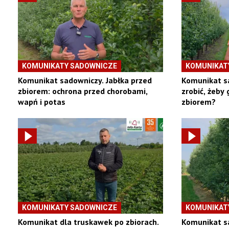
KOMUNIKATY SADOWNICZE
KOMUNIKAT
Komunikat sadowniczy. Jabłka przed
Komunikat sa
zbiorem: ochrona przed chorobami,
zrobić, żeby 
wapń i potas
zbiorem?
KOMUNIKATY SADOWNICZE
KOMUNIKAT
Komunikat dla truskawek po zbiorach.
Komunikat s