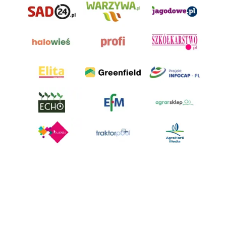
AgroHorti Media Sp. z o.o. ul. Metalowa 5, 60-118 Poznań. Akta rejestrowe
przechowywane w Sądzie Rejonowym Poznań - Nowe Miasto i Wilda w
Poznaniu, VIII Wydziale Gospodarczym, KRS 0001116269, NIP 7792573719,
REGON 529158846, kapitał zakładowy: 3.608.000 PLN.
Wszystkie prezentowane w ramach niniejszego portalu treści są
własnością AgroHorti Media Sp. z o.o, są zastrzeżone i chronione prawem