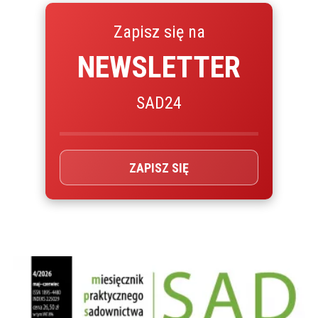
Zapisz się na
NEWSLETTER
SAD24
ZAPISZ SIĘ