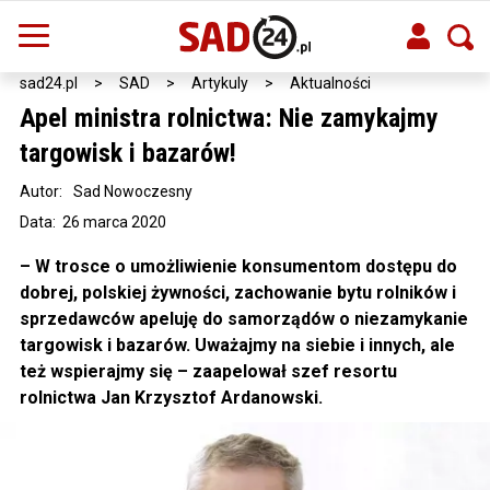
sad24.pl
>
SAD
>
Artykuly
>
Aktualności
Apel ministra rolnictwa: Nie zamykajmy
targowisk i bazarów!
Autor:
Sad Nowoczesny
Data: 26 marca 2020
– W trosce o umożliwienie konsumentom dostępu do
dobrej, polskiej żywności, zachowanie bytu rolników i
sprzedawców apeluję do samorządów o niezamykanie
targowisk i bazarów. Uważajmy na siebie i innych, ale
też wspierajmy się – zaapelował szef resortu
rolnictwa Jan Krzysztof Ardanowski.