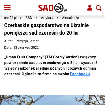
sad24.pl
>
SAD
>
Artykuly
>
Aktualności
Czerkaskie gospodarstwo na Ukrainie
powiększa sad czereśni do 20 ha
Autor:
Patrycja Bernat
Data: 13 czerwca 2022
„Uman Fruit Company" (TM GordiyGarden) zwiększy
powierzchnie sadu czereśniowego o 3 ha i wysadzi 5
tysięcy sadzonek średnio późnych i późnych odmian
czereśni. Ogłosiła to firma na swoim
Facebooku
.