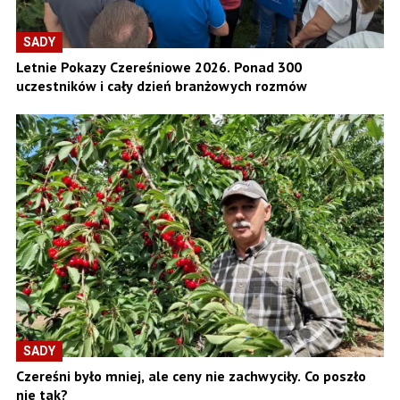
SADY
Letnie Pokazy Czereśniowe 2026. Ponad 300
uczestników i cały dzień branżowych rozmów
SADY
Czereśni było mniej, ale ceny nie zachwyciły. Co poszło
nie tak?