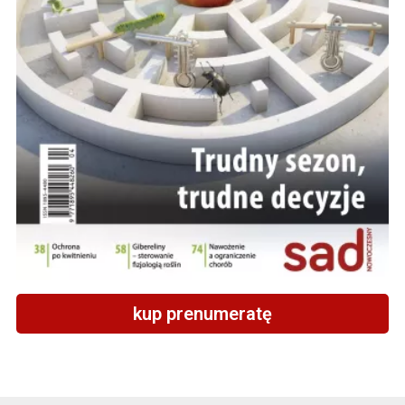
kup prenumeratę