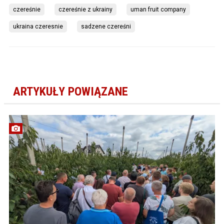
czereśnie
czereśnie z ukrainy
uman fruit company
ukraina czeresnie
sadzene czereśni
ARTYKUŁY POWIĄZANE