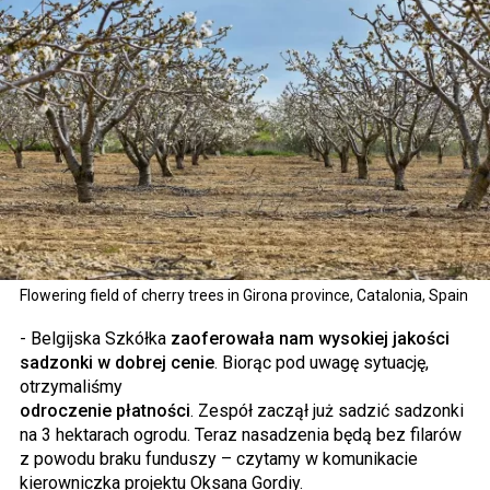
Flowering field of cherry trees in Girona province, Catalonia, Spain
- Belgijska Szkółka
zaoferowała nam wysokiej jakości
sadzonki w dobrej cenie
. Biorąc pod uwagę sytuację,
otrzymaliśmy
odroczenie płatności
. Zespół zaczął już sadzić sadzonki
na 3 hektarach ogrodu. Teraz nasadzenia będą bez filarów
z powodu braku funduszy – czytamy w komunikacie
kierowniczka projektu Oksana Gordiy.