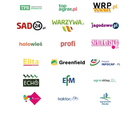
AgroHorti Media Sp. z o.o. ul. Metalowa 5, 60-118 Poznań. Akta rejestrowe
przechowywane w Sądzie Rejonowym Poznań - Nowe Miasto i Wilda w
Poznaniu, VIII Wydziale Gospodarczym, KRS 0001116269, NIP 7792573719,
REGON 529158846, kapitał zakładowy: 3.608.000 PLN.