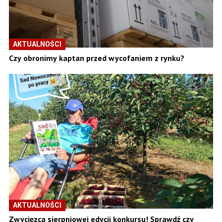
AKTUALNOŚCI
Czy obronimy kaptan przed wycofaniem z rynku?
AKTUALNOŚCI
Zwycięzca sierpniowej edycji konkursu! Sprawdź czy