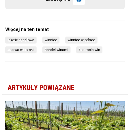
jakość handlowa
winnice
winnice w polsce
uparwa winorośli
handel winami
kontraola win
ARTYKUŁY POWIĄZANE