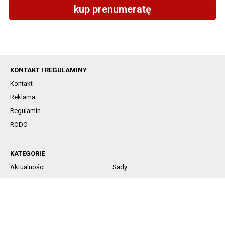
kup prenumeratę
KONTAKT I REGULAMINY
Kontakt
Reklama
Regulamin
RODO
KATEGORIE
Aktualności
Sady
Jagodowe
Rynek
Komunikaty sadownicze
Ochrona
Nawożenie
Technika