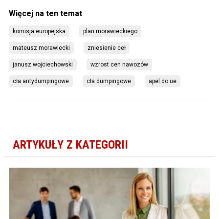
komisja europejska
plan morawieckiego
mateusz morawiecki
zniesienie ceł
janusz wojciechowski
wzrost cen nawozów
cła antydumpingowe
cła dumpingowe
apel do ue
ARTYKUŁY Z KATEGORII