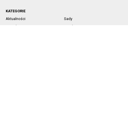
KATEGORIE
Aktualności
Sady
Jagodowe
Rynek
Komunikaty sadownicze
Ochrona
Nawożenie
Technika
SOCIAL MEDIA