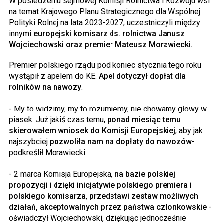
W posiedzeniu sejmowej Komisji Rolnictwa i Rozwoju wsi
na temat Krajowego Planu Strategicznego dla Wspólnej
Polityki Rolnej na lata 2023-2027, uczestniczyli między
innymi
europejski komisarz ds. rolnictwa Janusz
Wojciechowski oraz premier Mateusz Morawiecki.
Premier polskiego rządu pod koniec stycznia tego roku
wystąpił z apelem do KE.
Apel dotyczył dopłat dla
rolników na nawozy
.
- My to widzimy, my to rozumiemy, nie chowamy głowy w
piasek. Już jakiś czas temu,
ponad miesiąc temu
skierowałem wniosek do Komisji Europejskiej
, aby jak
najszybciej
pozwoliła nam na dopłaty do nawozów
-
podkreślił Morawiecki.
- 2 marca Komisja Europejska,
na bazie polskiej
propozycji i dzięki inicjatywie polskiego premiera i
polskiego komisarza
,
przedstawi zestaw możliwych
działań, akceptowalnych przez państwa członkowskie
-
oświadczył Wojciechowski, dziękując jednocześnie