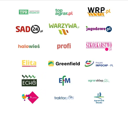
AgroHorti Media Sp. z o.o. ul. Metalowa 5, 60-118 Poznań. Akta rejestrowe
przechowywane w Sądzie Rejonowym Poznań - Nowe Miasto i Wilda w
Poznaniu, VIII Wydziale Gospodarczym, KRS 0001116269, NIP 7792573719,