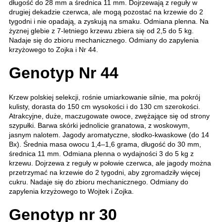
długość do 28 mm a średnica 11 mm. Dojrzewają z reguły w
drugiej dekadzie czerwca, ale mogą pozostać na krzewie do 2
tygodni i nie opadają, a zyskują na smaku. Odmiana plenna. Na
żyznej glebie z 7-letniego krzewu zbiera się od 2,5 do 5 kg.
Nadaje się do zbioru mechanicznego. Odmiany do zapylenia
krzyżowego to Zojka i Nr 44.
Genotyp Nr 44
Krzew polskiej selekcji, rośnie umiarkowanie silnie, ma pokrój
kulisty, dorasta do 150 cm wysokości i do 130 cm szerokości.
Atrakcyjne, duże, maczugowate owoce, zwężające się od strony
szypułki. Barwa skórki jednolicie granatowa, z woskowym,
jasnym nalotem. Jagody aromatyczne, słodko-kwaskowe (do 14
Bx). Średnia masa owocu 1,4–1,6 grama, długość do 30 mm,
średnica 11 mm. Odmiana plenna o wydajności 3 do 5 kg z
krzewu. Dojrzewa z reguły w połowie czerwca, ale jagody można
przetrzymać na krzewie do 2 tygodni, aby zgromadziły więcej
cukru. Nadaje się do zbioru mechanicznego. Odmiany do
zapylenia krzyżowego to Wojtek i Zojka.
Genotyp nr 30