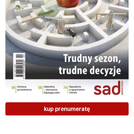
kup prenumeratę