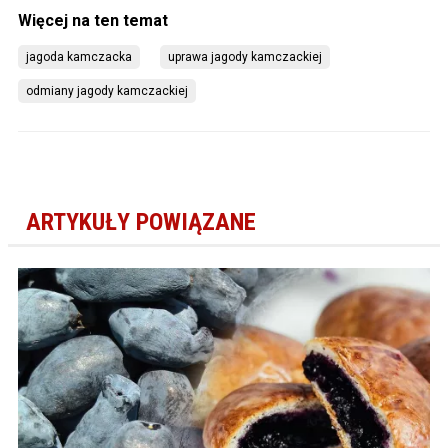
jagoda kamczacka
uprawa jagody kamczackiej
odmiany jagody kamczackiej
ARTYKUŁY POWIĄZANE