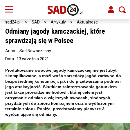
sad24.pl
>
SAD
>
Artykuly
>
Aktualności
Odmiany jagody kamczackiej, które
sprawdzają się w Polsce
Autor:
Sad Nowoczesny
Data: 13 września 2021
Produkowanie owoców jagody kamczackiej nie jest zbyt
skomplikowane, a możliwość sprzedaży jagód zarówno do
bezpośredniej konsumpcji, jak i do przetwarzania podnosi
jego atrakcyjność. Skutkiem zainteresowania gatunkiem
jest także prowadzenie hodowli, której celem jest
otrzymanie odmian o większych owocach, słodszych,
przydatnych do zbioru kombajnem oraz o wydłużonym
terminie zbioru. Poniżej przedstawiamy pierwsze 3
wyróżniające się odmiany.