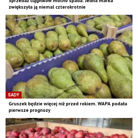
Sprzedaż ciągników mocno spada. Jedna marka
zwiększyła ją niemal czterokrotnie
SADY
Gruszek będzie więcej niż przed rokiem. WAPA podała
pierwsze prognozy