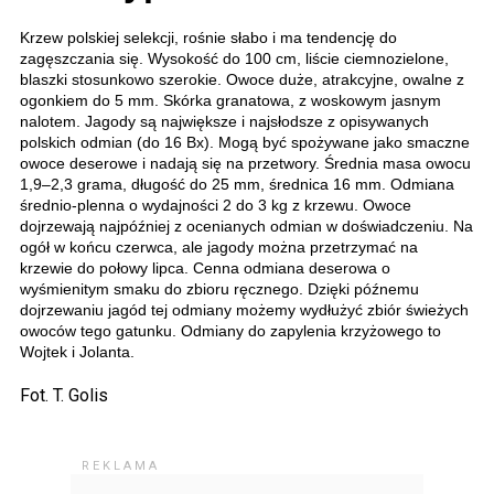
Krzew polskiej selekcji, rośnie słabo i ma tendencję do
zagęszczania się. Wysokość do 100 cm, liście ciemnozielone,
blaszki stosunkowo szerokie. Owoce duże, atrakcyjne, owalne z
ogonkiem do 5 mm. Skórka granatowa, z woskowym jasnym
nalotem. Jagody są największe i najsłodsze z opisywanych
polskich odmian (do 16 Bx). Mogą być spożywane jako smaczne
owoce deserowe i nadają się na przetwory. Średnia masa owocu
1,9–2,3 grama, długość do 25 mm, średnica 16 mm. Odmiana
średnio-plenna o wydajności 2 do 3 kg z krzewu. Owoce
dojrzewają najpóźniej z ocenianych odmian w doświadczeniu. Na
ogół w końcu czerwca, ale jagody można przetrzymać na
krzewie do połowy lipca. Cenna odmiana deserowa o
wyśmienitym smaku do zbioru ręcznego. Dzięki późnemu
dojrzewaniu jagód tej odmiany możemy wydłużyć zbiór świeżych
owoców tego gatunku. Odmiany do zapylenia krzyżowego to
Wojtek i Jolanta.
Fot. T. Golis