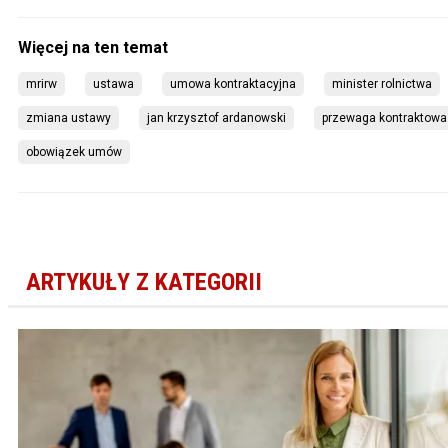
mrirw
ustawa
umowa kontraktacyjna
minister rolnictwa
zmiana ustawy
jan krzysztof ardanowski
przewaga kontraktowa
obowiązek umów
ARTYKUŁY Z KATEGORII