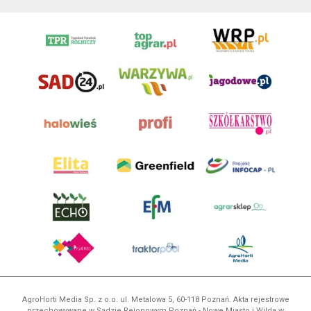
AgroHorti Media Sp. z o.o. ul. Metalowa 5, 60-118 Poznań. Akta rejestrowe
przechowywane w Sądzie Rejonowym Poznań - Nowe Miasto i Wilda w