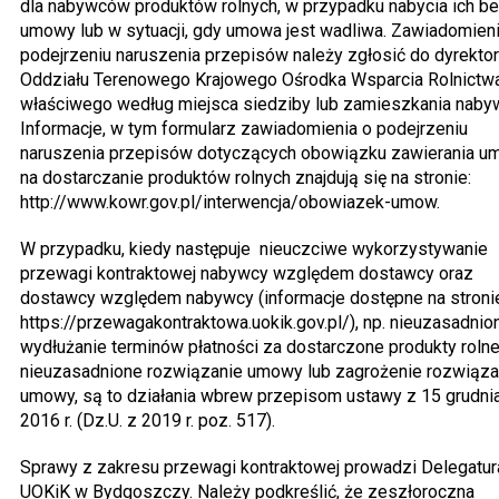
dla nabywców produktów rolnych, w przypadku nabycia ich b
umowy lub w sytuacji, gdy umowa jest wadliwa. Zawiadomien
podejrzeniu naruszenia przepisów należy zgłosić do dyrekto
Oddziału Terenowego Krajowego Ośrodka Wsparcia Rolnictwa
właściwego według miejsca siedziby lub zamieszkania naby
Informacje, w tym formularz zawiadomienia o podejrzeniu
naruszenia przepisów dotyczących obowiązku zawierania 
na dostarczanie produktów rolnych znajdują się na stronie:
http://www.kowr.gov.pl/interwencja/obowiazek-umow.
W przypadku, kiedy następuje nieuczciwe wykorzystywanie
przewagi kontraktowej nabywcy względem dostawcy oraz
dostawcy względem nabywcy (informacje dostępne na stroni
https://przewagakontraktowa.uokik.gov.pl/), np. nieuzasadnio
wydłużanie terminów płatności za dostarczone produkty rolne
nieuzasadnione rozwiązanie umowy lub zagrożenie rozwiąza
umowy, są to działania wbrew przepisom ustawy z 15 grudni
2016 r. (Dz.U. z 2019 r. poz. 517).
Sprawy z zakresu przewagi kontraktowej prowadzi Delegatur
UOKiK w Bydgoszczy. Należy podkreślić, że zeszłoroczna