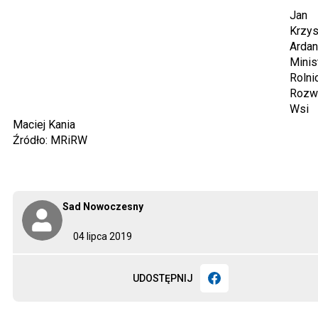
Jan
Krzys
Arda
Minis
Rolni
Rozw
Wsi
Maciej Kania
Źródło: MRiRW
Sad Nowoczesny
04 lipca 2019
UDOSTĘPNIJ