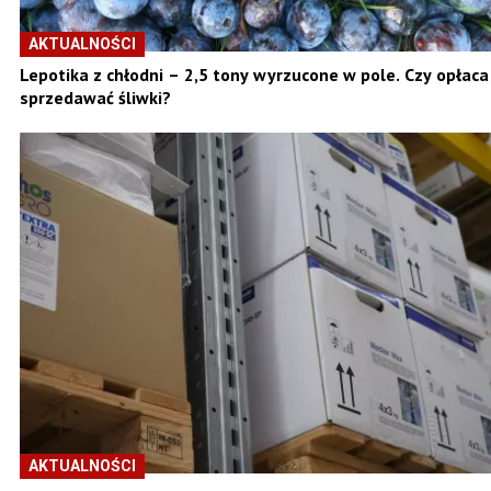
AKTUALNOŚCI
Lepotika z chłodni – 2,5 tony wyrzucone w pole. Czy opłaca
sprzedawać śliwki?
AKTUALNOŚCI