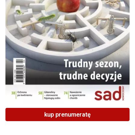
kup prenumeratę