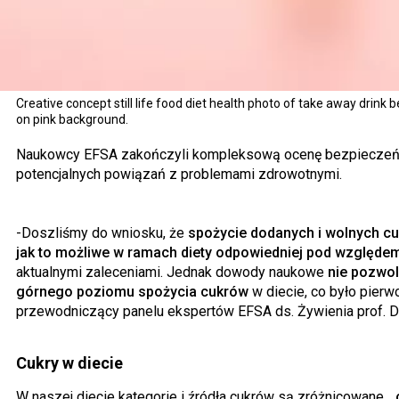
Creative concept still life food diet health photo of take away drink 
on pink background.
Naukowcy EFSA zakończyli kompleksową ocenę bezpieczeńst
potencjalnych powiązań z problemami zdrowotnymi.
-Doszliśmy do wniosku, że
spożycie dodanych i wolnych cu
jak to możliwe w ramach diety odpowiedniej pod względ
aktualnymi zaleceniami. Jednak dowody naukowe
nie pozwol
górnego poziomu spożycia cukrów
w diecie, co było pier
przewodniczący panelu ekspertów EFSA ds. Żywienia prof. D
Cukry w diecie
W naszej diecie kategorie i źródła cukrów są zróżnicowane.
„