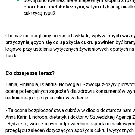
powiązano również, ale w niepewnym stopniu z różn
chorobami metabolicznymi
, w tym otyłością, niea
cukrzycą typu2
Chociaż nie mogliśmy ocenić ich wkładu, wpływ
innych ważn
przyczyniających się do spożycia cukru powinien
być bran
krajowe przy ustalaniu wytycznych żywieniowych opartych na ż
Turck.
Co dzieje się teraz?
Dania, Finlandia, Islandia, Norwegia i Szwecja złożyły pierw
ocenę potencjalnych zagrożeń dla zdrowia konsumentów wyn
nadmiernego spożycia cukrów w diecie.
- Ta ocena bezpieczeństwa cukrów w diecie dostarcza nam w
Anna Karin Lindroos, dietetyk i doktor w Szwedzkiej Agencji 
-Będzie to, wraz z innymi odpowiednimi raportami naukowym
przeglądu zaleceń dotyczących spożycia cukru i wytycznych