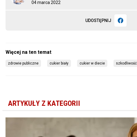
04 marca 2022
UDOSTĘPNIJ
zdrowie publiczne
cukier biały
cukier w diecie
szkodliwość
ARTYKUŁY Z KATEGORII