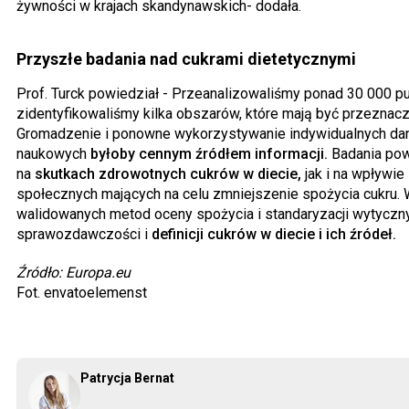
żywności w krajach skandynawskich- dodała.
Przyszłe badania nad cukrami dietetycznymi
Prof. Turck powiedział - Przeanalizowaliśmy ponad 30 000 pub
zidentyfikowaliśmy kilka obszarów, które mają być przeznac
Gromadzenie i ponowne wykorzystywanie indywidualnych dan
naukowych
byłoby cennym źródłem informacji.
Badania pow
na
skutkach zdrowotnych cukrów w diecie,
jak i na wpływie 
społecznych mających na celu zmniejszenie spożycia cukru. 
walidowanych metod oceny spożycia i standaryzacji wytyczn
sprawozdawczości i
definicji cukrów w diecie i ich źródeł.
Źródło: Europa.eu
Fot. envatoelemenst
Patrycja Bernat