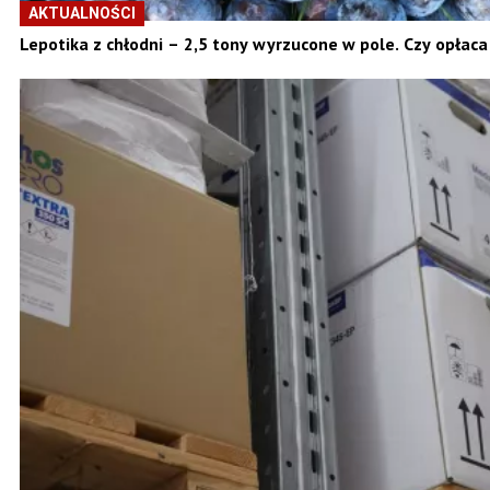
AKTUALNOŚCI
Lepotika z chłodni – 2,5 tony wyrzucone w pole. Czy opłaca