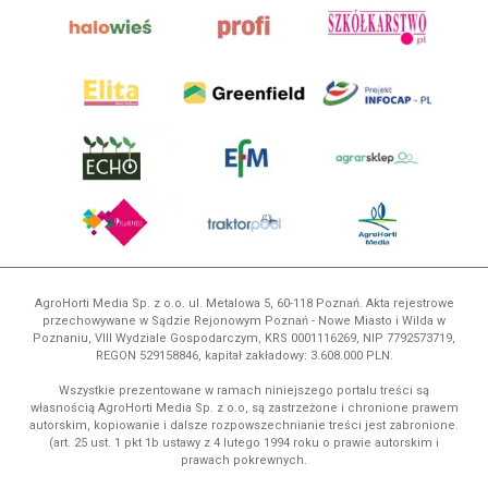
AgroHorti Media Sp. z o.o. ul. Metalowa 5, 60-118 Poznań. Akta rejestrowe
przechowywane w Sądzie Rejonowym Poznań - Nowe Miasto i Wilda w
Poznaniu, VIII Wydziale Gospodarczym, KRS 0001116269, NIP 7792573719,
REGON 529158846, kapitał zakładowy: 3.608.000 PLN.
Wszystkie prezentowane w ramach niniejszego portalu treści są
własnością AgroHorti Media Sp. z o.o, są zastrzeżone i chronione prawem
autorskim, kopiowanie i dalsze rozpowszechnianie treści jest zabronione.
(art. 25 ust. 1 pkt 1b ustawy z 4 lutego 1994 roku o prawie autorskim i
prawach pokrewnych.