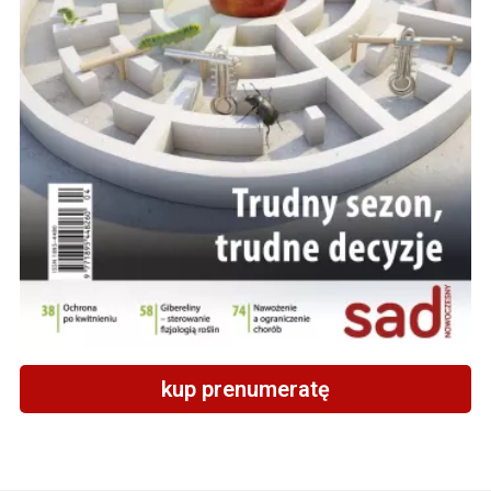
kup prenumeratę