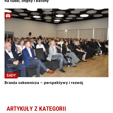
na tubki, chipsy i batony
SADY
Branża sokownicza – perspektywy i rozwój
ARTYKUŁY Z KATEGORII