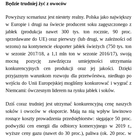
Będzie trudniej żyć z owoców
Powyższy scenariusz jest niestety realny. Polska jako największy
w Europie i drugi na świecie producent soku zagęszczonego z
jabłek (produkcja nawet 300 tys. ton rocznie, 90 proc.
sprzedawane do UE) oraz pierwszy (lub drugi, w zależności od
sezonu) na kontynencie eksporter jabłek świeżych (750 tys. ton
w sezonie 2017/18, a 1,1 mln ton w sezonie 2016/17), swoją
mocną pozycję zawdzięcza umiejętności utrzymania
konkurencyjnych cen produkcji oraz jej jakości. Dzięki
przyjaznym warunkom rozwoju dla przetwórstwa, niedługo po
wejściu do Unii Europejskiej mogliśmy konkurować i wygrać z
Niemcami: ówczesnym liderem na rynku jabłek i soków.
Dziś coraz trudniej jest utrzymać konkurencyjną cenę naszych
soków i owoców w eksporcie. Mają na nią wpływ lawinowo
rosnące koszty prowadzenia przedsiębiorstw: sięgające 50 proc.
podwyżki cen energii dla odbiorcy komercyjnego w 2019 r.,
wyższe ceny gazu (nawet do 30 proc.), paliwa (ok. 20 proc. w