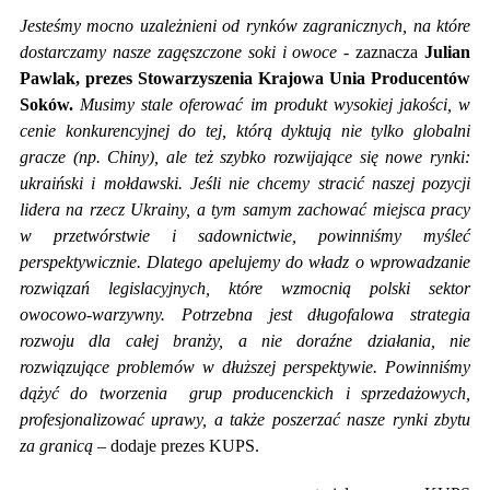
Jesteśmy mocno uzależnieni od rynków zagranicznych, na które
dostarczamy nasze zagęszczone soki i owoce -
zaznacza
Julian
Pawlak, prezes Stowarzyszenia Krajowa Unia Producentów
Soków.
Musimy stale oferować im produkt wysokiej jakości, w
cenie konkurencyjnej do tej, którą dyktują nie tylko globalni
gracze (np. Chiny), ale też szybko rozwijające się nowe rynki:
ukraiński i mołdawski. Jeśli nie chcemy stracić naszej pozycji
lidera na rzecz Ukrainy, a tym samym zachować miejsca pracy
w przetwórstwie i sadownictwie, powinniśmy myśleć
perspektywicznie. Dlatego apelujemy do władz o wprowadzanie
rozwiązań legislacyjnych, które wzmocnią polski sektor
owocowo-warzywny. Potrzebna jest długofalowa strategia
rozwoju dla całej branży, a nie doraźne działania, nie
rozwiązujące problemów w dłuższej perspektywie. Powinniśmy
dążyć do tworzenia grup producenckich i sprzedażowych,
profesjonalizować uprawy, a także poszerzać nasze rynki zbytu
za granicą –
dodaje prezes KUPS.