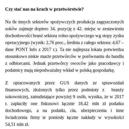
Czy stać nas na krach w przetwórstwie?
Na tle innych sektorów spożywczych produkcja zagęszczonych
soków zajmuje dopiero 34. pozycję z 42. miejsc w zestawieniu
dochodowości branż sektora rolno-spożywczego wg stopy zysku
operacyjnego (wynik: 2,76 proc., średnia z całego sektora: 4,67 –
dane PONT Info z 2017 r.). Ta nie najlepsza lokata potwierdza
stosunkowo niskie marże przetwórców w porównaniu do handlu
z odbiorcami. Jednak przetwórcy owoców jako pracodawcy i
podatnicy mają niepodważalny wkład w polską gospodarkę.
Z opracowanych przez GUS danych ze sprawozdań
finansowych, złożonych tylko przez podmioty z branży
sokowniczej, zatrudniające powyżej 9 osób, wynika, że w 2017
r. zapłaciły one fiskusowi łącznie 18,42 mln zł podatku
dochodowego, a na podatki, cła, ubezpieczenia i inne
świadczenia firmy te poniosły łączne nakłady w wysokości
54,51 mln zł.