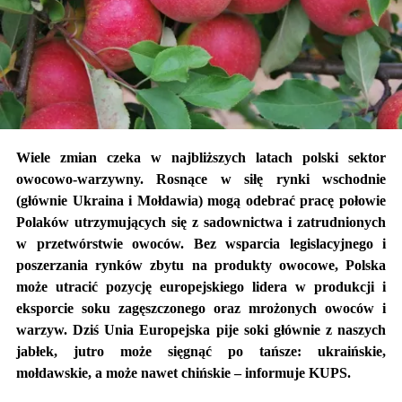
Wiele zmian czeka w najbliższych latach polski sektor
owocowo-warzywny. Rosnące w siłę rynki wschodnie
(głównie Ukraina i Mołdawia) mogą odebrać pracę połowie
Polaków utrzymujących się z sadownictwa i zatrudnionych
w przetwórstwie owoców. Bez wsparcia legislacyjnego i
poszerzania rynków zbytu na produkty owocowe, Polska
może utracić pozycję europejskiego lidera w produkcji i
eksporcie soku zagęszczonego oraz mrożonych owoców i
warzyw. Dziś Unia Europejska pije soki głównie z naszych
jabłek, jutro może sięgnąć po tańsze: ukraińskie,
mołdawskie, a może nawet chińskie – informuje KUPS.