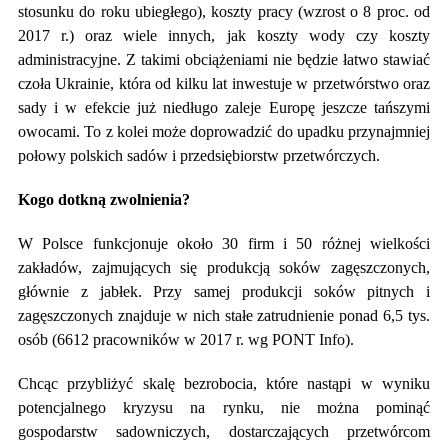
stosunku do roku ubiegłego), koszty pracy (wzrost o 8 proc. od
2017 r.) oraz wiele innych, jak koszty wody czy koszty
administracyjne. Z takimi obciążeniami nie będzie łatwo stawiać
czoła Ukrainie, która od kilku lat inwestuje w przetwórstwo oraz
sady i w efekcie już niedługo zaleje Europę jeszcze tańszymi
owocami. To z kolei może doprowadzić do upadku przynajmniej
połowy polskich sadów i przedsiębiorstw przetwórczych.
Kogo dotkną zwolnienia?
W Polsce funkcjonuje około 30 firm i 50 różnej wielkości
zakładów, zajmujących się produkcją soków zagęszczonych,
głównie z jabłek. Przy samej produkcji soków pitnych i
zagęszczonych znajduje w nich stałe zatrudnienie ponad 6,5 tys.
osób (6612 pracowników w 2017 r. wg PONT Info).
Chcąc przybliżyć skalę bezrobocia, które nastąpi w wyniku
potencjalnego kryzysu na rynku, nie można pominąć
gospodarstw sadowniczych, dostarczających przetwórcom