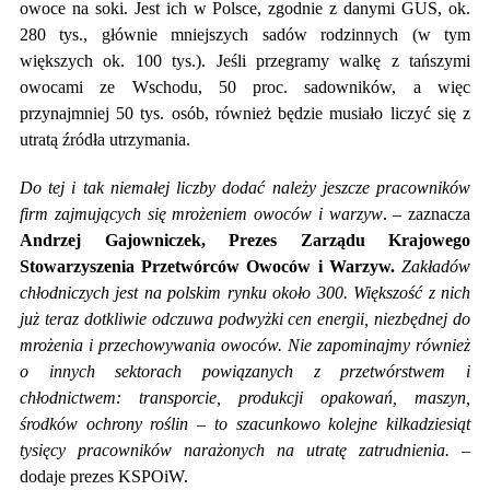
owoce na soki. Jest ich w Polsce, zgodnie z danymi GUS, ok.
280 tys., głównie mniejszych sadów rodzinnych (w tym
większych ok. 100 tys.). Jeśli przegramy walkę z tańszymi
owocami ze Wschodu, 50 proc. sadowników, a więc
przynajmniej 50 tys. osób, również będzie musiało liczyć się z
utratą źródła utrzymania.
Do tej i tak niemałej liczby dodać należy jeszcze pracowników
firm zajmujących się mrożeniem owoców i warzyw
. – zaznacza
Andrzej Gajowniczek, Prezes Zarządu Krajowego
Stowarzyszenia Przetwórców Owoców i Warzyw.
Zakładów
chłodniczych jest na polskim rynku około 300. Większość z nich
już teraz dotkliwie odczuwa podwyżki cen energii, niezbędnej do
mrożenia i przechowywania owoców. Nie zapominajmy również
o innych sektorach powiązanych z przetwórstwem i
chłodnictwem: transporcie, produkcji opakowań, maszyn,
środków ochrony roślin – to szacunkowo kolejne kilkadziesiąt
tysięcy pracowników narażonych na utratę zatrudnienia.
–
dodaje prezes KSPOiW.