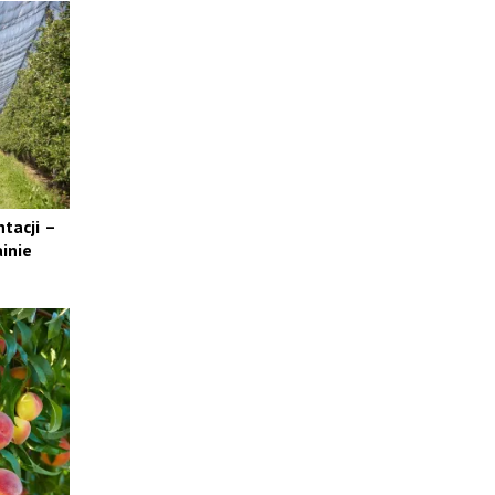
tacji –
inie