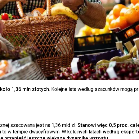
koło 1,36 mln złotych
. Kolejne lata według szacunków mogą pr
nej szacowana jest na 1,36 mld zł.
Stanowi więc 0,5 proc. cał
ie i to w tempie dwucyfrowym. W kolejnych latach
według ekspert
oże przynieść jeszcze większą dynamikę wzrostu.