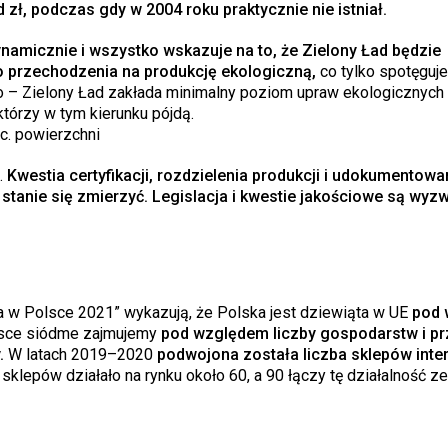
 zł, podczas gdy w 2004 roku praktycznie nie istniał.
namicznie i wszystko wskazuje na to, że Zielony Ład będzie
o przechodzenia na produkcję ekologiczną,
co tylko spotęguje 
o – Zielony Ład zakłada minimalny poziom upraw ekologicznyc
którzy w tym kierunku pójdą.
c. powierzchni
.
Kwestia certyfikacji, rozdzielenia produkcji i udokumentowa
 stanie się zmierzyć. Legislacja i kwestie jakościowe są wyz
a w Polsce 2021” wykazują, że Polska jest dziewiąta w UE
pod 
jsce siódme zajmujemy
pod względem liczby gospodarstw i p
.
W latach 2019–2020
podwojona została liczba sklepów inte
sklepów działało na rynku około 60, a 90 łączy tę działalność 