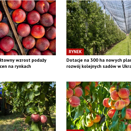
RYNEK
ałtowny wzrost podaży
Dotacje na 300 ha nowych plan
cen na rynkach
rozwój kolejnych sadów w Ukra