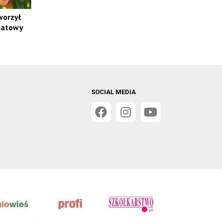
worzył
iatowy
SOCIAL MEDIA