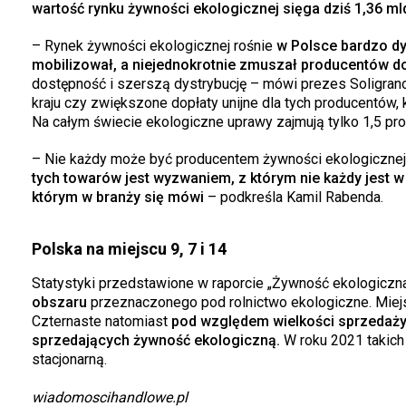
wartość rynku żywności ekologicznej sięga dziś 1,36 mld
– Rynek żywności ekologicznej rośnie
w Polsce bardzo dy
mobilizował, a niejednokrotnie zmuszał producentów d
dostępność i szerszą dystrybucję – mówi prezes Soligran
kraju czy zwiększone dopłaty unijne dla tych producentów, 
Na całym świecie ekologiczne uprawy zajmują tylko 1,5 pro
– Nie każdy może być producentem żywności ekologicznej
tych towarów jest wyzwaniem, z którym nie każdy jest w
którym w branży się mówi
– podkreśla Kamil Rabenda.
Polska na miejscu 9, 7 i 14
Statystyki przedstawione w raporcie „Żywność ekologiczn
obszaru
przeznaczonego pod rolnictwo ekologiczne. Mie
Czternaste natomiast
pod względem wielkości sprzedaży
sprzedających żywność ekologiczną.
W roku 2021 takich 
stacjonarną.
wiadomoscihandlowe.pl