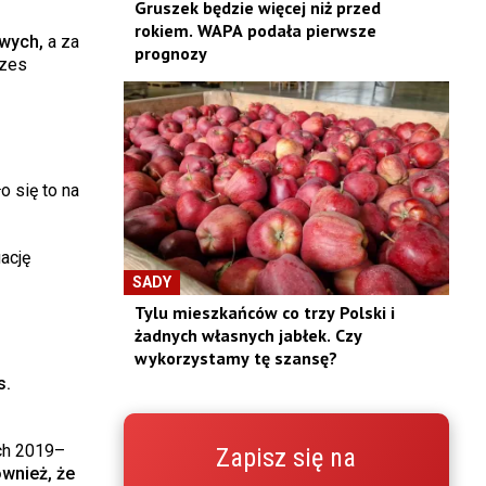
Gruszek będzie więcej niż przed
rokiem. WAPA podała pierwsze
wych,
a za
prognozy
ezes
o się to na
ację
SADY
Tylu mieszkańców co trzy Polski i
żadnych własnych jabłek. Czy
wykorzystamy tę szansę?
s.
ch 2019–
Zapisz się na
wnież, że