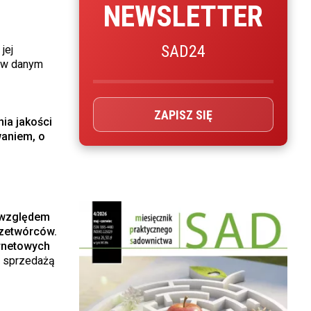
NEWSLETTER
SAD24
jej
h w danym
ZAPISZ SIĘ
nia jakości
waniem, o
względem
rzetwórców.
rnetowych
ze sprzedażą