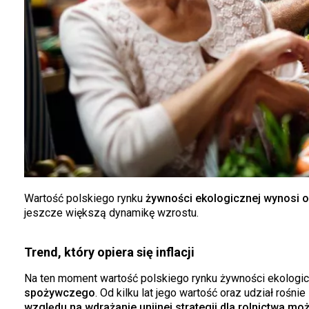
Wartość polskiego rynku
żywności ekologicznej wynosi o
jeszcze większą dynamikę wzrostu.
Trend, który opiera się inflacji
Na ten moment wartość polskiego rynku żywności ekologicz
spożywczego
. Od kilku lat jego wartość oraz udział rośn
względu na wdrażanie unijnej strategii dla rolnictwa m