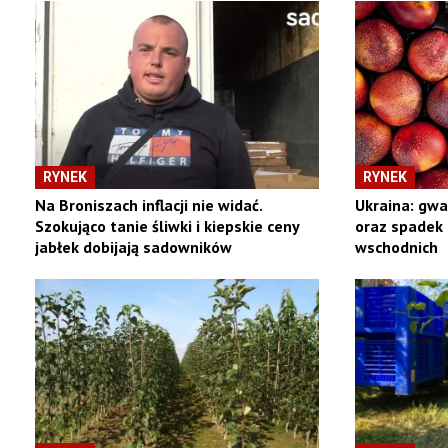
RYNEK
RYNEK
Na Broniszach inflacji nie widać.
Ukraina: gw
Szokująco tanie śliwki i kiepskie ceny
oraz spadek 
jabłek dobijają sadowników
wschodnich