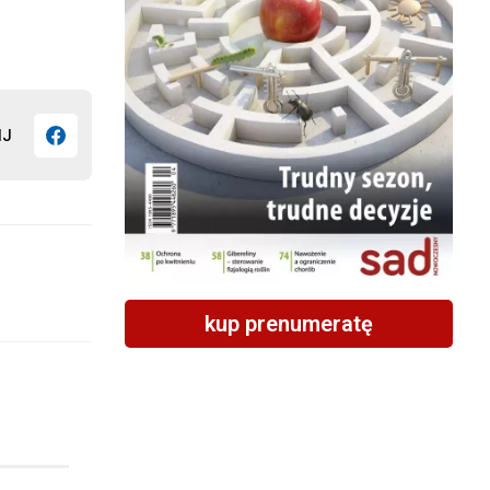
IJ
kup prenumeratę