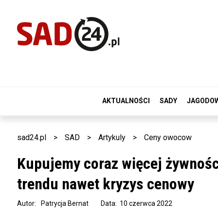
AKTUALNOŚCI
SADY
JAGODO
sad24.pl
>
SAD
>
Artykuly
>
Ceny owocow
Kupujemy coraz więcej żywności
trendu nawet kryzys cenowy
Autor:
Patrycja Bernat
Data: 10 czerwca 2022