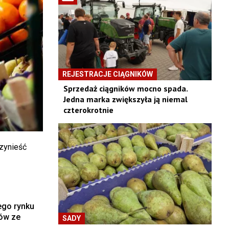
REJESTRACJE CIĄGNIKÓW
Sprzedaż ciągników mocno spada.
Jedna marka zwiększyła ją niemal
czterokrotnie
zynieść
ego rynku
ów ze
SADY