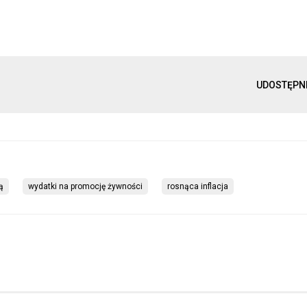
UDOSTĘPN
ą
wydatki na promocję żywności
rosnąca inflacja