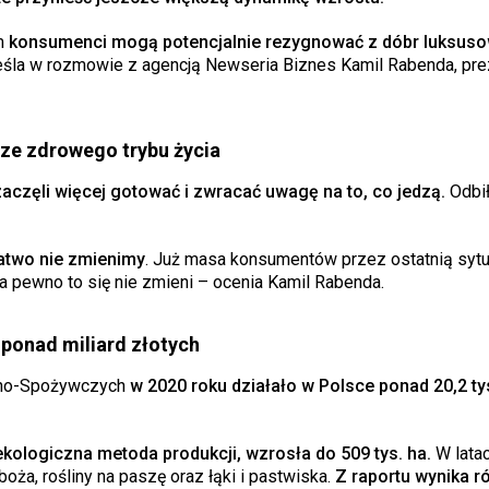
m
konsumenci mogą potencjalnie rezygnować z dóbr luksuso
reśla w rozmowie z agencją Newseria Biznes Kamil Rabenda, pr
ze zdrowego trybu życia
aczęli więcej gotować i zwracać uwagę na to, co jedzą.
Odbił
łatwo nie zmienimy
. Już masa konsumentów przez ostatnią sytu
a pewno to się nie zmieni – ocenia Kamil Rabenda.
t ponad miliard złotych
lno-Spożywczych
w 2020 roku działało w Polsce ponad 20,2 ty
kologiczna metoda produkcji, wzrosła do 509 tys. ha.
W lata
ża, rośliny na paszę oraz łąki i pastwiska.
Z raportu wynika ró