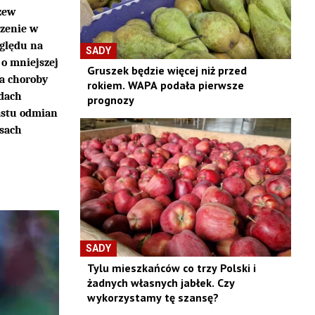
zew
szenie w
zględu na
SADY
 o mniejszej
Gruszek będzie więcej niż przed
a choroby
rokiem. WAPA podała pierwsze
adach
prognozy
nastu odmian
isach
SADY
Tylu mieszkańców co trzy Polski i
żadnych własnych jabłek. Czy
wykorzystamy tę szansę?