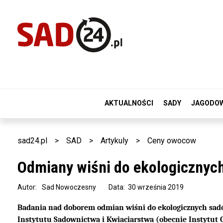
AKTUALNOŚCI
SADY
JAGODO
sad24.pl
>
SAD
>
Artykuly
>
Ceny owocow
Odmiany wiśni do ekologicznych
Autor:
Sad Nowoczesny
Data: 30 września 2019
Badania nad doborem odmian wiśni do ekologicznych sadó
Instytutu Sadownictwa i Kwiaciarstwa (obecnie Instytut