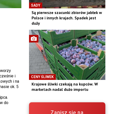
SADY
Są pierwsze szacunki zbiorów jabłek w
Polsce i innych krajach. Spadek jest
duży
tworzy
cześnie i
CENY ŚLIWEK
kowych i na
Krajowe śliwki czekają na kupców. W
masie ok. 5
marketach nadal dużo importu
ipca.
ów do
Zapisz się na