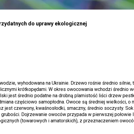
zydatnych do uprawy ekologicznej
wodzie, wyhodowana na Ukrainie. Drzewo rośnie średnio silnie, 
t licznymi krótkopędami. W okres owocowania wchodzi średnio w
lski jest średnio podatne na drobną plamistość liści drzew pest
Odmiana częściowo samopłodna. Owoce są średniej wielkości, o 
sz jest czerwony, kwaśnosłodki, smaczny, średnio soczysty. Sok
i grubości. Dojrzewanie owoców przypada w pierwszej połowie l
gicznych (towarowych i amatorskich), z przeznaczeniem owoc