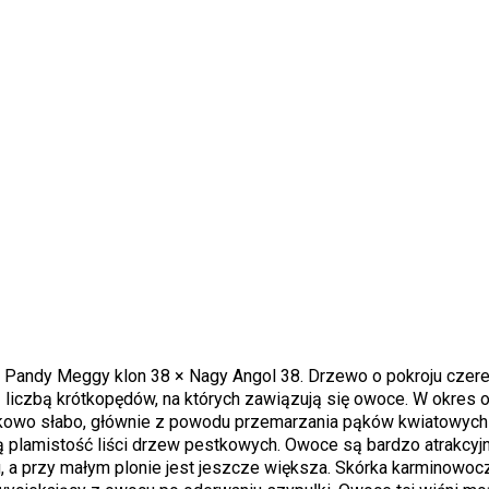
Pandy Meggy klon 38 × Nagy Angol 38. Drzewo o pokroju czere
ą liczbą krótkopędów, na których zawiązują się owoce. W okres
kowo słabo, głównie z powodu przemarzania pąków kwiatowych 
ą plamistość liści drzew pestkowych. Owoce są bardzo atrakcyjn
 a przy małym plonie jest jeszcze większa. Skórka karminowoc