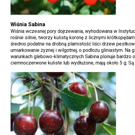
Wiśnia Sabina
Wiśnia wczesnej pory dojrzewania, wyhodowana w Instytuci
rośnie silnie, tworzy kulistą koronę z licznymi krótkopęd
średnio podatne na drobną plamistość liści drzew pestkowy
umiarkowanie żyznej i wilgotnej, o podłożu gliniastym. Na 
warunkach glebowo-klimatycznych Sabina plonuje bardzo obf
ciemnoczerwone kuliste lub wydłużone, mają około 5 g. Są