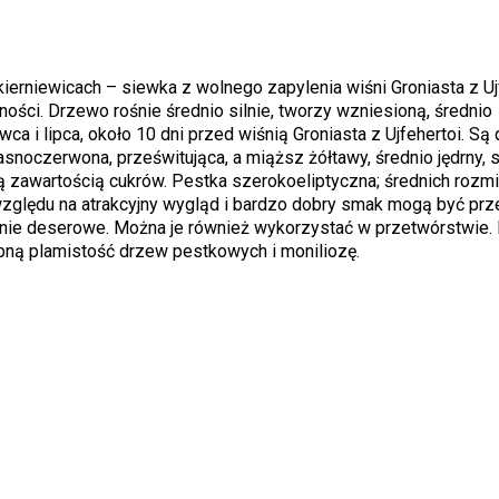
rniewicach – siewka z wolnego zapylenia wiśni Groniasta z Ujf
ości. Drzewo rośnie średnio silnie, tworzy wzniesioną, średnio
rwca
i lipca, około 10 dni przed wiśnią Groniasta z Ujfehertoi. Są 
asnoczerwona, prześwitująca, a miąższ żółtawy, średnio jędrny, s
 zawartością cukrów. Pestka szerokoeliptyczna; średnich rozmi
względu na atrakcyjny wygląd i bardzo dobry smak mogą być pr
śnie deserowe. Można je również wykorzystać w przetwórstwie.
bną plamistość drzew pestkowych i moniliozę.