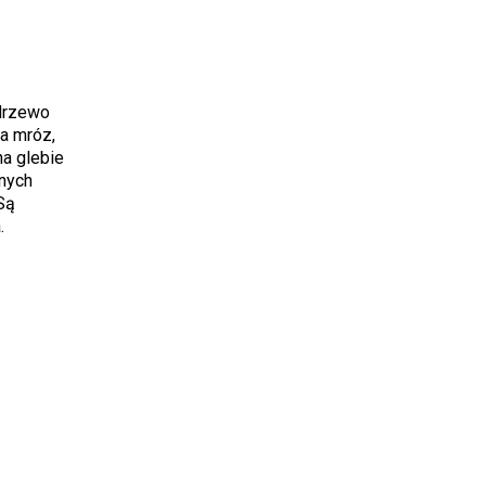
 drzewo
na mróz,
na glebie
tnych
Są
.