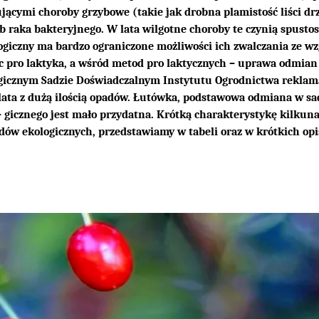
ującymi choroby grzybowe (takie jak drobna plamistość liści dr
 raka bakteryjnego. W lata wilgotne choroby te czynią spusto
ogiczny ma bardzo ograniczone możliwości ich zwalczania ze w
 pro laktyka, a wśród metod pro laktycznych – uprawa odmian
ogicznym Sadzie Doświadczalnym Instytutu Ogrodnictwa reklam
 lata z dużą ilością opadów. Łutówka, podstawowa odmiana w s
- gicznego jest mało przydatna. Krótką charakterystykę kilku
adów ekologicznych, przedstawiamy w tabeli oraz w krótkich op