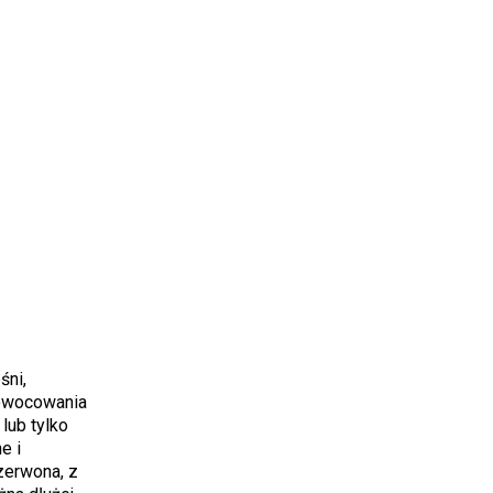
śni,
owocowania
lub tylko
e i
zerwona, z