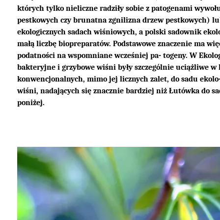
których tylko nieliczne radziły sobie z patogenami wywoł
pestkowych czy brunatna zgnilizna drzew pestkowych) lub
ekologicznych sadach wiśniowych, a polski sadownik ekol
małą liczbę biopreparatów. Podstawowe znaczenie ma więc
podatności na wspomniane wcześniej pa- togeny. W Ekol
bakteryjne i grzybowe wiśni były szczególnie uciążliwe w
konwencjonalnych, mimo jej licznych zalet, do sadu ekolo
wiśni, nadających się znacznie bardziej niż Łutówka do s
poniżej.