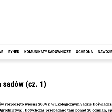
WE
RYNEK
KOMUNIKATY SADOWNICZE
OCHRONA
NAWOŻE
 sadów (cz. 1)
w rozpoczęto wiosną 2004 r. w Ekologicznym Sadzie Doświadc
 Ogrodnictwa). Dotychczas przebadano tam ponad 20 odmian, s