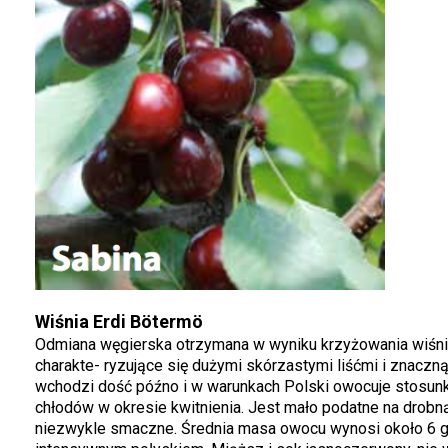
Wiśnia Erdi Bötermö
Odmiana węgierska otrzymana w wyniku krzyżowania wiśni 
charakte- ryzujące się dużymi skórzastymi liśćmi i znaczn
wchodzi dość późno i w warunkach Polski owocuje stosun
chłodów w okresie kwitnienia. Jest mało podatne na drobn
niezwykle smaczne. Średnia masa owocu wynosi około 6 g,