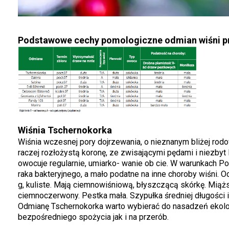
Podstawowe cechy pomologiczne odmian wiśni pr
Wiśnia Tschernokorka
Wiśnia wczesnej pory dojrzewania, o nieznanym bliżej rodo
raczej rozłożystą koronę, ze zwisającymi pędami i niezby
owocuje regularnie, umiarko- wanie ob cie. W warunkach Po
raka bakteryjnego, a mało podatne na inne choroby wiśni. 
g, kuliste. Mają ciemnowiśniową, błyszczącą skórkę. Miąż
ciemnoczerwony. Pestka mała. Szypułka średniej długości 
Odmianę Tschernokorka warto wybierać do nasadzeń ekolo
bezpośredniego spożycia jak i na przerób.