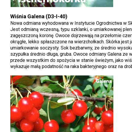
Wiśnia Galena (D3-I-40)
Nowa odmiana wyhodowana w Instytucie Ogrodnictwa w Skie
Jest odmianą wczesną, typu szklanki, o umiarkowanej plenn
zagęszczoną koronę. Owoce dojrzewają na przełomie cze
okrągłe, lekko spłaszczone na wierzchołkach. Skórka jest j
umiarkowanie soczysty. Sok bezbarwny, ze średnio wysoką
szypułka średnio długa, gruba. Owoce odmiany Galena ze 
przede wszystkim do spożycia w stanie świeżym, jako wi
wykazuje małą podatność na raka bakteryjnego oraz na dro