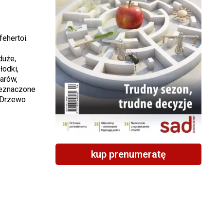
ehertoi.
duże,
łodki,
arów,
zeznaczone
 Drzewo
kup prenumeratę