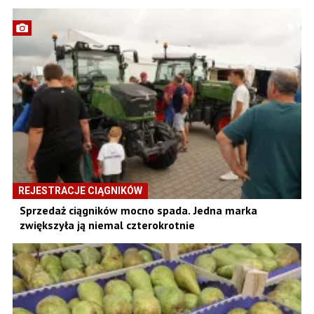
REJESTRACJE CIĄGNIKÓW
Sprzedaż ciągników mocno spada. Jedna marka
zwiększyła ją niemal czterokrotnie