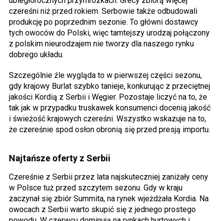
ubiegłorocznych przymrozkach. Grecy zbiorą więcej
czereśni niż przed rokiem. Serbowie także odbudowali
produkcję po poprzednim sezonie. To główni dostawcy
tych owoców do Polski, więc tamtejszy urodzaj połączony
z polskim nieurodzajem nie tworzy dla naszego rynku
dobrego układu.
Szczególnie źle wygląda to w pierwszej części sezonu,
gdy krajowy Burlat szybko tanieje, konkurując z przeciętnej
jakości Kordią z Serbii i Węgier. Pozostaje liczyć na to, że
tak jak w przypadku truskawek konsumenci docenią jakość
i świeżość krajowych czereśni. Wszystko wskazuje na to,
że czereśnie spod osłon obronią się przed presją importu.
Najtańsze oferty z Serbii
Czereśnie z Serbii przez lata najskuteczniej zaniżały ceny
w Polsce tuż przed szczytem sezonu. Gdy w kraju
zaczynał się zbiór Summita, na rynek wjeżdżała Kordia. Na
owocach z Serbii warto skupić się z jednego prostego
powodu. W czerwcu dominują na rynkach hurtowych i