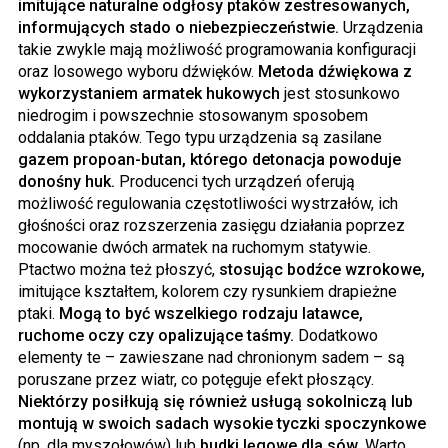
imitujące naturalne odgłosy ptaków zestresowanych,
informujących stado o niebezpieczeństwie.
Urządzenia
takie zwykle mają możliwość programowania konfiguracji
oraz losowego wyboru dźwięków.
Metoda dźwiękowa z
wykorzystaniem armatek hukowych
jest stosunkowo
niedrogim i powszechnie stosowanym sposobem
oddalania ptaków. Tego typu urządzenia są zasilane
gazem propoan-butan, którego detonacja powoduje
donośny huk.
Producenci tych urządzeń oferują
możliwość regulowania częstotliwości wystrzałów, ich
głośności oraz rozszerzenia zasięgu działania poprzez
mocowanie dwóch armatek na ruchomym statywie.
Ptactwo można też płoszyć,
stosując bodźce wzrokowe,
imitujące kształtem, kolorem czy rysunkiem drapieżne
ptaki.
Mogą to być wszelkiego rodzaju latawce,
ruchome oczy czy opalizujące taśmy.
Dodatkowo
elementy te – zawieszane nad chronionym sadem – są
poruszane przez wiatr, co potęguje efekt płoszący.
Niektórzy posiłkują się również usługą sokolniczą lub
montują w swoich sadach wysokie tyczki spoczynkowe
(np. dla myszołowów) lub
budki lęgowe dla sów.
Warto