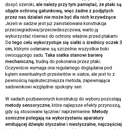
dosyć szeroki,
ale należy przy tym pamiętać, że ptaki są
objęte ochroną gatunkową, więc żadne z podjętych
przez nas działań nie może być dla nich krzywdzące.
Jeżeli w sadzie jest już zainstalowana konstrukcja
przeciwgradowa/przeciwdeszczowa, warto ją
wykorzystać również do ochrony właśnie przed ptakami.
D
o tego celu wykorzystuje się siatki o średnicy oczek 3
cm,
którymi osłaniane są szczelnie wszystkie boki
owocującego sadu.
Taka siatka stanowi barierę
mechaniczną
, trudną do pokonania przez ptaki.
Oczywiście wymaga ona regularnego doglądania pod
kątem ewentualnych prześwitów w siatce, ale jest to z
pewnością najskuteczniejsza metoda, zapewniająca
sadownikowi względnie spokojny sen.
W sadach pozbawionych konstrukcji do wyboru pozostają
metody sensoryczne
, które najlepsze efekty przynoszą,
gdy są stosowane łącznie/ naprzemienne.
Metody
soniczne polegają na wykorzystaniu aparatury
emitującej dźwięki słyszalne i niesłyszalne, najczęściej