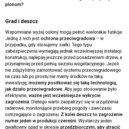
plonom?
Grad i deszcz
Wspomniane wyżej osłony mogą pełnić wielorakie funkcje.
Jedną z nich jest
ochrona przeciwgradowa
– w
przypadku, gdy stosujemy siatki. Tego typu
zabezpieczenia wymagają jednak wcześniejszej instalacji
konstrukcji, najlepiej jeszcze przed posadzeniem drzew, a
przynajmniej przed pełnią sezonu wegetacyjnego. Jeżeli
nie zdążyliśmy zamontować systemu przeciwgradowego
na czas lub po prostu nie mamy środków na taką
inwestycję,
możemy posiłkować się taką technologią,
jak działo przeciwgradowe.
Aby jego stosowanie było
efektywne,
ważne jest wcześniejsze wykrycie
zagrożenia
. Dlatego warto zaopatrzyć się w urządzenia
radarowe, monitorujące przebieg pogody i zawczasu
ostrzegające o zagrożeniu.
Z kolei deszcz to zagrożenie
numer jeden w produkcji czereśni.
Wystarczy jeden
gwałtowny opad w okresie
przedzbiorczym, aby utracić