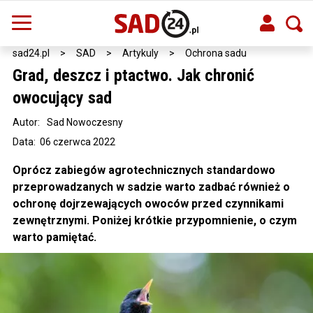
sad24.pl
>
SAD
>
Artykuly
>
Ochrona sadu
Grad, deszcz i ptactwo. Jak chronić
owocujący sad
Autor:
Sad Nowoczesny
Data: 06 czerwca 2022
Oprócz zabiegów agrotechnicznych standardowo
przeprowadzanych w sadzie warto zadbać również o
ochronę dojrzewających owoców przed czynnikami
zewnętrznymi. Poniżej krótkie przypomnienie, o czym
warto pamiętać.