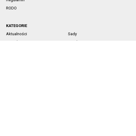
RODO
KATEGORIE
Aktualności
Sady
Jagodowe
Rynek
Komunikaty sadownicze
Ochrona
Nawożenie
Technika
SOCIAL MEDIA