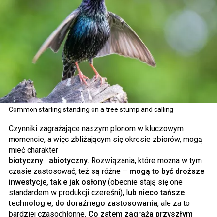
Common starling standing on a tree stump and calling
Czynniki zagrażające naszym plonom w kluczowym
momencie, a więc zbliżającym się okresie zbiorów, mogą
mieć charakter
biotyczny i abiotyczny.
Rozwiązania, które można w tym
czasie zastosować, też są różne –
mogą to być droższe
inwestycje, takie jak osłony
(obecnie stają się one
standardem w produkcji czereśni), l
ub nieco tańsze
technologie, do doraźnego zastosowania
, ale za to
bardziej czasochłonne.
Co zatem zagraża przyszłym