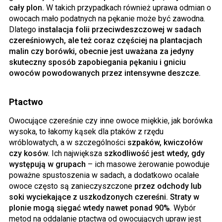
cały plon.
W takich przypadkach również uprawa odmian o
owocach mało podatnych na pękanie może być zawodna.
Dlatego
instalacja folii przeciwdeszczowej w sadach
czereśniowych, ale też coraz częściej na plantacjach
malin czy borówki, obecnie jest uważana za jedyny
skuteczny sposób zapobiegania pękaniu i gniciu
owoców powodowanych przez intensywne deszcze.
Ptactwo
Owocujące czereśnie czy inne owoce miękkie, jak borówka
wysoka, to łakomy kąsek dla ptaków z rzędu
wróblowatych, a w szczególności
szpaków, kwiczołów
czy kosów.
Ich największa
szkodliwość jest wtedy, gdy
występują w grupach
– ich masowe żerowanie powoduje
poważne spustoszenia w sadach, a dodatkowo ocalałe
owoce często są zanieczyszczone
przez odchody lub
soki wyciekające z uszkodzonych czereśni. Straty w
plonie mogą sięgać wtedy nawet ponad 90%
. Wybór
metod na oddalanie ptactwa od owocujących upraw jest