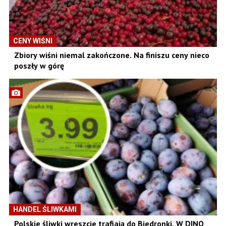
CENY WIŚNI
Zbiory wiśni niemal zakończone. Na finiszu ceny nieco
poszły w górę
HANDEL ŚLIWKAMI
Polskie śliwki wreszcie trafiają do Biedronki. W DINO