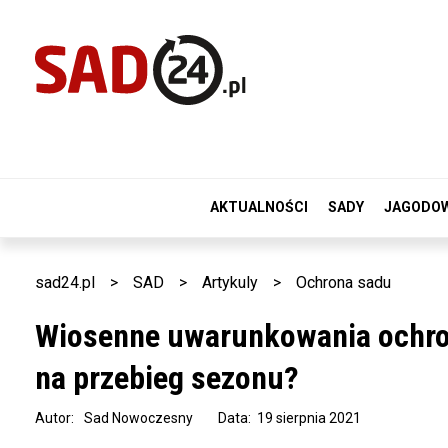
AKTUALNOŚCI
SADY
JAGODO
sad24.pl
>
SAD
>
Artykuly
>
Ochrona sadu
Wiosenne uwarunkowania ochron
na przebieg sezonu?
Autor:
Sad Nowoczesny
Data: 19 sierpnia 2021