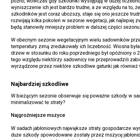
późno, wówczas gdy szkodniki występują w dużej liczebn
wyniszczenie ich jest bardzo trudne, a ze względu na to,
szkodników jest coraz uboższy, staje się ono jeszcze trudn
rozwijają kilka pokoleń w sezonie wegetacji, jak najlepie
będą stanowiły mniejszy problem w dalszej części sezonu
W obecnym sezonie wegetacyjnym wielu sadowników przegr
temperatury zimą zredukowały ich liczebność. Wiosna była
drzew w stosunku do roku poprzedniego był opóźniony o 
tego względu niektórzy sadownicy nie przeprowadzili zabi
wyrządzone przez niektóre szkodliwe gatunki jak również w
Najbardziej szkodliwe
W bieżącym sezonie obserwuje się poważne szkody w sada
minimalizować te straty?
Najgroźniejsze mszyce
W sadach jabłoniowych największe straty gospodarcze wyr
duże szkody spowodowane zostały przez mszycę jabłonio