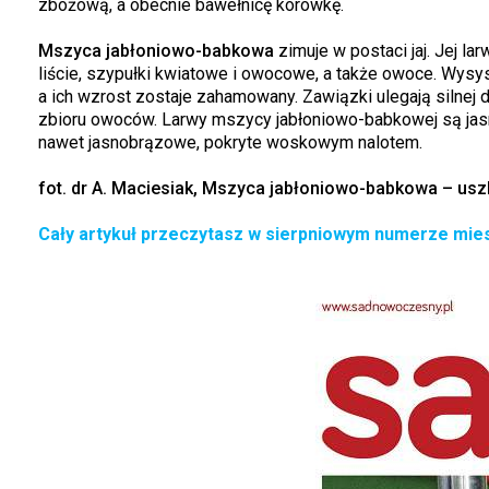
zbożową, a obecnie bawełnicę korówkę.
Mszyca jabłoniowo-babkowa
zimuje w postaci jaj. Jej la
liście, szypułki kwiatowe i owocowe, a także owoce. Wysys
a ich wzrost zostaje zahamowany. Zawiązki ulegają silnej 
zbioru owoców. Larwy mszycy jabłoniowo-babkowej są jas
nawet jasnobrązowe, pokryte woskowym nalotem.
fot. dr A. Maciesiak, Mszyca jabłoniowo-babkowa – uszk
Cały artykuł przeczytasz w sierpniowym numerze mies