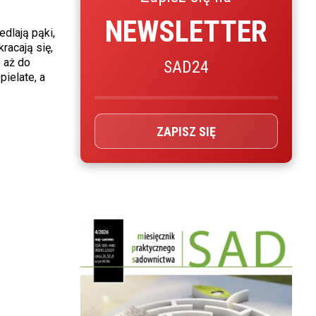
NEWSLETTER
edlają pąki,
racają się,
 aż do
SAD24
ielate, a
ZAPISZ SIĘ