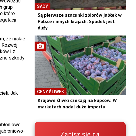
. Wówczas
SADY
h grup
e które
Są pierwsze szacunki zbiorów jabłek w
egetacji
Polsce i innych krajach. Spadek jest
duży
, że niskie
. Rozwój
ków i z
czne szkody
CENY ŚLIWEK
eli. Jak
Krajowe śliwki czekają na kupców. W
marketach nadal dużo importu
jabłoniowe
jabłoniowo-
Zapisz się na