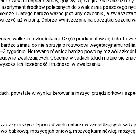
ości, czasami dopiero wtedy, gdy wyrządzą już znaczne szkody
 że asortyment środków polecanych do zwalczania poszczególnyc
iejsze. Dlatego bardzo ważne jest, aby szkodniki, a zwłaszcza t
j zwalczyć już wiosną. Dobrze wyniszczone na początku sezonu w
.
ało walkę ze szkodnikami. Część producentów sądziła, bowiem
 bardzo zimna, co nie sprzyjało rozwojowi wegetacyjnemu roślin
2–3 tygodnie. Notowano również bardzo powolny rozwój szkodni
egów je zwalczających. Obecnie w sadach takich notuje się zna
ysoką ich liczebność i trudności w zwalczaniu.
ch, powstałe w wyniku żerowania mszyc, przędziorków i szpeci
ządziły mszyce. Spośród wielu gatunków zasiedlających sady 
wo-babkową, mszycę jabłoniową, mszycę karminówkę, mszycę 