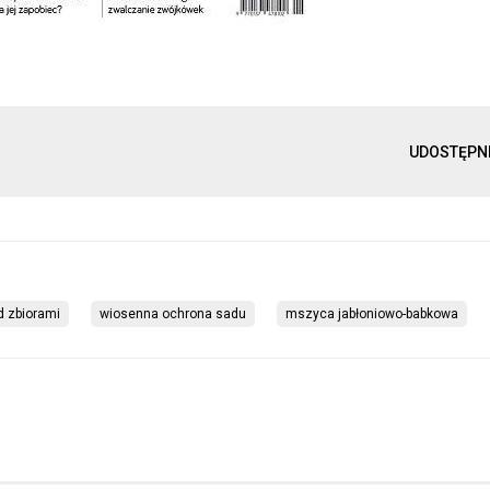
UDOSTĘPN
d zbiorami
wiosenna ochrona sadu
mszyca jabłoniowo-babkowa