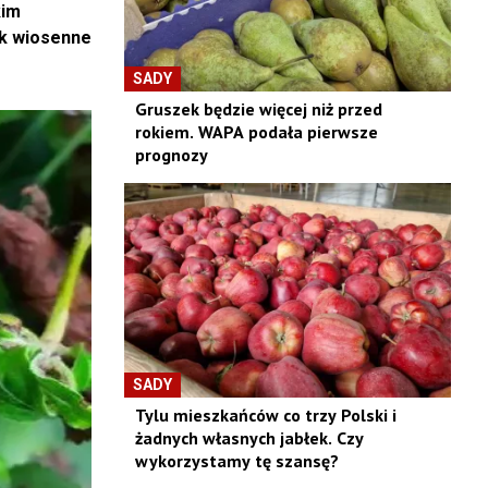
kim
ak wiosenne
SADY
Gruszek będzie więcej niż przed
rokiem. WAPA podała pierwsze
prognozy
SADY
Tylu mieszkańców co trzy Polski i
żadnych własnych jabłek. Czy
wykorzystamy tę szansę?