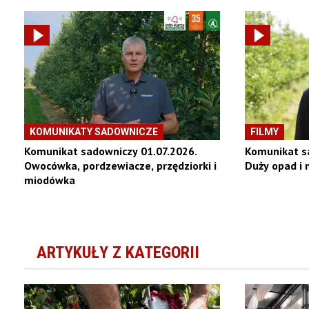
KOMUNIKATY SADOWNICZE
FILMY
Komunikat sadowniczy 01.07.2026.
Komunikat s
Owocówka, pordzewiacze, przędziorki i
Duży opad i
miodówka
ARTYKUŁY Z KATEGORII