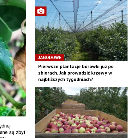
JAGODOWE
Pierwsze plantacje borówki już po
zbiorach. Jak prowadzić krzewy w
najbliższych tygodniach?
ędnej
wane są zbyt